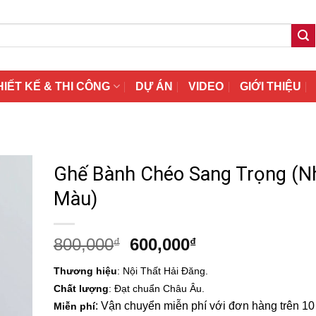
HIẾT KẾ & THI CÔNG
DỰ ÁN
VIDEO
GIỚI THIỆU
Ghế Bành Chéo Sang Trọng (N
Màu)
Giá
Giá
800,000
600,000
₫
₫
gốc
hiện
Thương hiệu
: Nội Thất Hải Đăng.
là:
tại
Chất lượng
: Đạt chuẩn Châu Âu.
800,000₫.
là:
: Vận chuyển miễn phí với đơn hàng trên 10 t
Miễn phí
600,000₫.