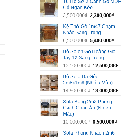
Tủ Hồ Sơ 2 Cánh Gỗ MDF
là:
tại
Có Ngăn Kéo
450,000₫.
là:
Giá
Giá
3,500,000
₫
2,300,000
₫
320,000₫.
gốc
hiện
Kệ Thờ Gỗ 1m47 Chạm
là:
tại
Khắc Sang Trọng
3,500,000₫.
là:
Giá
Giá
6,500,000
₫
5,400,000
₫
2,300,000₫
gốc
hiện
Bộ Salon Gỗ Hoàng Gia
là:
tại
Tay 12 Sang Trọng
6,500,000₫.
là:
Giá
Giá
13,500,000
₫
12,500,000
₫
5,400,000₫
gốc
hiện
Bộ Sofa Da Góc L
là:
tại
2m8x1m8 (Nhiều Màu)
13,500,000₫.
là:
Giá
Giá
14,500,000
₫
13,000,000
₫
12,500,
gốc
hiện
Sofa Băng 2m2 Phong
là:
tại
Cách Châu Âu (Nhiều
14,500,000₫.
là:
Màu)
13,000,
Giá
Giá
10,000,000
₫
8,500,000
₫
gốc
hiện
Sofa Phòng Khách 2m6
là:
tại