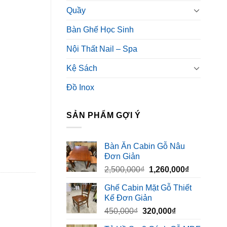
Quầy
Bàn Ghế Học Sinh
Nội Thất Nail – Spa
Kệ Sách
Đồ Inox
SẢN PHẨM GỢI Ý
Bàn Ăn Cabin Gỗ Nâu
Đơn Giản
Giá
Giá
2,500,000
₫
1,260,000
₫
gốc
hiện
Ghế Cabin Mặt Gỗ Thiết
là:
tại
Kế Đơn Giản
2,500,000₫.
là:
Giá
Giá
450,000
₫
320,000
₫
1,260,000₫
gốc
hiện