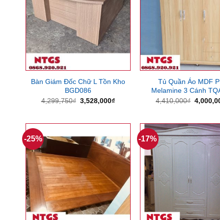
Bàn Giám Đốc Chữ L Tồn Kho
Tủ Quần Áo MDF P
BGD086
Melamine 3 Cánh TQ
Giá
Giá
Giá
4,299,750
₫
3,528,000
₫
4,410,000
₫
4,000,0
gốc
hiện
gốc
là:
tại
là:
4,299,750₫.
là:
4,410,0
3,528,000₫.
-25%
-17%