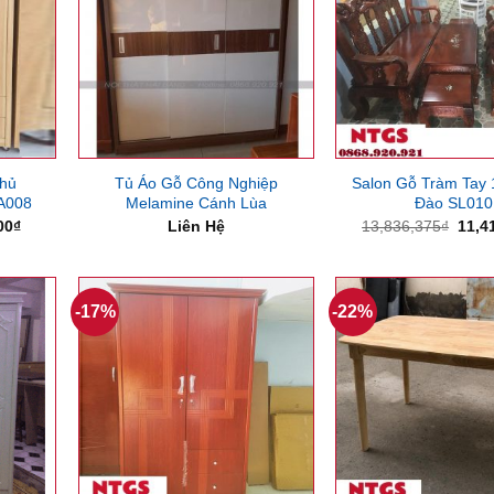
hủ
Tủ Áo Gỗ Công Nghiệp
Salon Gỗ Tràm Tay
A008
Melamine Cánh Lùa
Đào SL010
Giá
Giá
00
₫
Liên Hệ
13,836,375
₫
11,4
hiện
gốc
tại
là:
00₫.
là:
13,8
4,000,000₫.
-17%
-22%