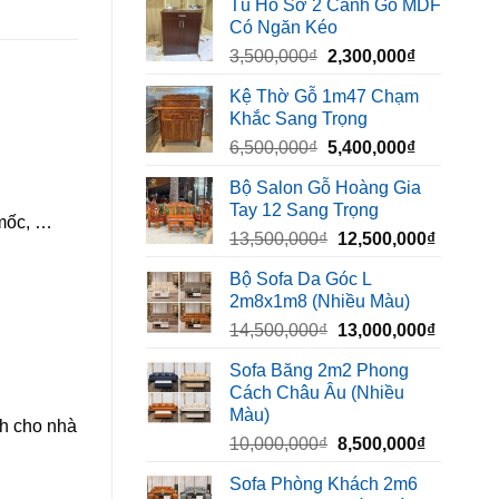
Tủ Hồ Sơ 2 Cánh Gỗ MDF
là:
tại
Có Ngăn Kéo
450,000₫.
là:
Giá
Giá
3,500,000
₫
2,300,000
₫
320,000₫.
gốc
hiện
Kệ Thờ Gỗ 1m47 Chạm
là:
tại
Khắc Sang Trọng
3,500,000₫.
là:
Giá
Giá
6,500,000
₫
5,400,000
₫
2,300,000₫
gốc
hiện
Bộ Salon Gỗ Hoàng Gia
là:
tại
Tay 12 Sang Trọng
6,500,000₫.
là:
 mốc, …
Giá
Giá
13,500,000
₫
12,500,000
₫
5,400,000₫
gốc
hiện
Bộ Sofa Da Góc L
là:
tại
2m8x1m8 (Nhiều Màu)
13,500,000₫.
là:
Giá
Giá
14,500,000
₫
13,000,000
₫
12,500,
gốc
hiện
Sofa Băng 2m2 Phong
là:
tại
Cách Châu Âu (Nhiều
14,500,000₫.
là:
Màu)
13,000,
nh cho nhà
Giá
Giá
10,000,000
₫
8,500,000
₫
gốc
hiện
Sofa Phòng Khách 2m6
là:
tại