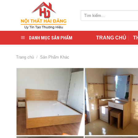
Skip
to
Tìm
content
kiếm:
DANH MỤC SẢN PHẨM
TRANG CHỦ
T
Trang chủ
/
Sản Phẩm Khác