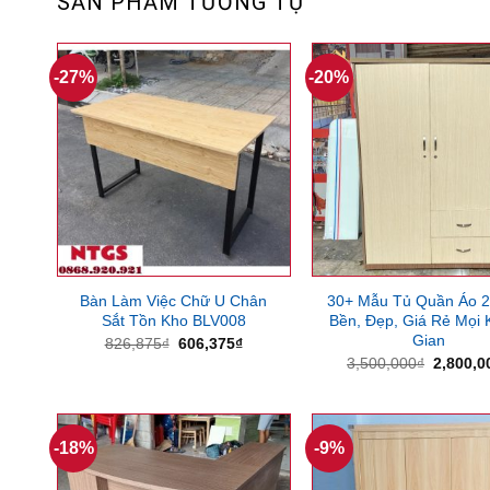
SẢN PHẨM TƯƠNG TỰ
-27%
-20%
Bàn Làm Việc Chữ U Chân
30+ Mẫu Tủ Quần Áo 
Sắt Tồn Kho BLV008
Bền, Đẹp, Giá Rẻ Mọi
Gian
Giá
Giá
826,875
₫
606,375
₫
gốc
hiện
Giá
3,500,000
₫
2,800,0
là:
tại
gốc
826,875₫.
là:
là:
606,375₫.
3,500,0
-18%
-9%