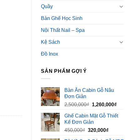
Quầy
Bàn Ghế Học Sinh
Nội Thất Nail – Spa
Kệ Sách
Đồ Inox
SẢN PHẨM GỢI Ý
Bàn Ăn Cabin Gỗ Nâu
Đơn Giản
Giá
Giá
2,500,000
₫
1,260,000
₫
gốc
hiện
Ghế Cabin Mặt Gỗ Thiết
là:
tại
Kế Đơn Giản
2,500,000₫.
là:
Giá
Giá
450,000
₫
320,000
₫
1,260,000₫
gốc
hiện