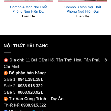
Combo 4 Món Nội Thất
Combo 3 Món Nội Thất
Phòng Ngủ Hiện Đại
Phòng Ngủ Hiện Đại
Liên Hệ
Liên Hệ
NỘI THẤT HẢI ĐĂNG
Địa chỉ:
11 Bùi Cẩm Hổ, Tân Thới Hoà, Tân Phú, Hồ
Chí Minh
Bộ phận bán hàng:
Sale 1:
0941.181.181
Sale 2:
0938.915.322
Sale 3:
0868.920.921
Tư Vấn Công Trình – Dự Án:
Thiết kế:
0938.915.322