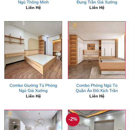
Ngủ Thông Minh
Đụng Trần Giá Xưởng
Liên Hệ
Liên Hệ
Combo Giường Tủ Phòng
Combo Phòng Ngủ Tủ
Ngủ Giá Xưởng
Quần Áo Đôi Kịch Trần
Liên Hệ
Liên Hệ
-2%