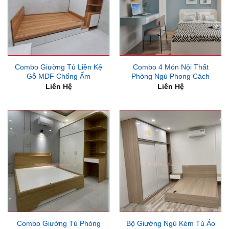
Combo Giường Tủ Liền Kệ
Combo 4 Món Nội Thất
Gỗ MDF Chống Ẩm
Phòng Ngủ Phong Cách
Liên Hệ
Liên Hệ
Combo Giường Tủ Phòng
Bộ Giường Ngủ Kèm Tủ Áo