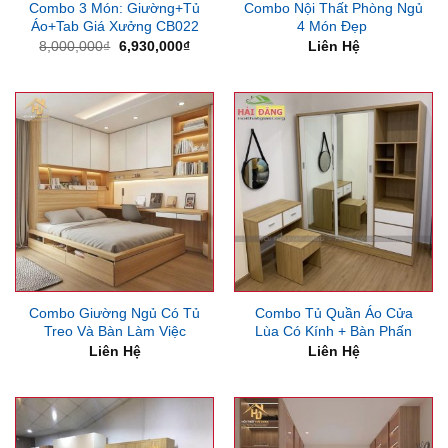
Combo 3 Món: Giường+Tủ
Combo Nội Thất Phòng Ngủ
Áo+Tab Giá Xưởng CB022
4 Món Đẹp
Giá
Giá
8,000,000
₫
6,930,000
₫
Liên Hệ
gốc
hiện
là:
tại
8,000,000₫.
là:
6,930,000₫.
Combo Giường Ngủ Có Tủ
Combo Tủ Quần Áo Cửa
Treo Và Bàn Làm Việc
Lùa Có Kính + Bàn Phấn
Liên Hệ
Liên Hệ