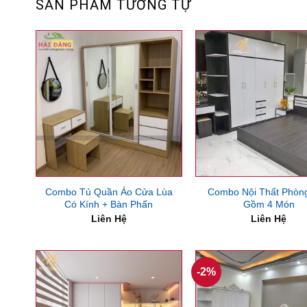
SẢN PHẨM TƯƠNG TỰ
Combo Tủ Quần Áo Cửa Lùa
Combo Nội Thất Phòn
Có Kính + Bàn Phấn
Gồm 4 Món
Liên Hệ
Liên Hệ
-2%