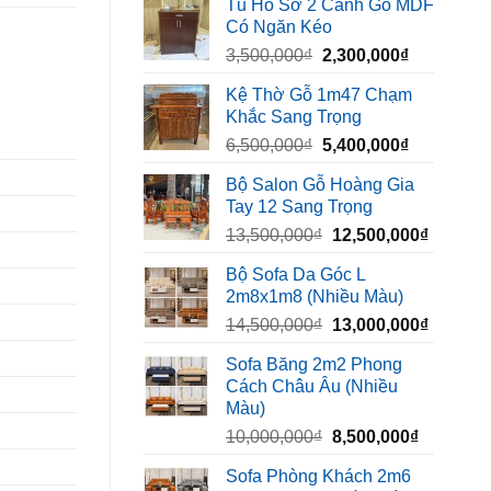
Tủ Hồ Sơ 2 Cánh Gỗ MDF
là:
tại
Có Ngăn Kéo
450,000₫.
là:
Giá
Giá
3,500,000
₫
2,300,000
₫
320,000₫.
gốc
hiện
Kệ Thờ Gỗ 1m47 Chạm
là:
tại
Khắc Sang Trọng
3,500,000₫.
là:
Giá
Giá
6,500,000
₫
5,400,000
₫
2,300,000₫
gốc
hiện
Bộ Salon Gỗ Hoàng Gia
là:
tại
Tay 12 Sang Trọng
6,500,000₫.
là:
Giá
Giá
13,500,000
₫
12,500,000
₫
5,400,000₫
gốc
hiện
Bộ Sofa Da Góc L
là:
tại
2m8x1m8 (Nhiều Màu)
13,500,000₫.
là:
Giá
Giá
14,500,000
₫
13,000,000
₫
12,500,
gốc
hiện
Sofa Băng 2m2 Phong
là:
tại
Cách Châu Âu (Nhiều
14,500,000₫.
là:
Màu)
13,000,
Giá
Giá
10,000,000
₫
8,500,000
₫
gốc
hiện
Sofa Phòng Khách 2m6
là:
tại