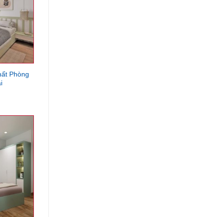
hất Phòng
i