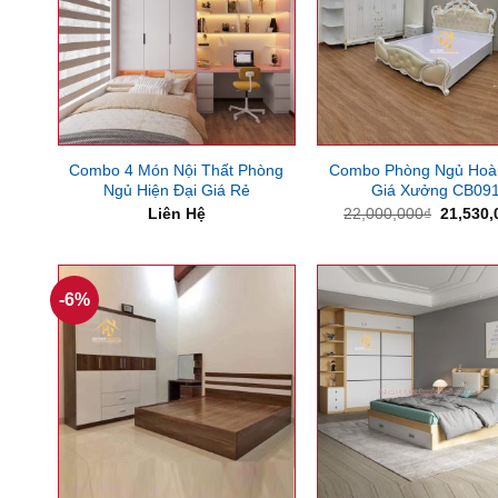
Combo 4 Món Nội Thất Phòng
Combo Phòng Ngủ Hoà
Ngủ Hiện Đại Giá Rẻ
Giá Xưởng CB09
Giá
Liên Hệ
22,000,000
₫
21,530,
gốc
là:
22,000,
-6%