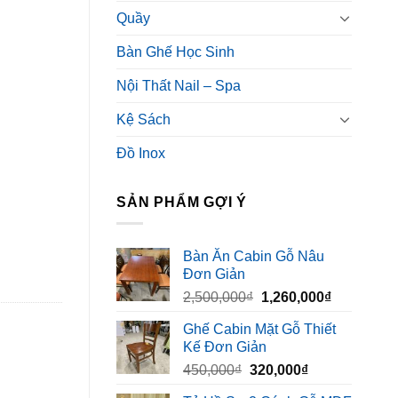
Quầy
Bàn Ghế Học Sinh
Nội Thất Nail – Spa
Kệ Sách
Đồ Inox
SẢN PHẨM GỢI Ý
Bàn Ăn Cabin Gỗ Nâu
Đơn Giản
Giá
Giá
2,500,000
₫
1,260,000
₫
gốc
hiện
Ghế Cabin Mặt Gỗ Thiết
là:
tại
Kế Đơn Giản
2,500,000₫.
là:
Giá
Giá
450,000
₫
320,000
₫
1,260,000₫
gốc
hiện