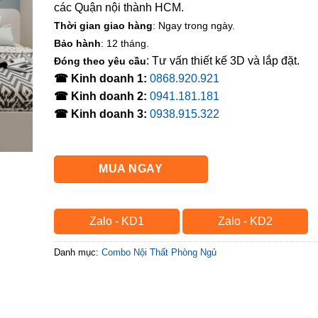
các Quận nội thành HCM.
Thời gian giao hàng
: Ngay trong ngày.
Bảo hành
: 12 tháng.
: Tư vấn thiết kế 3D và lắp đặt.
Đóng theo yêu cầu
☎ Kinh doanh 1:
0868.920.921
☎ Kinh doanh 2:
0941.181.181
☎ Kinh doanh 3:
0938.915.322
MUA NGAY
Zalo - KD1
Zalo - KD2
Danh mục:
Combo Nội Thất Phòng Ngủ