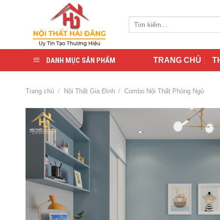
Skip
to
Tìm
content
kiếm:
DANH MỤC SẢN PHẨM
TRANG CHỦ
T
Trang chủ
/
Nội Thất Gia Đình
/
Combo Nội Thất Phòng Ngủ