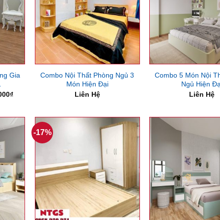
ng Gia
Combo Nội Thất Phòng Ngủ 3
Combo 5 Món Nội T
1
Món Hiện Đại
Ngủ Hiện Đạ
Giá
000
₫
Liên Hệ
Liên Hệ
hiện
tại
000₫.
là:
21,530,000₫.
-17%