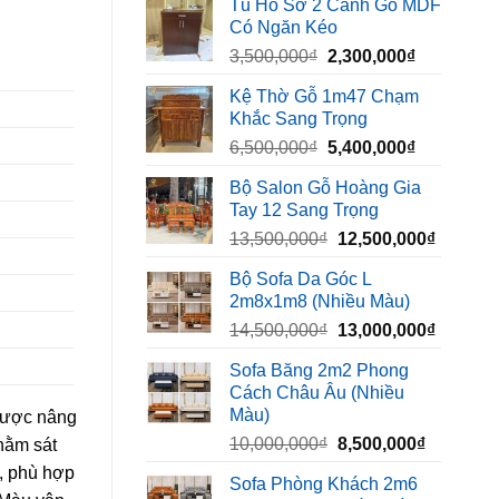
Tủ Hồ Sơ 2 Cánh Gỗ MDF
là:
tại
Có Ngăn Kéo
450,000₫.
là:
Giá
Giá
3,500,000
₫
2,300,000
₫
320,000₫.
gốc
hiện
Kệ Thờ Gỗ 1m47 Chạm
là:
tại
Khắc Sang Trọng
3,500,000₫.
là:
Giá
Giá
6,500,000
₫
5,400,000
₫
2,300,000₫
gốc
hiện
Bộ Salon Gỗ Hoàng Gia
là:
tại
Tay 12 Sang Trọng
6,500,000₫.
là:
Giá
Giá
13,500,000
₫
12,500,000
₫
5,400,000₫
gốc
hiện
Bộ Sofa Da Góc L
là:
tại
2m8x1m8 (Nhiều Màu)
13,500,000₫.
là:
Giá
Giá
14,500,000
₫
13,000,000
₫
12,500,
gốc
hiện
Sofa Băng 2m2 Phong
là:
tại
Cách Châu Âu (Nhiều
14,500,000₫.
là:
Màu)
 được nâng
13,000,
Giá
Giá
10,000,000
₫
8,500,000
₫
nằm sát
gốc
hiện
, phù hợp
Sofa Phòng Khách 2m6
là:
tại