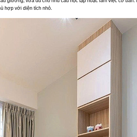
h đầu giường, vừa đủ cho nhu cầu học tập hoặc làm việc cơ bản.
ù hợp với diện tích nhỏ.