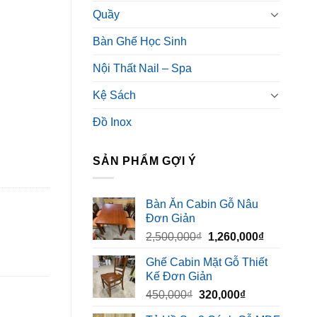
Quầy
Bàn Ghế Học Sinh
Nội Thất Nail – Spa
Kệ Sách
Đồ Inox
SẢN PHẨM GỢI Ý
Bàn Ăn Cabin Gỗ Nâu
Đơn Giản
Giá
Giá
2,500,000
₫
1,260,000
₫
gốc
hiện
Ghế Cabin Mặt Gỗ Thiết
là:
tại
Kế Đơn Giản
2,500,000₫.
là:
Giá
Giá
450,000
₫
320,000
₫
1,260,000₫
gốc
hiện