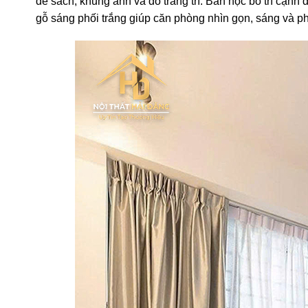
để sách, khung ảnh và đồ trang trí. Bàn học bố trí cạn
gỗ sáng phối trắng giúp căn phòng nhìn gọn, sáng và ph