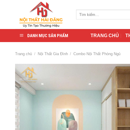
Skip
to
Tìm
content
kiếm:
DANH MỤC SẢN PHẨM
TRANG CHỦ
T
Trang chủ
/
Nội Thất Gia Đình
/
Combo Nội Thất Phòng Ngủ