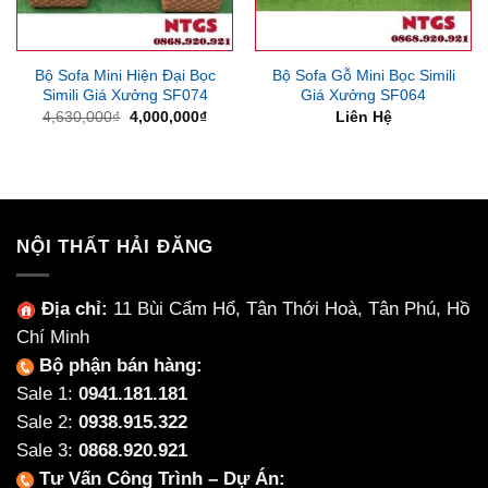
Bộ Sofa Mini Hiện Đại Bọc
Bộ Sofa Gỗ Mini Bọc Simili
Simili Giá Xưởng SF074
Giá Xưởng SF064
Giá
Giá
4,630,000
₫
4,000,000
₫
Liên Hệ
gốc
hiện
là:
tại
4,630,000₫.
là:
4,000,000₫.
NỘI THẤT HẢI ĐĂNG
Địa chỉ:
11 Bùi Cẩm Hổ, Tân Thới Hoà, Tân Phú, Hồ
Chí Minh
Bộ phận bán hàng:
Sale 1:
0941.181.181
Sale 2:
0938.915.322
Sale 3:
0868.920.921
Tư Vấn Công Trình – Dự Án: