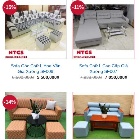
-15%
-11%
Sofa Góc Chữ L Hoa Văn
Sofa Chữ L Cao Cấp Giá
Giá Xưởng SF009
Xưởng SF007
Giá
Giá
Giá
Giá
6,500,000
₫
5,500,000
₫
7,938,000
₫
7,050,000
₫
gốc
hiện
gốc
hiện
là:
tại
là:
tại
6,500,000₫.
là:
7,938,000₫.
là:
5,500,000₫.
7,050
-14%