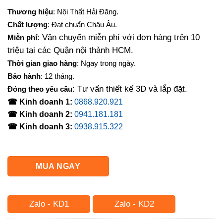
gốc
hiện
Thương hiệu
: Nội Thất Hải Đăng.
là:
tại
Chất lượng
: Đạt chuẩn Châu Âu.
14,500,000₫.
là:
: Vận chuyển miễn phí với đơn hàng trên 10
Miễn phí
13,150,000₫.
triệu tại các Quận nội thành HCM.
Thời gian giao hàng
: Ngay trong ngày.
Bảo hành
: 12 tháng.
: Tư vấn thiết kế 3D và lắp đặt.
Đóng theo yêu cầu
☎ Kinh doanh 1:
0868.920.921
☎ Kinh doanh 2:
0941.181.181
☎ Kinh doanh 3:
0938.915.322
MUA NGAY
Zalo - KD1
Zalo - KD2