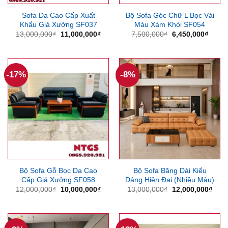
Sofa Da Cao Cấp Xuất
Bộ Sofa Góc Chữ L Bọc Vải
Khẩu Giá Xưởng SF037
Màu Xám Khói SF054
Giá
Giá
Giá
Giá
13,000,000
₫
11,000,000
₫
7,500,000
₫
6,450,000
₫
gốc
hiện
gốc
hiện
là:
tại
là:
tại
13,000,000₫.
là:
7,500,000₫.
là:
11,000,000₫.
6,450
-17%
-8%
Bộ Sofa Gỗ Bọc Da Cao
Bộ Sofa Băng Dài Kiểu
Cấp Giá Xưởng SF058
Dáng Hiện Đại (Nhiều Màu)
Giá
Giá
Giá
Giá
12,000,000
₫
10,000,000
₫
13,000,000
₫
12,000,000
₫
gốc
hiện
gốc
hiện
là:
tại
là:
tại
12,000,000₫.
là:
13,000,000₫.
là:
10,000,000₫.
12,0