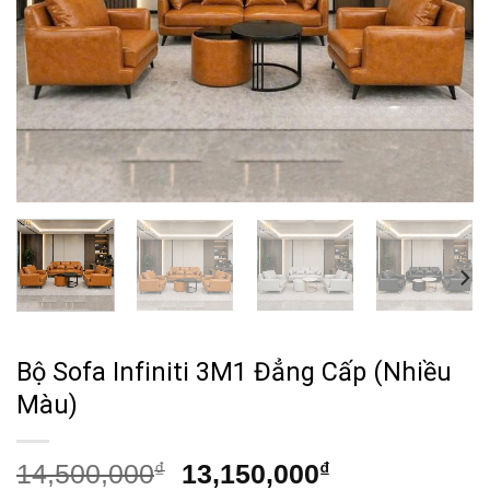
Bộ Sofa Infiniti 3M1 Đẳng Cấp (Nhiều
Màu)
Giá
Giá
14,500,000
₫
13,150,000
₫