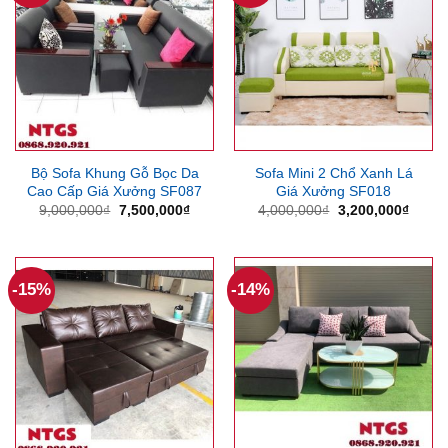
Bộ Sofa Khung Gỗ Bọc Da
Sofa Mini 2 Chổ Xanh Lá
Cao Cấp Giá Xưởng SF087
Giá Xưởng SF018
Giá
Giá
Giá
Giá
9,000,000
₫
7,500,000
₫
4,000,000
₫
3,200,000
₫
gốc
hiện
gốc
hiện
là:
tại
là:
tại
9,000,000₫.
là:
4,000,000₫.
là:
7,500,000₫.
3,200
-15%
-14%