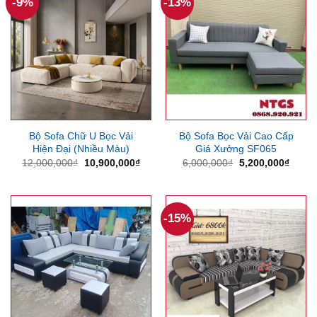
-9%
-13%
Bộ Sofa Chữ U Bọc Vải
Bộ Sofa Bọc Vải Cao Cấp
Hiện Đại (Nhiều Màu)
Giá Xưởng SF065
Giá
Giá
Giá
Giá
12,000,000
₫
10,900,000
₫
6,000,000
₫
5,200,000
₫
gốc
hiện
gốc
hiện
là:
tại
là:
tại
12,000,000₫.
là:
6,000,000₫.
là:
10,900,000₫.
5,200
-15%