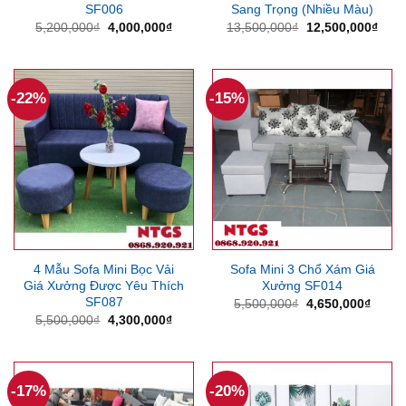
SF006
Sang Trọng (Nhiều Màu)
Giá
Giá
Giá
Giá
5,200,000
₫
4,000,000
₫
13,500,000
₫
12,500,000
₫
gốc
hiện
gốc
hiện
là:
tại
là:
tại
5,200,000₫.
là:
13,500,000₫.
là:
4,000,000₫.
12,5
-22%
-15%
4 Mẫu Sofa Mini Bọc Vải
Sofa Mini 3 Chổ Xám Giá
Giá Xưởng Được Yêu Thích
Xưởng SF014
SF087
Giá
Giá
5,500,000
₫
4,650,000
₫
gốc
hiện
Giá
Giá
5,500,000
₫
4,300,000
₫
là:
tại
gốc
hiện
5,500,000₫.
là:
là:
tại
4,650
5,500,000₫.
là:
4,300,000₫.
-17%
-20%