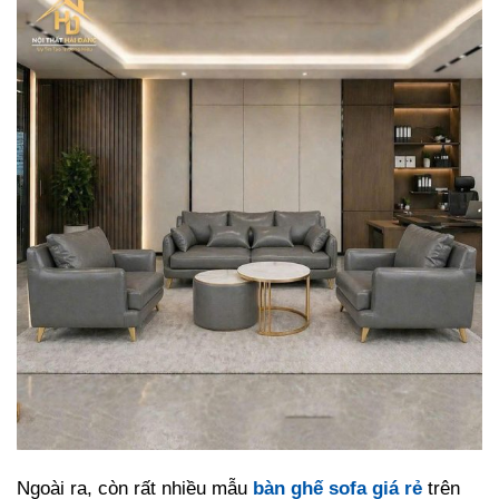
Ngoài ra, còn rất nhiều mẫu
bàn ghế sofa giá rẻ
trên