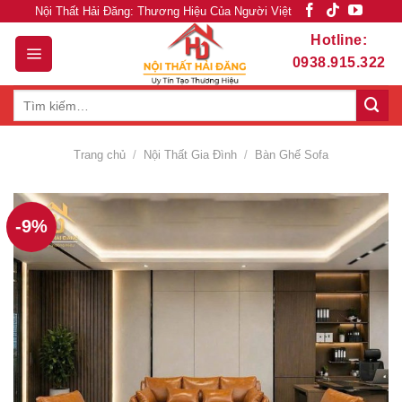
Skip
Nội Thất Hải Đăng: Thương Hiệu Của Người Việt
to
Hotline:
content
0938.915.322
Tìm
kiếm:
Trang chủ
/
Nội Thất Gia Đình
/
Bàn Ghế Sofa
-9%