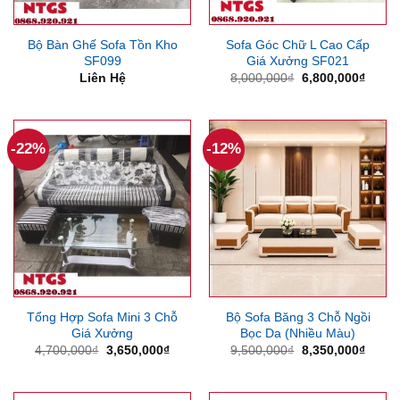
Bộ Bàn Ghế Sofa Tồn Kho
Sofa Góc Chữ L Cao Cấp
SF099
Giá Xưởng SF021
Giá
Giá
Liên Hệ
8,000,000
₫
6,800,000
₫
gốc
hiện
là:
tại
8,000,000₫.
là:
6,800
-22%
-12%
Tổng Hợp Sofa Mini 3 Chỗ
Bộ Sofa Băng 3 Chỗ Ngồi
Giá Xưởng
Bọc Da (Nhiều Màu)
Giá
Giá
Giá
Giá
4,700,000
₫
3,650,000
₫
9,500,000
₫
8,350,000
₫
gốc
hiện
gốc
hiện
là:
tại
là:
tại
4,700,000₫.
là:
9,500,000₫.
là:
3,650,000₫.
8,350