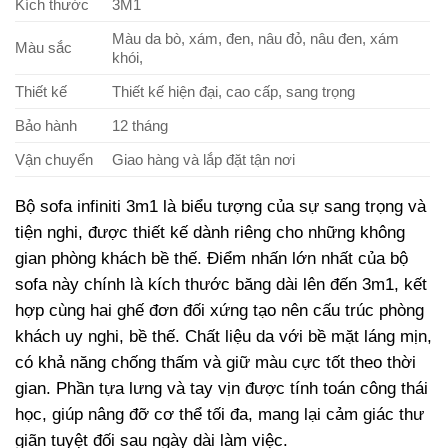
Kích thước
3M1
Màu da bò, xám, đen, nâu đỏ, nâu đen, xám
Màu sắc
khói,
Thiết kế
Thiết kế hiện đại, cao cấp, sang trọng
Bảo hành
12 tháng
Vận chuyển
Giao hàng và lắp đặt tận nơi
Bộ sofa infiniti 3m1 là biểu tượng của sự sang trọng và
tiện nghi, được thiết kế dành riêng cho những không
gian phòng khách bề thế. Điểm nhấn lớn nhất của bộ
sofa này chính là kích thước băng dài lên đến 3m1, kết
hợp cùng hai ghế đơn đối xứng tạo nên cấu trúc phòng
khách uy nghi, bề thế. Chất liệu da với bề mặt láng mịn,
có khả năng chống thấm và giữ màu cực tốt theo thời
gian. Phần tựa lưng và tay vịn được tính toán công thái
học, giúp nâng đỡ cơ thể tối đa, mang lại cảm giác thư
giãn tuyệt đối sau ngày dài làm việc.