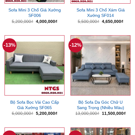
Sofa Mini 3 Chổ Giá Xưởng
Sofa Mini 3 Chổ Xám Giá
SF006
Xưởng SF014
Giá
Giá
Giá
Giá
5,200,000
₫
4,000,000
₫
5,500,000
₫
4,650,000
₫
gốc
hiện
gốc
hiện
là:
tại
là:
tại
5,200,000₫.
là:
5,500,000₫.
là:
4,000,000₫.
4,650
-13%
-12%
Bộ Sofa Bọc Vải Cao Cấp
Bộ Sofa Da Góc Chữ U
Giá Xưởng SF065
Sang Trọng (Nhiều Màu)
Giá
Giá
Giá
Giá
6,000,000
₫
5,200,000
₫
13,000,000
₫
11,500,000
₫
gốc
hiện
gốc
hiện
là:
tại
là:
tại
6,000,000₫.
là:
13,000,000₫.
là:
5,200,000₫.
11,5