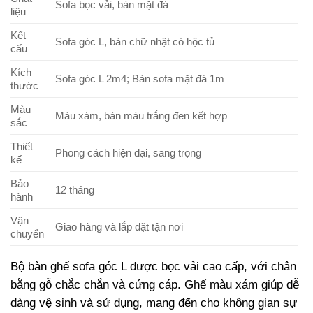
Sofa bọc vải, bàn mặt đá
liệu
Kết
Sofa góc L, bàn chữ nhật có hộc tủ
cấu
Kích
Sofa góc L 2m4; Bàn sofa mặt đá 1m
thước
Màu
Màu xám, bàn màu trắng đen kết hợp
sắc
Thiết
Phong cách hiện đại, sang trọng
kế
Bảo
12 tháng
hành
Vận
Giao hàng và lắp đặt tận nơi
chuyển
Bộ bàn ghế sofa góc L được bọc vải cao cấp, với chân
bằng gỗ chắc chắn và cứng cáp. Ghế màu xám giúp dễ
dàng vệ sinh và sử dụng, mang đến cho không gian sự