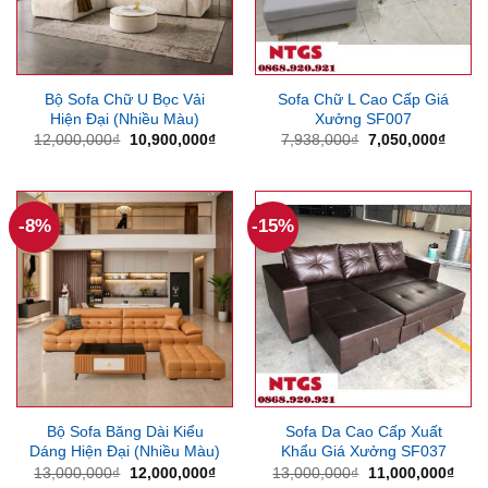
Bộ Sofa Chữ U Bọc Vải
Sofa Chữ L Cao Cấp Giá
Hiện Đại (Nhiều Màu)
Xưởng SF007
Giá
Giá
Giá
Giá
12,000,000
₫
10,900,000
₫
7,938,000
₫
7,050,000
₫
gốc
hiện
gốc
hiện
là:
tại
là:
tại
12,000,000₫.
là:
7,938,000₫.
là:
10,900,000₫.
7,050
-8%
-15%
Bộ Sofa Băng Dài Kiểu
Sofa Da Cao Cấp Xuất
Dáng Hiện Đại (Nhiều Màu)
Khẩu Giá Xưởng SF037
Giá
Giá
Giá
Giá
13,000,000
₫
12,000,000
₫
13,000,000
₫
11,000,000
₫
gốc
hiện
gốc
hiện