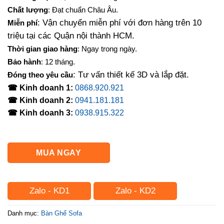
là:
tại
Chất lượng
: Đạt chuẩn Châu Âu.
14,000,000₫.
là:
: Vận chuyển miễn phí với đơn hàng trên 10
Miễn phí
12,800,000₫.
triệu tại các Quận nội thành HCM.
Thời gian giao hàng
: Ngay trong ngày.
Bảo hành
: 12 tháng.
: Tư vấn thiết kế 3D và lắp đặt.
Đóng theo yêu cầu
☎ Kinh doanh 1:
0868.920.921
☎ Kinh doanh 2:
0941.181.181
☎ Kinh doanh 3:
0938.915.322
MUA NGAY
Zalo - KD1
Zalo - KD2
Danh mục:
Bàn Ghế Sofa