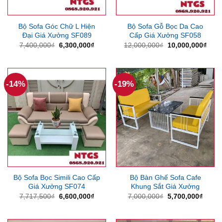
Bộ Sofa Góc Chữ L Hiện
Bộ Sofa Gỗ Bọc Da Cao
Đại Giá Xưởng SF089
Cấp Giá Xưởng SF058
Giá
Giá
Giá
Giá
7,400,000
₫
6,300,000
₫
12,000,000
₫
10,000,000
₫
gốc
hiện
gốc
hiện
là:
tại
là:
tại
7,400,000₫.
là:
12,000,000₫.
là:
6,300,000₫.
10,0
-14%
-19%
Bộ Sofa Bọc Simili Cao Cấp
Bộ Bàn Ghế Sofa Cafe
Giá Xưởng SF074
Khung Sắt Giá Xưởng
Giá
Giá
Giá
Giá
7,717,500
₫
6,600,000
₫
7,000,000
₫
5,700,000
₫
gốc
hiện
gốc
hiện
là:
tại
là:
tại
7,717,500₫.
là:
7,000,000₫.
là: