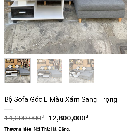
Bộ Sofa Góc L Màu Xám Sang Trọng
Giá
Giá
14,000,000
₫
12,800,000
₫
gốc
hiện
Thương hiệu
: Nội Thất Hải Đăng.