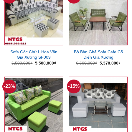
Sofa Góc Chữ L Hoa Văn
Bộ Bàn Ghế Sofa Cafe Cổ
Giá Xưởng SF009
Điển Giá Xưởng
Giá
Giá
Giá
Giá
6,500,000
₫
5,500,000
₫
6,600,000
₫
5,370,000
₫
gốc
hiện
gốc
hiện
là:
tại
là:
tại
6,500,000₫.
là:
6,600,000₫.
là:
5,500,000₫.
5,370
-23%
-15%