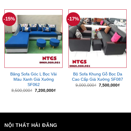
là:
tại
là:
tại
13,000,000₫.
là:
13,000,000₫.
là:
12,000,000₫.
11,0
-15%
-17%
Băng Sofa Góc L Bọc Vải
Bộ Sofa Khung Gỗ Bọc Da
Màu Xanh Giá Xưởng
Cao Cấp Giá Xưởng SF087
SF062
Giá
Giá
9,000,000
₫
7,500,000
₫
gốc
hiện
Giá
Giá
8,500,000
₫
7,200,000
₫
là:
tại
gốc
hiện
9,000,000₫.
là:
là:
tại
7,500
8,500,000₫.
là:
7,200,000₫.
NỘI THẤT HẢI ĐĂNG