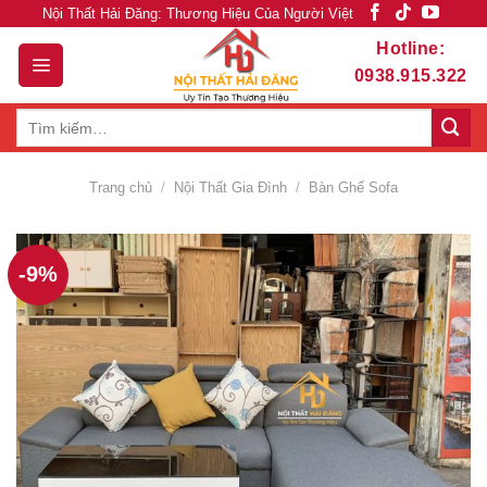
Skip
Nội Thất Hải Đăng: Thương Hiệu Của Người Việt
to
Hotline:
content
0938.915.322
Tìm
kiếm:
Trang chủ
/
Nội Thất Gia Đình
/
Bàn Ghế Sofa
-9%