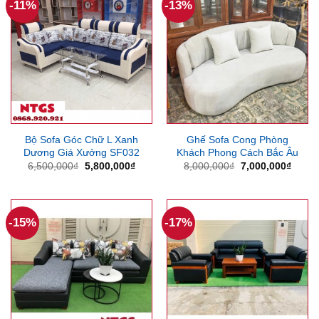
-11%
-13%
Bộ Sofa Góc Chữ L Xanh
Ghế Sofa Cong Phòng
Dương Giá Xưởng SF032
Khách Phong Cách Bắc Âu
Giá
Giá
Giá
Giá
6,500,000
₫
5,800,000
₫
8,000,000
₫
7,000,000
₫
gốc
hiện
gốc
hiện
là:
tại
là:
tại
6,500,000₫.
là:
8,000,000₫.
là:
5,800,000₫.
7,000
-15%
-17%