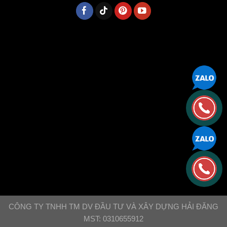
CÔNG TY TNHH TM DV ĐẦU TƯ VÀ XÂY DỰNG HẢI ĐĂNG
MST: 0310655912