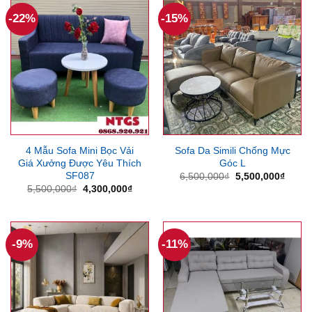
6,600,000₫.
5,700
-22%
-15%
4 Mẫu Sofa Mini Bọc Vải
Sofa Da Simili Chống Mực
Giá Xưởng Được Yêu Thích
Góc L
SF087
Giá
Giá
6,500,000
₫
5,500,000
₫
gốc
hiện
Giá
Giá
5,500,000
₫
4,300,000
₫
là:
tại
gốc
hiện
6,500,000₫.
là:
là:
tại
5,500
5,500,000₫.
là:
4,300,000₫.
-9%
-11%