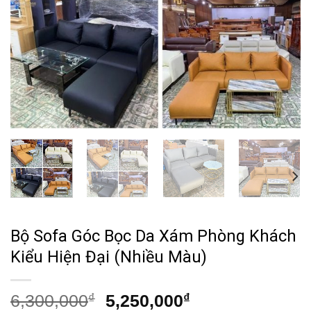
Bộ Sofa Góc Bọc Da Xám Phòng Khách
Kiểu Hiện Đại (Nhiều Màu)
Giá
Giá
6,300,000
₫
5,250,000
₫