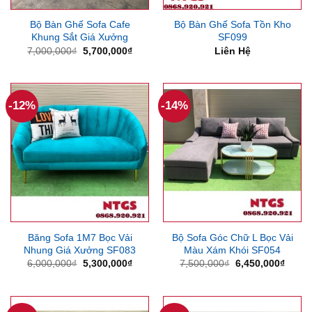
Bộ Bàn Ghế Sofa Cafe
Bộ Bàn Ghế Sofa Tồn Kho
Khung Sắt Giá Xưởng
SF099
Giá
Giá
7,000,000
₫
5,700,000
₫
Liên Hệ
gốc
hiện
là:
tại
7,000,000₫.
là:
5,700,000₫.
-12%
-14%
Băng Sofa 1M7 Bọc Vải
Bộ Sofa Góc Chữ L Bọc Vải
Nhung Giá Xưởng SF083
Màu Xám Khói SF054
Giá
Giá
Giá
Giá
6,000,000
₫
5,300,000
₫
7,500,000
₫
6,450,000
₫
gốc
hiện
gốc
hiện
là:
tại
là:
tại
6,000,000₫.
là:
7,500,000₫.
là:
5,300,000₫.
6,450