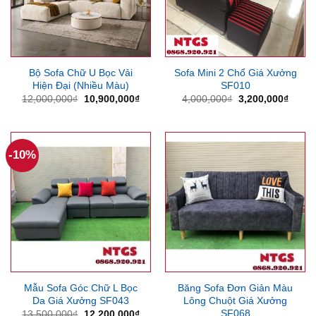
Bộ Sofa Chữ U Bọc Vải
Sofa Mini 2 Chổ Giá Xưởng
Hiện Đại (Nhiều Màu)
SF010
Giá
Giá
Giá
Giá
12,000,000
₫
10,900,000
₫
4,000,000
₫
3,200,000
₫
gốc
hiện
gốc
hiện
là:
tại
là:
tại
12,000,000₫.
là:
4,000,000₫.
là:
10,900,000₫.
3,200
-10%
Mẫu Sofa Góc Chữ L Bọc
Băng Sofa Đơn Giản Màu
Da Giá Xưởng SF043
Lông Chuột Giá Xưởng
SF068
Giá
Giá
13,500,000
₫
12,200,000
₫