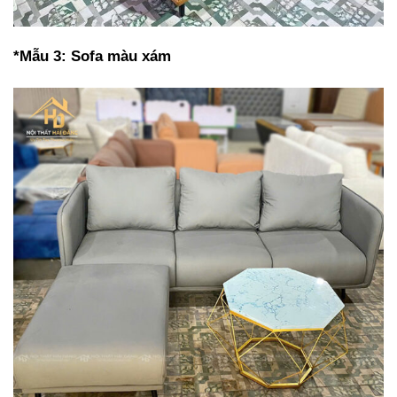
*Mẫu 3: Sofa màu xám