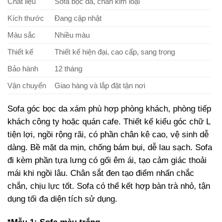
Chất liệu
Sofa bọc da, chân kim loại
Kích thước
Đang cập nhật
Màu sắc
Nhiều màu
Thiết kế
Thiết kế hiện đại, cao cấp, sang trọng
Bảo hành
12 tháng
Vận chuyển
Giao hàng và lắp đặt tận nơi
Sofa
góc
bọc
da
xám
phù
hợp
phòng
khách,
phòng
tiếp
khách
công
ty
hoặc
quán
cafe.
Thiết
kế
kiểu
góc
chữ
L
tiện
lợi,
ngồi
rộng
rãi,
có
phần
chân
kê
cao,
vệ
sinh
dễ
dàng.
Bề
mặt
da
mịn,
chống
bám
bụi,
dễ
lau
sạch.
Sofa
đi
kèm
phần
tựa
lưng
có
gối
êm
ái,
tạo
cảm
giác
thoải
mái
khi
ngồi
lâu.
Chân
sắt
đen
tạo
điểm
nhấn
chắc
chắn,
chịu
lực
tốt.
Sofa
có
thể
kết
hợp
bàn
trà
nhỏ,
tận
dụng
tối
đa
diện
tích
sử
dụng.