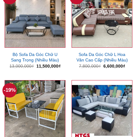
Bộ Sofa Da Góc Chữ U
Sofa Da Góc Chữ L Hoa
Sang Trọng (Nhiều Màu)
Văn Cao Cấp (Nhiều Màu)
Giá
Giá
Giá
Giá
13,000,000
₫
11,500,000
₫
7,800,000
₫
6,600,000
₫
gốc
hiện
gốc
hiện
là:
tại
là:
tại
13,000,000₫.
là:
7,800,000₫.
là:
11,500,000₫.
6,600
-19%