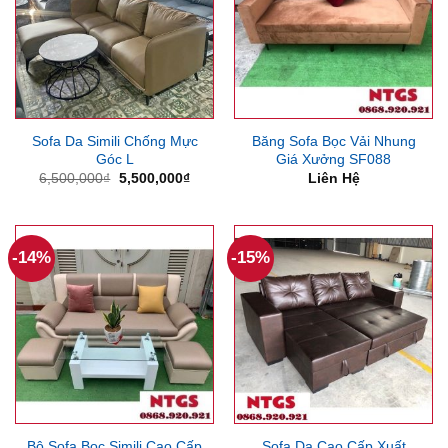
Sofa Da Simili Chống Mực
Băng Sofa Bọc Vải Nhung
Góc L
Giá Xưởng SF088
Giá
Giá
6,500,000
₫
5,500,000
₫
Liên Hệ
gốc
hiện
là:
tại
6,500,000₫.
là:
5,500,000₫.
-14%
-15%
Bộ Sofa Bọc Simili Cao Cấp
Sofa Da Cao Cấp Xuất