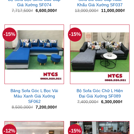
Giá Xưởng SF074
Khẩu Giá Xưởng SF037
Giá
Giá
Giá
Giá
7,717,500
₫
6,600,000
₫
13,000,000
₫
11,000,000
₫
gốc
hiện
gốc
hiện
là:
tại
là:
tại
7,717,500₫.
là:
13,000,000₫.
là:
6,600,000₫.
11,0
-15%
-15%
Băng Sofa Góc L Bọc Vải
Bộ Sofa Góc Chữ L Hiện
Màu Xanh Giá Xưởng
Đại Giá Xưởng SF089
SF062
Giá
Giá
7,400,000
₫
6,300,000
₫
gốc
hiện
Giá
Giá
8,500,000
₫
7,200,000
₫
là:
tại
gốc
hiện
7,400,000₫.
là:
là:
tại
6,300
8,500,000₫.
là:
7,200,000₫.
-12%
-15%