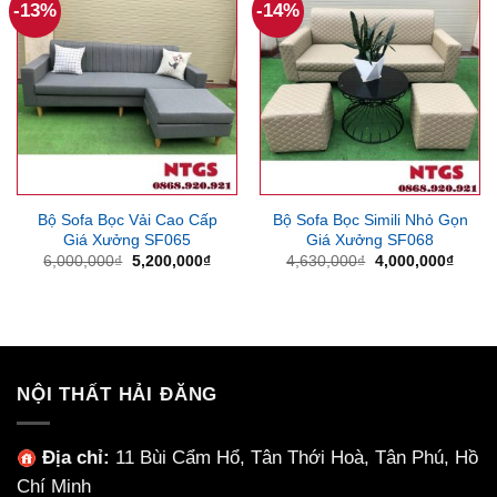
-13%
-14%
Bộ Sofa Bọc Vải Cao Cấp
Bộ Sofa Bọc Simili Nhỏ Gọn
Giá Xưởng SF065
Giá Xưởng SF068
Giá
Giá
Giá
Giá
6,000,000
₫
5,200,000
₫
4,630,000
₫
4,000,000
₫
gốc
hiện
gốc
hiện
là:
tại
là:
tại
6,000,000₫.
là:
4,630,000₫.
là:
5,200,000₫.
4,000
NỘI THẤT HẢI ĐĂNG
Địa chỉ:
11 Bùi Cẩm Hổ, Tân Thới Hoà, Tân Phú, Hồ
Chí Minh