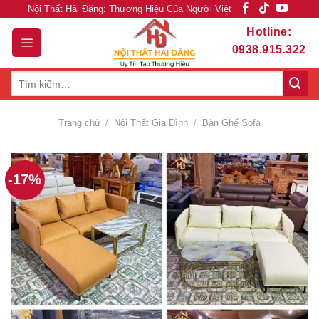
Skip
Nội Thất Hải Đăng: Thương Hiệu Của Người Việt
to
Hotline:
content
0938.915.322
Tìm
kiếm:
Trang chủ
/
Nội Thất Gia Đình
/
Bàn Ghế Sofa
-17%