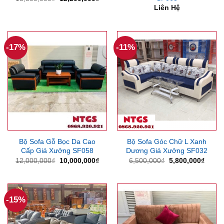
gốc
hiện
Liên Hệ
là:
tại
13,500,000₫.
là:
12,200,000₫.
-17%
-11%
Bộ Sofa Gỗ Bọc Da Cao
Bộ Sofa Góc Chữ L Xanh
Cấp Giá Xưởng SF058
Dương Giá Xưởng SF032
Giá
Giá
Giá
Giá
12,000,000
₫
10,000,000
₫
6,500,000
₫
5,800,000
₫
gốc
hiện
gốc
hiện
là:
tại
là:
tại
12,000,000₫.
là:
6,500,000₫.
là:
10,000,000₫.
5,800
-15%