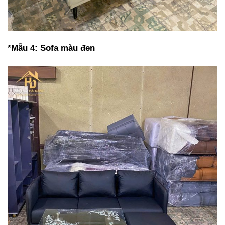
*Mẫu 4: Sofa màu đen