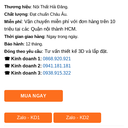
gốc
hiện
Thương hiệu
: Nội Thất Hải Đăng.
là:
tại
Chất lượng
: Đạt chuẩn Châu Âu.
6,300,000₫.
là:
: Vận chuyển miễn phí với đơn hàng trên 10
Miễn phí
5,250,000₫.
triệu tại các Quận nội thành HCM.
Thời gian giao hàng
: Ngay trong ngày.
Bảo hành
: 12 tháng.
: Tư vấn thiết kế 3D và lắp đặt.
Đóng theo yêu cầu
☎ Kinh doanh 1:
0868.920.921
☎ Kinh doanh 2:
0941.181.181
☎ Kinh doanh 3:
0938.915.322
MUA NGAY
Zalo - KD1
Zalo - KD2