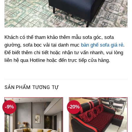
Khách
có
thể
tham
khảo
thêm
mẫu
sofa
góc
,
sofa
giường,
sofa
bọc
vải
tại
danh
mục
bàn ghế sofa giá rẻ
.
Để
biết
thêm
chi
tiết
hoặc
nhận
tư
vấn
nhanh,
vui
lòng
liên
hệ
qua
Hotline
hoặc
đến
trực
tiếp
cửa
hàng.
SẢN PHẨM TƯƠNG TỰ
-9%
-20%