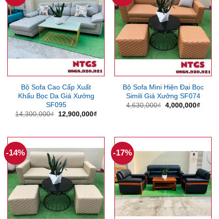
Bộ Sofa Cao Cấp Xuất
Bộ Sofa Mini Hiện Đại Bọc
Khẩu Bọc Da Giá Xưởng
Simili Giá Xưởng SF074
SF095
Giá
Giá
4,630,000
₫
4,000,000
₫
gốc
hiện
Giá
Giá
14,300,000
₫
12,900,000
₫
là:
tại
gốc
hiện
4,630,000₫.
là:
là:
tại
4,000
14,300,000₫.
là:
12,900,000₫.
-14%
-17%