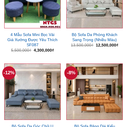
4 Mẫu Sofa Mini Bọc Vải
Bộ Sofa Da Phòng Khách
Giá Xưởng Được Yêu Thích
Sang Trọng (Nhiều Màu)
SF087
Giá
Giá
13,500,000
₫
12,500,000
₫
gốc
hiện
Giá
Giá
5,500,000
₫
4,300,000
₫
là:
tại
gốc
hiện
13,500,000₫.
là:
là:
tại
12,5
5,500,000₫.
là:
4,300,000₫.
-12%
-8%
Bộ Sofa Da Góc Chữ U
Bộ Sofa Băng Dài Kiểu