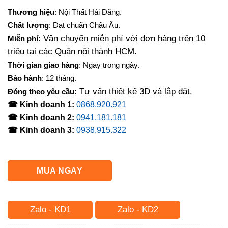
gốc
hiện
Thương hiệu
: Nội Thất Hải Đăng.
là:
tại
Chất lượng
: Đạt chuẩn Châu Âu.
8,500,000₫.
là:
: Vận chuyển miễn phí với đơn hàng trên 10
Miễn phí
7,500,000₫.
triệu tại các Quận nội thành HCM.
Thời gian giao hàng
: Ngay trong ngày.
Bảo hành
: 12 tháng.
: Tư vấn thiết kế 3D và lắp đặt.
Đóng theo yêu cầu
☎ Kinh doanh 1:
0868.920.921
☎ Kinh doanh 2:
0941.181.181
☎ Kinh doanh 3:
0938.915.322
MUA NGAY
Zalo - KD1
Zalo - KD2