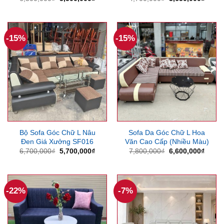
gốc
hiện
gốc
hiện
là:
tại
là:
tại
6,500,000₫.
là:
4,700,000₫.
là:
5,500,000₫.
3,650
-15%
-15%
Bộ Sofa Góc Chữ L Nâu
Sofa Da Góc Chữ L Hoa
Đen Giá Xưởng SF016
Văn Cao Cấp (Nhiều Màu)
Giá
Giá
Giá
Giá
6,700,000
₫
5,700,000
₫
7,800,000
₫
6,600,000
₫
gốc
hiện
gốc
hiện
là:
tại
là:
tại
6,700,000₫.
là:
7,800,000₫.
là:
5,700,000₫.
6,600
-22%
-7%