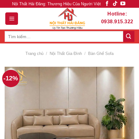
Skip
Nội Thất Hải Đăng: Thương Hiệu Của Người Việt
to
Hotline:
content
0938.915.322
Tìm
kiếm:
Trang chủ
/
Nội Thất Gia Đình
/
Bàn Ghế Sofa
-12%