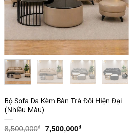
Bộ Sofa Da Kèm Bàn Trà Đôi Hiện Đại
(Nhiều Màu)
Giá
Giá
8,500,000
₫
7,500,000
₫