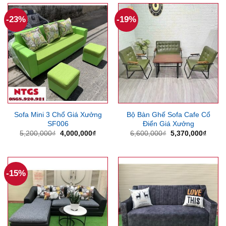
7,000,000₫.
là:
9,000,000₫.
là:
5,700,000₫.
7,500
-23%
-19%
Sofa Mini 3 Chổ Giá Xưởng
Bộ Bàn Ghế Sofa Cafe Cổ
SF006
Điển Giá Xưởng
Giá
Giá
Giá
Giá
5,200,000
₫
4,000,000
₫
6,600,000
₫
5,370,000
₫
gốc
hiện
gốc
hiện
là:
tại
là:
tại
5,200,000₫.
là:
6,600,000₫.
là:
4,000,000₫.
5,370
-15%