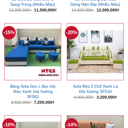
Sang Trọng (Nhiều Màu)
Dáng Hiện Đại (Nhiều Màu)
Giá
Giá
Giá
Giá
13,000,000
₫
11,500,000
₫
13,000,000
₫
12,000,000
₫
gốc
hiện
gốc
hiện
là:
tại
là:
tại
13,000,000₫.
là:
13,000,000₫.
là:
11,500,000₫.
12,0
-15%
-20%
Băng Sofa Góc L Bọc Vải
Sofa Mini 2 Chổ Xanh Lá
Màu Xanh Giá Xưởng
Giá Xưởng SF018
SF062
Giá
Giá
4,000,000
₫
3,200,000
₫
gốc
hiện
Giá
Giá
8,500,000
₫
7,200,000
₫
là:
tại
gốc
hiện
4,000,000₫.
là:
là:
tại
3,200
8,500,000₫.
là:
7,200,000₫.
-10%
-14%