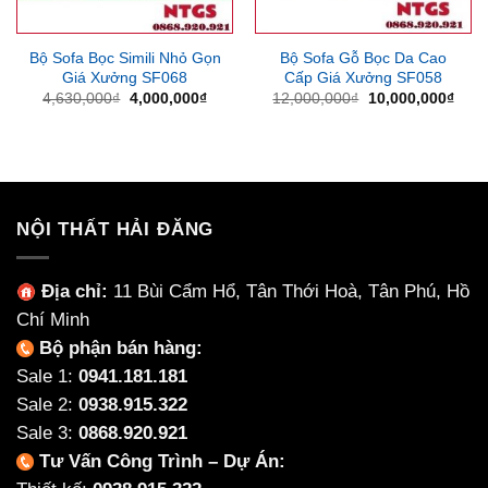
Bộ Sofa Bọc Simili Nhỏ Gọn
Bộ Sofa Gỗ Bọc Da Cao
Giá Xưởng SF068
Cấp Giá Xưởng SF058
Giá
Giá
Giá
Giá
4,630,000
₫
4,000,000
₫
12,000,000
₫
10,000,000
₫
gốc
hiện
gốc
hiện
là:
tại
là:
tại
4,630,000₫.
là:
12,000,000₫.
là:
4,000,000₫.
10,0
NỘI THẤT HẢI ĐĂNG
Địa chỉ:
11 Bùi Cẩm Hổ, Tân Thới Hoà, Tân Phú, Hồ
Chí Minh
Bộ phận bán hàng:
Sale 1:
0941.181.181
Sale 2:
0938.915.322
Sale 3:
0868.920.921
Tư Vấn Công Trình – Dự Án: