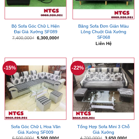
Bộ Sofa Góc Chữ L Hiện
Băng Sofa Đơn Giản Màu
Đại Giá Xưởng SF089
Lông Chuột Giá Xưởng
SF068
Giá
Giá
7,400,000
₫
6,300,000
₫
gốc
hiện
Liên Hệ
là:
tại
7,400,000₫.
là:
6,300,000₫.
-15%
-22%
Sofa Góc Chữ L Hoa Văn
Tổng Hợp Sofa Mini 3 Chỗ
Giá Xưởng SF009
Giá Xưởng
Giá
Giá
Giá
Giá
6,500,000
₫
5,500,000
₫
4,700,000
₫
3,650,000
₫