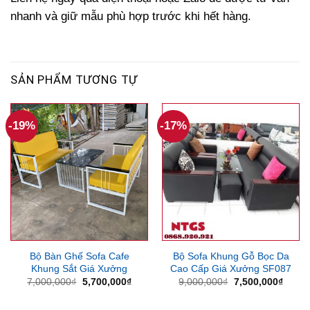
nhanh và giữ mẫu phù hợp trước khi hết hàng.
SẢN PHẨM TƯƠNG TỰ
-19%
-17%
Bộ Bàn Ghế Sofa Cafe
Bộ Sofa Khung Gỗ Bọc Da
Khung Sắt Giá Xưởng
Cao Cấp Giá Xưởng SF087
Giá
Giá
Giá
Giá
7,000,000
₫
5,700,000
₫
9,000,000
₫
7,500,000
₫
gốc
hiện
gốc
hiện
là:
tại
là:
tại