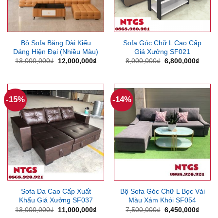
Bộ Sofa Băng Dài Kiểu
Sofa Góc Chữ L Cao Cấp
Dáng Hiện Đại (Nhiều Màu)
Giá Xưởng SF021
Giá
Giá
Giá
Giá
13,000,000
₫
12,000,000
₫
8,000,000
₫
6,800,000
₫
gốc
hiện
gốc
hiện
là:
tại
là:
tại
13,000,000₫.
là:
8,000,000₫.
là:
12,000,000₫.
6,800
-15%
-14%
Sofa Da Cao Cấp Xuất
Bộ Sofa Góc Chữ L Bọc Vải
Khẩu Giá Xưởng SF037
Màu Xám Khói SF054
Giá
Giá
Giá
Giá
13,000,000
₫
11,000,000
₫
7,500,000
₫
6,450,000
₫
gốc
hiện
gốc
hiện