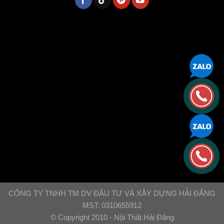
CÔNG TY TNHH TM DV ĐẦU TƯ VÀ XÂY DỰNG HẢI ĐĂNG
MST: 0310655912
© Copyright 2010 - Nội Thất Hải Đăng