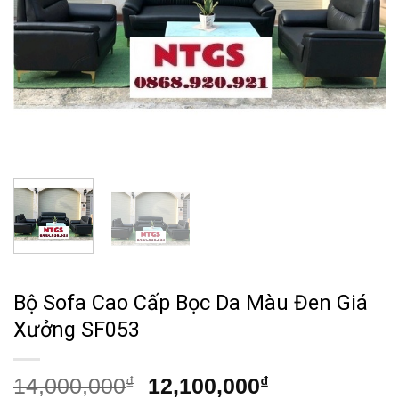
Bộ Sofa Cao Cấp Bọc Da Màu Đen Giá
Xưởng SF053
Giá
Giá
14,000,000
₫
12,100,000
₫