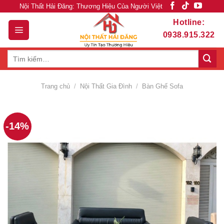
Skip
Nội Thất Hải Đăng: Thương Hiệu Của Người Việt
to
Hotline:
content
0938.915.322
Tìm
kiếm:
Trang chủ
/
Nội Thất Gia Đình
/
Bàn Ghế Sofa
-14%