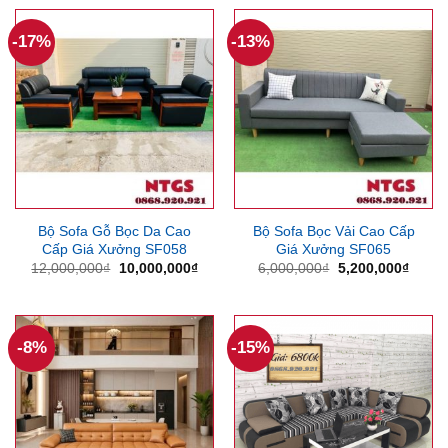
7,000,000₫.
là:
5,700
-17%
-13%
Bộ Sofa Gỗ Bọc Da Cao
Bộ Sofa Bọc Vải Cao Cấp
Cấp Giá Xưởng SF058
Giá Xưởng SF065
Giá
Giá
Giá
Giá
12,000,000
₫
10,000,000
₫
6,000,000
₫
5,200,000
₫
gốc
hiện
gốc
hiện
là:
tại
là:
tại
12,000,000₫.
là:
6,000,000₫.
là:
10,000,000₫.
5,200
-8%
-15%