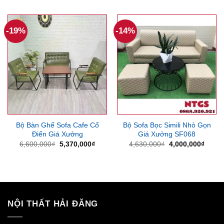
là:
tại
là:
tại
13,000,000₫.
là:
7,500,000₫.
là:
11,000,000₫.
6,450
-19%
-14%
Bộ Bàn Ghế Sofa Cafe Cổ
Bộ Sofa Bọc Simili Nhỏ Gọn
Điển Giá Xưởng
Giá Xưởng SF068
Giá
Giá
Giá
Giá
6,600,000
₫
5,370,000
₫
4,630,000
₫
4,000,000
₫
gốc
hiện
gốc
hiện
là:
tại
là:
tại
6,600,000₫.
là:
4,630,000₫.
là:
5,370,000₫.
4,000
NỘI THẤT HẢI ĐĂNG