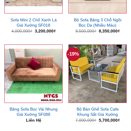
Sofa Mini 2 Chổ Xanh Lá
Bộ Sofa Băng 3 Chỗ Ngồi
Giá Xưởng SF018
Bọc Da (Nhiều Màu)
Giá
Giá
Giá
Giá
4,000,000
₫
3,200,000
₫
9,500,000
₫
8,350,000
₫
gốc
hiện
gốc
hiện
là:
tại
là:
tại
4,000,000₫.
là:
9,500,000₫.
là:
3,200,000₫.
8,350
-19%
Băng Sofa Bọc Vải Nhung
Bộ Bàn Ghế Sofa Cafe
Giá Xưởng SF088
Khung Sắt Giá Xưởng
Giá
Giá
Liên Hệ
7,000,000
₫
5,700,000
₫
gốc
hiện
là:
tại