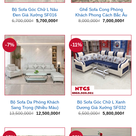
Bộ Sofa Góc Chữ L Nâu
Ghế Sofa Cong Phòng
Đen Giá Xưởng SF016
Khách Phong Cách Bắc Âu
Giá
Giá
Giá
Giá
6,700,000
₫
5,700,000
₫
8,000,000
₫
7,000,000
₫
gốc
hiện
gốc
hiện
là:
tại
là:
tại
6,700,000₫.
là:
8,000,000₫.
là:
5,700,000₫.
7,000
-7%
-11%
Bộ Sofa Da Phòng Khách
Bộ Sofa Góc Chữ L Xanh
Sang Trọng (Nhiều Màu)
Dương Giá Xưởng SF032
Giá
Giá
Giá
Giá
13,500,000
₫
12,500,000
₫
6,500,000
₫
5,800,000
₫
gốc
hiện
gốc
hiện
là:
tại
là:
tại
13,500,000₫.
là:
6,500,000₫.
là:
12,500,000₫.
5,800