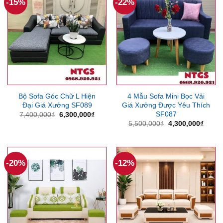
-15%
-22%
Bộ Sofa Góc Chữ L Hiện
4 Mẫu Sofa Mini Bọc Vải
Đại Giá Xưởng SF089
Giá Xưởng Được Yêu Thích
SF087
Giá
Giá
7,400,000
₫
6,300,000
₫
gốc
hiện
Giá
Giá
5,500,000
₫
4,300,000
₫
là:
tại
gốc
hiện
7,400,000₫.
là:
là:
tại
6,300,000₫.
5,500,000₫.
là:
4,300
-20%
-12%