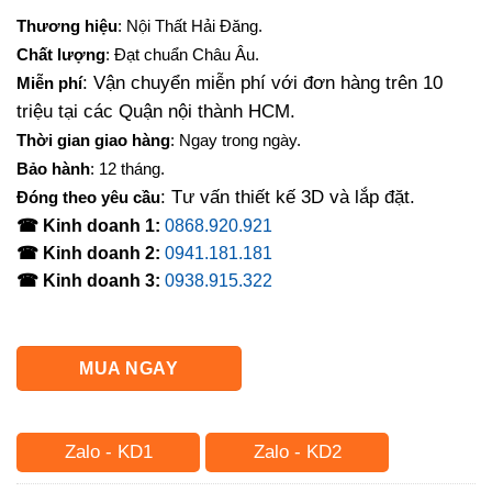
gốc
hiện
Thương hiệu
: Nội Thất Hải Đăng.
là:
tại
Chất lượng
: Đạt chuẩn Châu Âu.
14,000,000₫.
là:
: Vận chuyển miễn phí với đơn hàng trên 10
Miễn phí
12,100,000₫.
triệu tại các Quận nội thành HCM.
Thời gian giao hàng
: Ngay trong ngày.
Bảo hành
: 12 tháng.
: Tư vấn thiết kế 3D và lắp đặt.
Đóng theo yêu cầu
☎ Kinh doanh 1:
0868.920.921
☎ Kinh doanh 2:
0941.181.181
☎ Kinh doanh 3:
0938.915.322
MUA NGAY
Zalo - KD1
Zalo - KD2