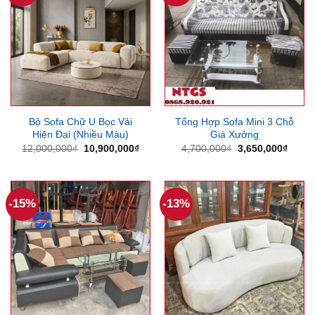
Bộ Sofa Chữ U Bọc Vải
Tổng Hợp Sofa Mini 3 Chỗ
Hiện Đại (Nhiều Màu)
Giá Xưởng
Giá
Giá
Giá
Giá
12,000,000
₫
10,900,000
₫
4,700,000
₫
3,650,000
₫
gốc
hiện
gốc
hiện
là:
tại
là:
tại
12,000,000₫.
là:
4,700,000₫.
là:
10,900,000₫.
3,650
-15%
-13%