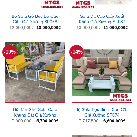
Bộ Sofa Gỗ Bọc Da Cao
Sofa Da Cao Cấp Xuất
Cấp Giá Xưởng SF058
Khẩu Giá Xưởng SF037
Giá
Giá
Giá
Giá
12,000,000
₫
10,000,000
₫
13,000,000
₫
11,000,000
₫
gốc
hiện
gốc
hiện
là:
tại
là:
tại
12,000,000₫.
là:
13,000,000₫.
là:
10,000,000₫.
11,0
-19%
-14%
Bộ Bàn Ghế Sofa Cafe
Bộ Sofa Bọc Simili Cao Cấp
Khung Sắt Giá Xưởng
Giá Xưởng SF074
Giá
Giá
Giá
Giá
7,000,000
₫
5,700,000
₫
7,717,500
₫
6,600,000
₫
gốc
hiện
gốc
hiện
là:
tại
là:
tại
7,000,000₫.
là:
7,717,500₫.
là: