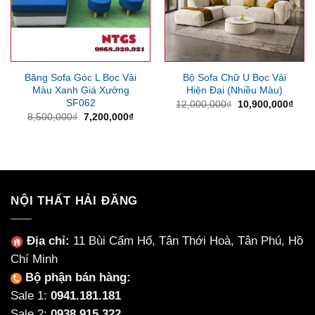
Băng Sofa Góc L Bọc Vải
Bộ Sofa Chữ U Bọc Vải
Màu Xanh Giá Xưởng
Hiện Đại (Nhiều Màu)
SF062
Giá
Giá
12,000,000
₫
10,900,000
₫
gốc
hiện
Giá
Giá
8,500,000
₫
7,200,000
₫
là:
tại
gốc
hiện
12,000,000₫.
là:
là:
tại
10,9
8,500,000₫.
là:
7,200,000₫.
NỘI THẤT HẢI ĐĂNG
Địa chỉ:
11 Bùi Cẩm Hổ, Tân Thới Hoà, Tân Phú, Hồ
Chí Minh
Bộ phận bán hàng:
Sale 1:
0941.181.181
Sale 2:
0938.915.322