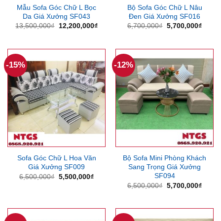
Mẫu Sofa Góc Chữ L Bọc
Bộ Sofa Góc Chữ L Nâu
Da Giá Xưởng SF043
Đen Giá Xưởng SF016
Giá
Giá
Giá
Giá
13,500,000
₫
12,200,000
₫
6,700,000
₫
5,700,000
₫
gốc
hiện
gốc
hiện
là:
tại
là:
tại
13,500,000₫.
là:
6,700,000₫.
là:
12,200,000₫.
5,700
-15%
-12%
Sofa Góc Chữ L Hoa Văn
Bộ Sofa Mini Phòng Khách
Giá Xưởng SF009
Sang Trọng Giá Xưởng
SF094
Giá
Giá
6,500,000
₫
5,500,000
₫
gốc
hiện
Giá
Giá
6,500,000
₫
5,700,000
₫
là:
tại
gốc
hiện
6,500,000₫.
là:
là:
tại
5,500,000₫.
6,500,000₫.
là:
5,700