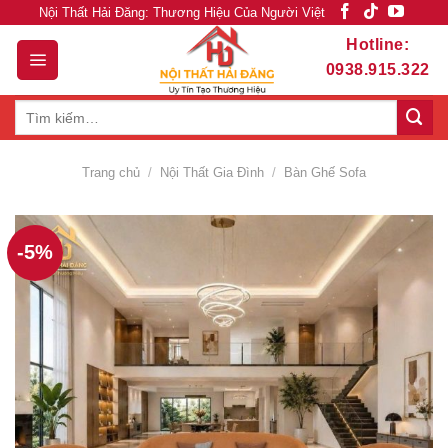
Skip
Nội Thất Hải Đăng: Thương Hiệu Của Người Việt
to
Hotline:
content
0938.915.322
Tìm
kiếm:
Trang chủ
/
Nội Thất Gia Đình
/
Bàn Ghế Sofa
-5%