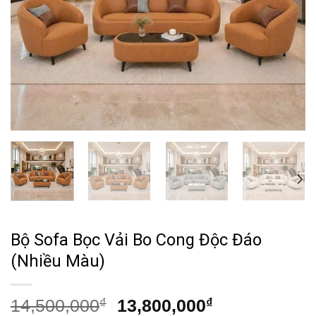
Bộ Sofa Bọc Vải Bo Cong Độc Đáo
(Nhiều Màu)
Giá
Giá
14,500,000
₫
13,800,000
₫