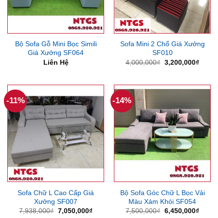
Bộ Sofa Gỗ Mini Bọc Simili
Sofa Mini 2 Chổ Giá Xưởng
Giá Xưởng SF064
SF010
Giá
Giá
Liên Hệ
4,000,000
₫
3,200,000
₫
gốc
hiện
là:
tại
4,000,000₫.
là:
3,200
-11%
-14%
Sofa Chữ L Cao Cấp Giá
Bộ Sofa Góc Chữ L Bọc Vải
Xưởng SF007
Màu Xám Khói SF054
Giá
Giá
Giá
Giá
7,938,000
₫
7,050,000
₫
7,500,000
₫
6,450,000
₫
gốc
hiện
gốc
hiện