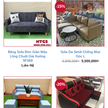
5,700,000₫.
6,600
-15%
Băng Sofa Đơn Giản Màu
Sofa Da Simili Chống Mực
Lông Chuột Giá Xưởng
Góc L
SF068
Giá
Giá
6,500,000
₫
5,500,000
₫
gốc
hiện
Liên Hệ
là:
tại
6,500,000₫.
là:
5,500
-20%