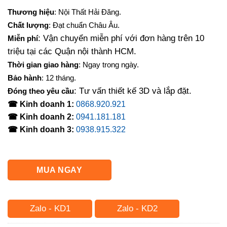
gốc
hiện
Thương hiệu
: Nội Thất Hải Đăng.
là:
tại
Chất lượng
: Đạt chuẩn Châu Âu.
14,500,000₫.
là:
: Vận chuyển miễn phí với đơn hàng trên 10
Miễn phí
13,800,000₫.
triệu tại các Quận nội thành HCM.
Thời gian giao hàng
: Ngay trong ngày.
Bảo hành
: 12 tháng.
: Tư vấn thiết kế 3D và lắp đặt.
Đóng theo yêu cầu
☎ Kinh doanh 1:
0868.920.921
☎ Kinh doanh 2:
0941.181.181
☎ Kinh doanh 3:
0938.915.322
MUA NGAY
Zalo - KD1
Zalo - KD2