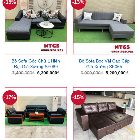
-15%
-13%
Bộ Sofa Góc Chữ L Hiện
Bộ Sofa Bọc Vải Cao Cấp
Đại Giá Xưởng SF089
Giá Xưởng SF065
Giá
Giá
Giá
Giá
7,400,000
₫
6,300,000
₫
6,000,000
₫
5,200,000
₫
gốc
hiện
gốc
hiện
là:
tại
là:
tại
7,400,000₫.
là:
6,000,000₫.
là:
6,300,000₫.
5,200
-17%
-15%