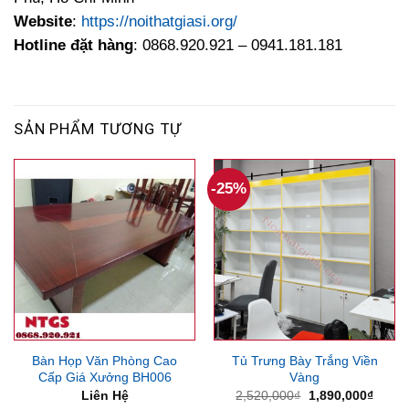
Website
:
https://noithatgiasi.org/
Hotline đặt hàng
: 0868.920.921 – 0941.181.181
SẢN PHẨM TƯƠNG TỰ
-25%
Bàn Họp Văn Phòng Cao
Tủ Trưng Bày Trắng Viền
Cấp Giá Xưởng BH006
Vàng
Giá
Giá
Liên Hệ
2,520,000
₫
1,890,000
₫
gốc
hiện