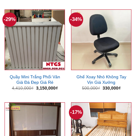
là:
tại
2,520,000₫.
là:
1,890
-29%
-34%
Quầy Mini Trắng Phối Vân
Ghế Xoay Nhỏ Không Tay
Giả Đá Đẹp Giá Rẻ
Vịn Giá Xưởng
Giá
Giá
Giá
Giá
4,410,000
₫
3,150,000
₫
500,000
₫
330,000
₫
gốc
hiện
gốc
hiện
là:
tại
là:
tại
4,410,000₫.
là:
500,000₫.
là:
3,150,000₫.
330,000
-17%