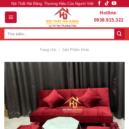
Skip
Nội Thất Hải Đăng: Thương Hiệu Của Người Việt
to
Hotline:
content
0938.915.322
Tìm
kiếm:
Trang chủ
/
Sản Phẩm Khác