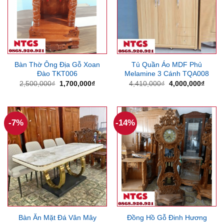
Bàn Thờ Ông Địa Gỗ Xoan
Tủ Quần Áo MDF Phủ
Đào TKT006
Melamine 3 Cánh TQA008
Giá
Giá
Giá
Giá
2,500,000
₫
1,700,000
₫
4,410,000
₫
4,000,000
₫
gốc
hiện
gốc
hiện
là:
tại
là:
tại
2,500,000₫.
là:
4,410,000₫.
là:
1,700,000₫.
4,000
-7%
-14%
Bàn Ăn Mặt Đá Vân Mây
Đồng Hồ Gỗ Đinh Hương