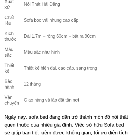
Xuất
Nội Thất Hải Đăng
xứ
Chất
Sofa bọc vải nhung cao cấp
liệu
Kích
Dài 1,7m – rộng 60cm – bật ra 90cm
thước
Màu
Màu sắc như hình
sắc
Thiết
Thiết kế hiện đại, cao cấp, sang trọng
kế
Bảo
12 tháng
hành
Vận
Giao hàng và lắp đặt tận nơi
chuyển
Ngày nay, sofa bed đang dần trở thành món đồ nội thất
quen thuộc của nhiều gia đình. Việc sở hữu Sofa bed
sẽ giúp bạn tiết kiệm được không gian, tối ưu diện tích