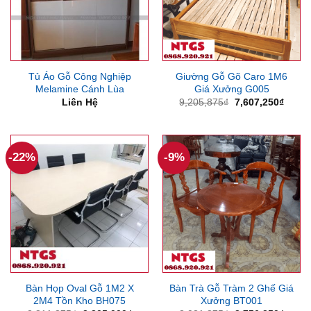
Tủ Áo Gỗ Công Nghiệp
Giường Gỗ Gõ Caro 1M6
Melamine Cánh Lùa
Giá Xưởng G005
Giá
Giá
Liên Hệ
9,205,875
₫
7,607,250
₫
gốc
hiện
là:
tại
9,205,875₫.
là:
7,607
-22%
-9%
Bàn Họp Oval Gỗ 1M2 X
Bàn Trà Gỗ Tràm 2 Ghế Giá
2M4 Tồn Kho BH075
Xưởng BT001