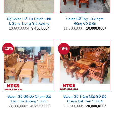
Bộ Salon Gỗ Tự Nhiên Chữ
Salon Gỗ Tay 10 Chạm
L Sang Trọng Giá Xưởng
Rồng Cổ Điển
Giá
Giá
Giá
Giá
10,500,000
₫
9,450,000
₫
11,000,000
₫
10,000,000
₫
gốc
hiện
gốc
hiện
là:
tại
là:
tại
10,500,000₫.
là:
11,000,000₫.
là:
9,450,000₫.
10,0
-13%
-9%
Salon Gỗ Gõ Đỏ Chạm Bát
Salon Gỗ Tràm Mặt Gõ Đỏ
Tiên Giá Xưởng SL005
Chạm Bát Tiên SL004
Giá
Giá
Giá
Giá
53,000,000
₫
46,300,000
₫
23,000,000
₫
20,850,000
₫
gốc
hiện
gốc
hiện
là:
tại
là:
tại