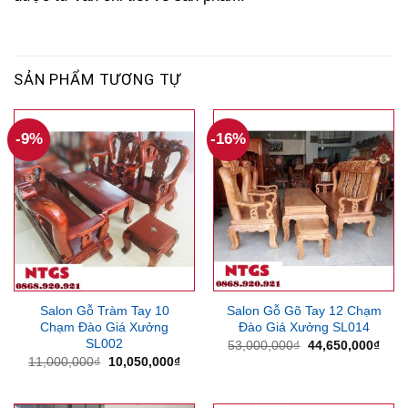
SẢN PHẨM TƯƠNG TỰ
-9%
-16%
Salon Gỗ Tràm Tay 10
Salon Gỗ Gõ Tay 12 Chạm
Chạm Đào Giá Xưởng
Đào Giá Xưởng SL014
SL002
Giá
Giá
53,000,000
₫
44,650,000
₫
gốc
hiện
Giá
Giá
11,000,000
₫
10,050,000
₫
là:
tại
gốc
hiện
53,000,000₫.
là:
là:
tại
44,6
11,000,000₫.
là: