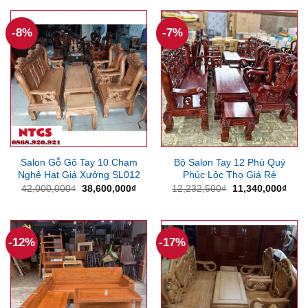
53,000,000₫.
là:
23,000,000₫.
là:
46,300,000₫.
20,8
-8%
-7%
Salon Gỗ Gõ Tay 10 Chạm
Bộ Salon Tay 12 Phú Quý
Nghê Hạt Giá Xưởng SL012
Phúc Lộc Thọ Giá Rẻ
Giá
Giá
Giá
Giá
42,000,000
₫
38,600,000
₫
12,232,500
₫
11,340,000
₫
gốc
hiện
gốc
hiện
là:
tại
là:
tại
42,000,000₫.
là:
12,232,500₫.
là:
38,600,000₫.
11,3
-12%
-17%