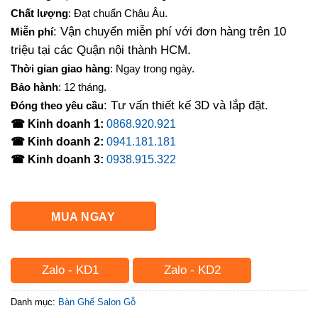
là:
tại
Chất lượng
: Đạt chuẩn Châu Âu.
16,000,000₫.
là:
: Vận chuyển miễn phí với đơn hàng trên 10
Miễn phí
14,500,000₫.
triệu tại các Quận nội thành HCM.
Thời gian giao hàng
: Ngay trong ngày.
Bảo hành
: 12 tháng.
: Tư vấn thiết kế 3D và lắp đặt.
Đóng theo yêu cầu
☎ Kinh doanh 1:
0868.920.921
☎ Kinh doanh 2:
0941.181.181
☎ Kinh doanh 3:
0938.915.322
MUA NGAY
Zalo - KD1
Zalo - KD2
Danh mục:
Bàn Ghế Salon Gỗ