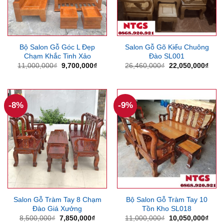
Bộ Salon Gỗ Góc L Đẹp
Salon Gỗ Gõ Kiểu Chuông
Chạm Khắc Tinh Xảo
Đào SL001
Giá
Giá
Giá
Giá
11,000,000
₫
9,700,000
₫
26,460,000
₫
22,050,000
₫
gốc
hiện
gốc
hiện
là:
tại
là:
tại
11,000,000₫.
là:
26,460,000₫.
là:
9,700,000₫.
22,0
-8%
-9%
Salon Gỗ Tràm Tay 8 Chạm
Bộ Salon Gỗ Tràm Tay 10
Đào Giá Xưởng
Tồn Kho SL018
Giá
Giá
Giá
Giá
8,500,000
₫
7,850,000
₫
11,000,000
₫
10,050,000
₫