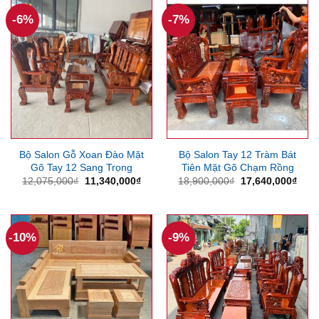
10,050,000₫.
-6%
-7%
Bộ Salon Gỗ Xoan Đào Mặt
Bộ Salon Tay 12 Tràm Bát
Gõ Tay 12 Sang Trọng
Tiên Mặt Gõ Chạm Rồng
Giá
Giá
Giá
Giá
12,075,000
₫
11,340,000
₫
18,900,000
₫
17,640,000
₫
gốc
hiện
gốc
hiện
là:
tại
là:
tại
12,075,000₫.
là:
18,900,000₫.
là:
11,340,000₫.
17,6
-10%
-9%