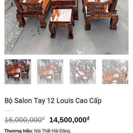
Bộ Salon Tay 12 Louis Cao Cấp
Giá
Giá
16,000,000
₫
14,500,000
₫
gốc
hiện
Thương hiệu
: Nội Thất Hải Đăng.