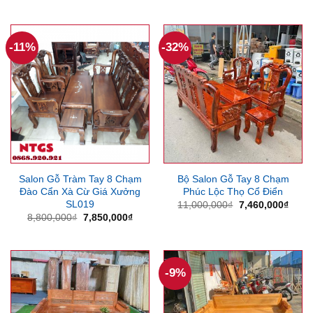
gốc
hiện
gốc
hiện
là:
tại
là:
tại
8,500,000₫.
là:
11,000,000₫.
là:
7,850,000₫.
10,0
-11%
-32%
Salon Gỗ Tràm Tay 8 Chạm
Bộ Salon Gỗ Tay 8 Chạm
Đào Cẩn Xà Cừ Giá Xưởng
Phúc Lộc Thọ Cổ Điển
SL019
Giá
Giá
11,000,000
₫
7,460,000
₫
gốc
hiện
Giá
Giá
8,800,000
₫
7,850,000
₫
là:
tại
gốc
hiện
11,000,000₫.
là:
là:
tại
7,460
8,800,000₫.
là:
7,850,000₫.
-9%