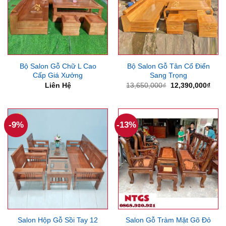
Bộ Salon Gỗ Chữ L Cao
Bộ Salon Gỗ Tân Cổ Điển
Cấp Giá Xưởng
Sang Trọng
Giá
Giá
Liên Hệ
13,650,000
₫
12,390,000
₫
gốc
hiện
là:
tại
13,650,000₫.
là:
12,3
-9%
-13%
Salon Hộp Gỗ Sồi Tay 12
Salon Gỗ Tràm Mặt Gõ Đỏ