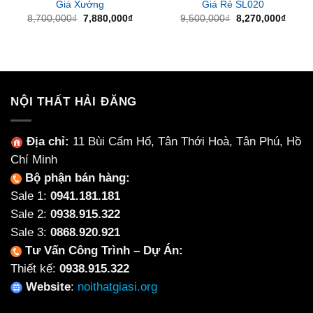
Giá Xưởng
Giá Rẻ SL020
Giá
Giá
Giá
Giá
8,700,000
₫
7,880,000
₫
9,500,000
₫
8,270,000
₫
gốc
hiện
gốc
hiện
là:
tại
là:
tại
8,700,000₫.
là:
9,500,000₫.
là:
7,880,000₫.
8,270
NỘI THẤT HẢI ĐĂNG
Địa chỉ:
11 Bùi Cẩm Hổ, Tân Thới Hoà, Tân Phú, Hồ
Chí Minh
Bộ phận bán hàng:
Sale 1:
0941.181.181
Sale 2:
0938.915.322
Sale 3:
0868.920.921
Tư Vấn Công Trình – Dự Án:
Thiết kế:
0938.915.322
Website
:
noithatgiasi.org