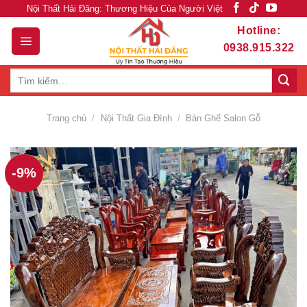
Skip
Nội Thất Hải Đăng: Thương Hiệu Của Người Việt
to
Hotline:
content
0938.915.322
Tìm
kiếm:
Trang chủ
/
Nội Thất Gia Đình
/
Bàn Ghế Salon Gỗ
-9%