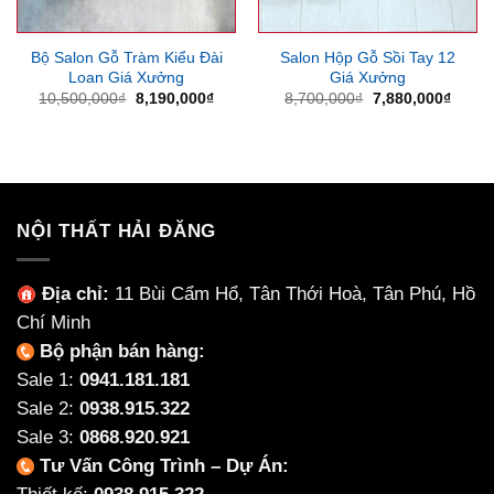
Bộ Salon Gỗ Tràm Kiểu Đài
Salon Hộp Gỗ Sồi Tay 12
Loan Giá Xưởng
Giá Xưởng
Giá
Giá
Giá
Giá
10,500,000
₫
8,190,000
₫
8,700,000
₫
7,880,000
₫
gốc
hiện
gốc
hiện
là:
tại
là:
tại
10,500,000₫.
là:
8,700,000₫.
là:
8,190,000₫.
7,880
NỘI THẤT HẢI ĐĂNG
Địa chỉ:
11 Bùi Cẩm Hổ, Tân Thới Hoà, Tân Phú, Hồ
Chí Minh
Bộ phận bán hàng:
Sale 1:
0941.181.181
Sale 2:
0938.915.322
Sale 3:
0868.920.921
Tư Vấn Công Trình – Dự Án: