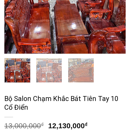
Bộ Salon Chạm Khắc Bát Tiên Tay 10
Cổ Điển
Giá
Giá
13,000,000
₫
12,130,000
₫