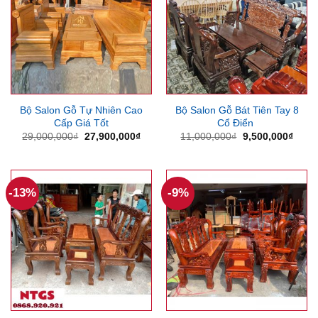
Bộ Salon Gỗ Tự Nhiên Cao
Bộ Salon Gỗ Bát Tiên Tay 8
Cấp Giá Tốt
Cổ Điển
Giá
Giá
Giá
Giá
29,000,000
₫
27,900,000
₫
11,000,000
₫
9,500,000
₫
gốc
hiện
gốc
hiện
là:
tại
là:
tại
29,000,000₫.
là:
11,000,000₫.
là:
27,900,000₫.
9,500
-13%
-9%