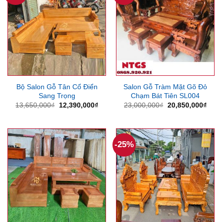
Bộ Salon Gỗ Tân Cổ Điển
Salon Gỗ Tràm Mặt Gõ Đỏ
Sang Trọng
Chạm Bát Tiên SL004
Giá
Giá
Giá
Giá
13,650,000
₫
12,390,000
₫
23,000,000
₫
20,850,000
₫
gốc
hiện
gốc
hiện
là:
tại
là:
tại
13,650,000₫.
là:
23,000,000₫.
là:
12,390,000₫.
20,8
-25%