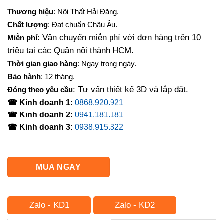
gốc
hiện
Thương hiệu
: Nội Thất Hải Đăng.
là:
tại
Chất lượng
: Đạt chuẩn Châu Âu.
13,000,000₫.
là:
: Vận chuyển miễn phí với đơn hàng trên 10
Miễn phí
12,130,000₫.
triệu tại các Quận nội thành HCM.
Thời gian giao hàng
: Ngay trong ngày.
Bảo hành
: 12 tháng.
: Tư vấn thiết kế 3D và lắp đặt.
Đóng theo yêu cầu
☎ Kinh doanh 1:
0868.920.921
☎ Kinh doanh 2:
0941.181.181
☎ Kinh doanh 3:
0938.915.322
MUA NGAY
Zalo - KD1
Zalo - KD2