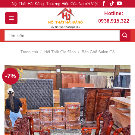
Skip
Nội Thất Hải Đăng: Thương Hiệu Của Người Việt
to
Hotline:
content
0938.915.322
Tìm
kiếm:
Trang chủ
/
Nội Thất Gia Đình
/
Bàn Ghế Salon Gỗ
-7%