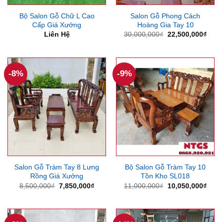
Bộ Salon Gỗ Chữ L Cao
Salon Gỗ Phong Cách
Cấp Giá Xưởng
Hoàng Gia Tay 10
Giá
Giá
Liên Hệ
30,000,000
₫
22,500,000
₫
gốc
hiện
là:
tại
30,000,000₫.
là:
22,5
-8%
-9%
Salon Gỗ Tràm Tay 8 Lưng
Bộ Salon Gỗ Tràm Tay 10
Rồng Giá Xưởng
Tồn Kho SL018
Giá
Giá
Giá
Giá
8,500,000
₫
7,850,000
₫
11,000,000
₫
10,050,000
₫
gốc
hiện
gốc
hiện
là:
tại
là:
tại
8,500,000₫.
là:
11,000,000₫.
là:
7,850,000₫.
10,0