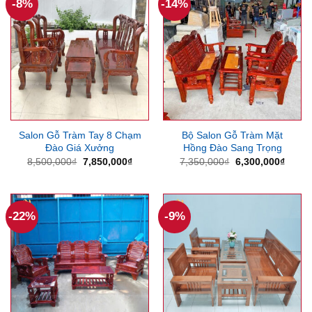
-8%
-14%
Salon Gỗ Tràm Tay 8 Chạm
Bộ Salon Gỗ Tràm Mặt
Đào Giá Xưởng
Hồng Đào Sang Trọng
Giá
Giá
Giá
Giá
8,500,000
₫
7,850,000
₫
7,350,000
₫
6,300,000
₫
gốc
hiện
gốc
hiện
là:
tại
là:
tại
8,500,000₫.
là:
7,350,000₫.
là:
7,850,000₫.
6,300
-22%
-9%