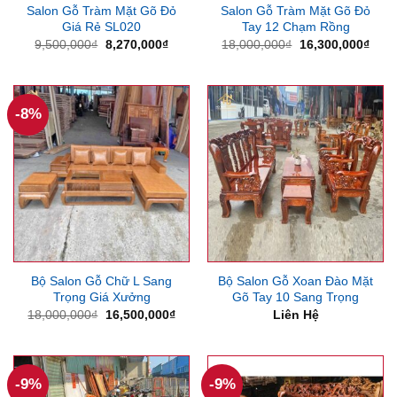
Salon Gỗ Tràm Mặt Gõ Đỏ
Salon Gỗ Tràm Mặt Gõ Đỏ
Giá Rẻ SL020
Tay 12 Chạm Rồng
Giá
Giá
Giá
Giá
9,500,000
₫
8,270,000
₫
18,000,000
₫
16,300,000
₫
gốc
hiện
gốc
hiện
là:
tại
là:
tại
9,500,000₫.
là:
18,000,000₫.
là:
8,270,000₫.
16,3
-8%
Bộ Salon Gỗ Chữ L Sang
Bộ Salon Gỗ Xoan Đào Mặt
Trọng Giá Xưởng
Gõ Tay 10 Sang Trọng
Giá
Giá
18,000,000
₫
16,500,000
₫
Liên Hệ
gốc
hiện
là:
tại
18,000,000₫.
là:
16,500,000₫.
-9%
-9%