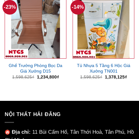
-23%
-14%
Ghế Trưởng Phòng Bọc Da
Tủ Nhựa 5 Tầng 6 Hộc Giá
Giá Xưởng D15
Xưởng TN001
Giá
Giá
Giá
Giá
1,598,625
₫
1,234,800
₫
1,598,625
₫
1,378,125
₫
gốc
hiện
gốc
hiện
là:
tại
là:
tại
1,598,625₫.
là:
1,598,625₫.
là:
1,234,800₫.
1,378
NỘI THẤT HẢI ĐĂNG
Địa chỉ:
11 Bùi Cẩm Hổ, Tân Thới Hoà, Tân Phú, Hồ