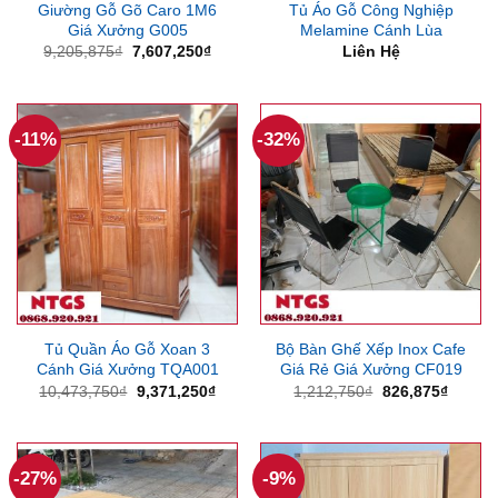
Giường Gỗ Gõ Caro 1M6
Tủ Áo Gỗ Công Nghiệp
Giá Xưởng G005
Melamine Cánh Lùa
Giá
Giá
9,205,875
₫
7,607,250
₫
Liên Hệ
gốc
hiện
là:
tại
9,205,875₫.
là:
7,607,250₫.
-11%
-32%
Tủ Quần Áo Gỗ Xoan 3
Bộ Bàn Ghế Xếp Inox Cafe
Cánh Giá Xưởng TQA001
Giá Rẻ Giá Xưởng CF019
Giá
Giá
Giá
Giá
10,473,750
₫
9,371,250
₫
1,212,750
₫
826,875
₫
gốc
hiện
gốc
hiện
là:
tại
là:
tại
10,473,750₫.
là:
1,212,750₫.
là:
9,371,250₫.
826,87
-27%
-9%