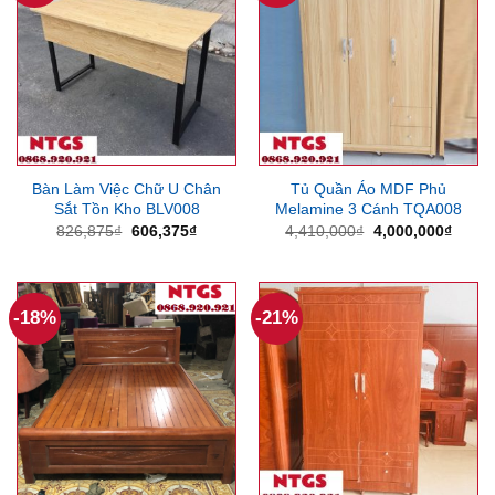
Bàn Làm Việc Chữ U Chân
Tủ Quần Áo MDF Phủ
Sắt Tồn Kho BLV008
Melamine 3 Cánh TQA008
Giá
Giá
Giá
Giá
826,875
₫
606,375
₫
4,410,000
₫
4,000,000
₫
gốc
hiện
gốc
hiện
là:
tại
là:
tại
826,875₫.
là:
4,410,000₫.
là:
606,375₫.
4,000
-18%
-21%