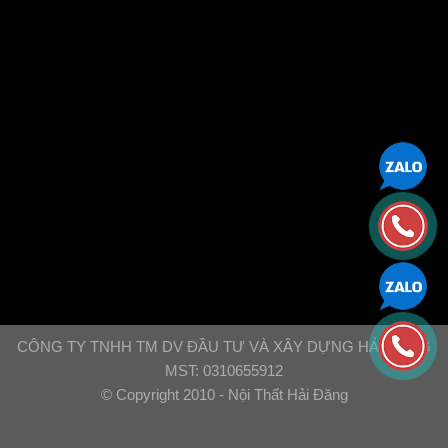
CÔNG TY TNHH TM DV ĐẦU TƯ VÀ XÂY DỰNG HẢI ĐĂNG
MST: 0310655912
© Copyright 2010 - Nội Thất Hải Đăng