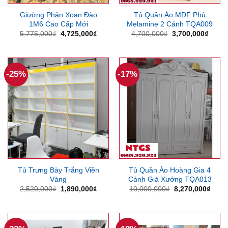
Giường Phản Xoan Đào
Tủ Quần Áo MDF Phủ
1M6 Cao Cấp Mới
Melamine 2 Cánh TQA009
Giá
Giá
Giá
Giá
5,775,000
₫
4,725,000
₫
4,700,000
₫
3,700,000
₫
gốc
hiện
gốc
hiện
là:
tại
là:
tại
5,775,000₫.
là:
4,700,000₫.
là:
4,725,000₫.
3,700
-25%
-17%
Tủ Trưng Bày Trắng Viền
Tủ Quần Áo Hoàng Gia 4
Vàng
Cánh Giá Xưởng TQA013
Giá
Giá
Giá
Giá
2,520,000
₫
1,890,000
₫
10,000,000
₫
8,270,000
₫
gốc
hiện
gốc
hiện
là:
tại
là:
tại
2,520,000₫.
là:
10,000,000₫.
là:
1,890,000₫.
8,270