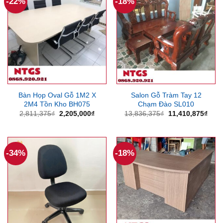
-22%
-18%
Bàn Họp Oval Gỗ 1M2 X
Salon Gỗ Tràm Tay 12
2M4 Tồn Kho BH075
Chạm Đào SL010
Giá
Giá
Giá
Giá
2,811,375
₫
2,205,000
₫
13,836,375
₫
11,410,875
₫
gốc
hiện
gốc
hiện
là:
tại
là:
tại
2,811,375₫.
là:
13,836,375₫.
là:
2,205,000₫.
11,4
-34%
-18%