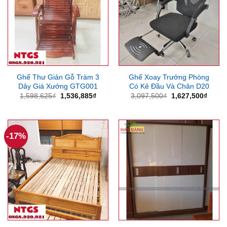
Ghế Thư Giản Gỗ Tràm 3
Ghế Xoay Trưởng Phòng
Dây Giá Xưởng GTG001
Có Kê Đầu Và Chân D20
Giá
Giá
Giá
Giá
1,598,625
₫
1,536,885
₫
3,097,500
₫
1,627,500
₫
gốc
hiện
gốc
hiện
là:
tại
là:
tại
1,598,625₫.
là:
3,097,500₫.
là:
1,536,885₫.
1,627
-17%