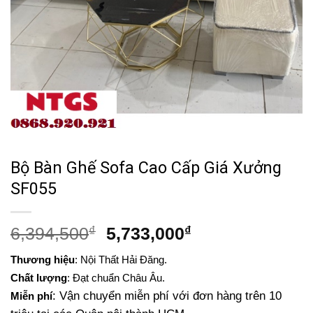
Bộ Bàn Ghế Sofa Cao Cấp Giá Xưởng
SF055
Giá
Giá
6,394,500
₫
5,733,000
₫
gốc
hiện
Thương hiệu
: Nội Thất Hải Đăng.
là:
tại
Chất lượng
: Đạt chuẩn Châu Âu.
6,394,500₫.
là:
: Vận chuyển miễn phí với đơn hàng trên 10
Miễn phí
5,733,000₫.