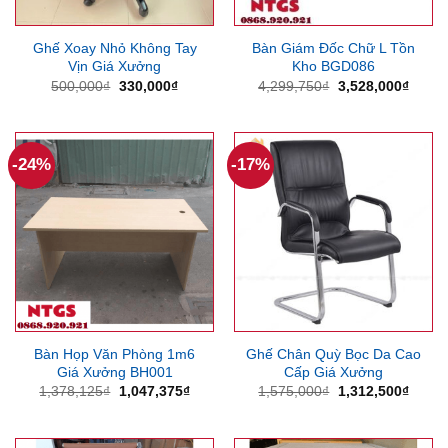
Ghế Xoay Nhỏ Không Tay
Bàn Giám Đốc Chữ L Tồn
Vịn Giá Xưởng
Kho BGD086
Giá
Giá
Giá
Giá
500,000
₫
330,000
₫
4,299,750
₫
3,528,000
₫
gốc
hiện
gốc
hiện
là:
tại
là:
tại
500,000₫.
là:
4,299,750₫.
là:
330,000₫.
3,528
-24%
-17%
Bàn Họp Văn Phòng 1m6
Ghế Chân Quỳ Bọc Da Cao
Giá Xưởng BH001
Cấp Giá Xưởng
Giá
Giá
Giá
Giá
1,378,125
₫
1,047,375
₫
1,575,000
₫
1,312,500
₫
gốc
hiện
gốc
hiện
là:
tại
là:
tại
1,378,125₫.
là:
1,575,000₫.
là:
1,047,375₫.
1,312