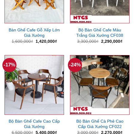
Bàn Ghế Cafe Gỗ Xếp Lớn
Bộ Bàn Ghế Cafe Màu
Giá Xưởng
Trắng Giá Xưởng CF038
Giá
Giá
Giá
Giá
1,600,000
₫
1,420,000
₫
3,300,000
₫
2,290,000
₫
gốc
hiện
gốc
hiện
là:
tại
là:
tại
1,600,000₫.
là:
3,300,000₫.
là:
1,420,000₫.
2,290
-17%
-24%
Bộ Bàn Ghế Cafe Cao Cấp
Bộ Bàn Ghế Cà Phê Cao
Giá Xưởng
Cấp Giá Xưởng CF022
Giá
Giá
Giá
Giá
6,500,000
₫
5,400,000
₫
3,000,000
₫
2,270,000
₫