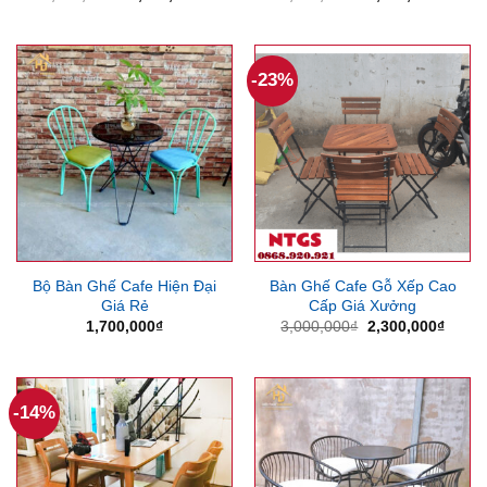
gốc
hiện
gốc
hiện
là:
tại
là:
tại
6,500,000₫.
là:
3,000,000₫.
là:
5,400,000₫.
2,270
-23%
Bộ Bàn Ghế Cafe Hiện Đại
Bàn Ghế Cafe Gỗ Xếp Cao
Giá Rẻ
Cấp Giá Xưởng
Giá
Giá
1,700,000
₫
3,000,000
₫
2,300,000
₫
gốc
hiện
là:
tại
3,000,000₫.
là:
2,300
-14%