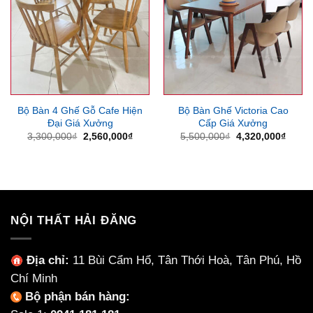
Bộ Bàn 4 Ghế Gỗ Cafe Hiện
Bộ Bàn Ghế Victoria Cao
Đại Giá Xưởng
Cấp Giá Xưởng
Giá
Giá
Giá
Giá
3,300,000
₫
2,560,000
₫
5,500,000
₫
4,320,000
₫
gốc
hiện
gốc
hiện
là:
tại
là:
tại
3,300,000₫.
là:
5,500,000₫.
là:
2,560,000₫.
4,320
NỘI THẤT HẢI ĐĂNG
Địa chỉ:
11 Bùi Cẩm Hổ, Tân Thới Hoà, Tân Phú, Hồ
Chí Minh
Bộ phận bán hàng: