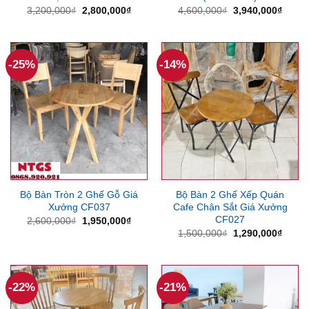
Giá
Giá
Giá
Giá
3,200,000
₫
2,800,000
₫
4,600,000
₫
3,940,000
₫
gốc
hiện
gốc
hiện
là:
tại
là:
tại
3,200,000₫.
là:
4,600,000₫.
là:
2,800,000₫.
3,940
-25%
-14%
Bộ Bàn Tròn 2 Ghế Gỗ Giá
Bộ Bàn 2 Ghế Xếp Quán
Xưởng CF037
Cafe Chân Sắt Giá Xưởng
CF027
Giá
Giá
2,600,000
₫
1,950,000
₫
gốc
hiện
Giá
Giá
1,500,000
₫
1,290,000
₫
là:
tại
gốc
hiện
2,600,000₫.
là:
là:
tại
1,950,000₫.
1,500,000₫.
là:
1,290
-22%
-21%