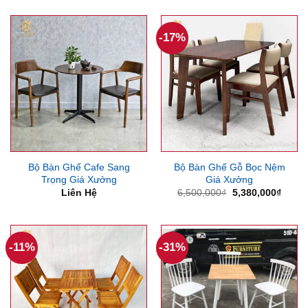
là:
tại
6,500,000₫.
là:
5,200,000₫.
-17%
Bộ Bàn Ghế Cafe Sang
Bộ Bàn Ghế Gỗ Bọc Nệm
Trọng Giá Xưởng
Giá Xưởng
Giá
Giá
Liên Hệ
6,500,000
₫
5,380,000
₫
gốc
hiện
là:
tại
6,500,000₫.
là:
5,380
-11%
-31%