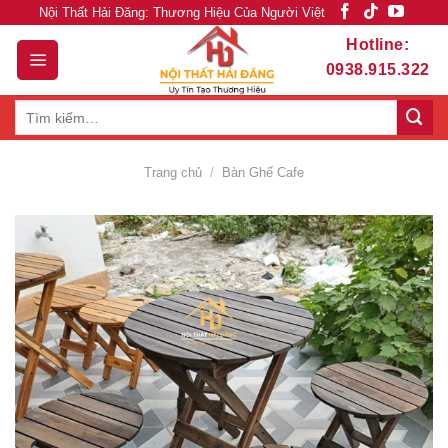
Skip
Nội Thất Hải Đăng: Thương Hiệu Của Người Việt
to
Hotline:
content
0938.915.322
Tìm
kiếm:
Trang chủ
/
Bàn Ghế Cafe