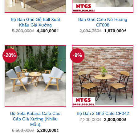
Bộ Bàn Ghế Gỗ Bull Xuất
Bàn Ghế Cafe Nữ Hoàng
Khẩu Giá Xưởng
CF008
Giá
Giá
Giá
Giá
5,200,000
₫
4,400,000
₫
2,094,750
₫
1,870,000
₫
gốc
hiện
gốc
hiện
là:
tại
là:
tại
5,200,000₫.
là:
2,094,750₫.
là:
4,400,000₫.
1,870
-20%
-9%
Bộ Sofa Katana Cafe Cao
Bộ Bàn 2 Ghế Cafe CF042
Cấp Giá Xưởng (Nhiều
Giá
Giá
2,200,000
₫
2,000,000
₫
gốc
hiện
Mẫu)
là:
tại
Giá
Giá
6,500,000
₫
5,200,000
₫
2,200,000₫.
là:
gốc
hiện
2,000