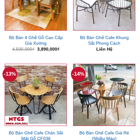
Bộ Bàn 4 Ghế Gỗ Cao Cấp
Bộ Bàn Ghế Cafe Khung
Giá Xưởng
Sắt Phong Cách
Giá
Giá
4,500,000
₫
3,890,000
₫
Liên Hệ
gốc
hiện
là:
tại
4,500,000₫.
là:
3,890,000₫.
-13%
-14%
Bộ Bàn Ghế Cafe Chân Sắt
Bộ Bàn Ghế Cafe Giá Rẻ
Mặt Gỗ CF036
(Nhiều Màu)