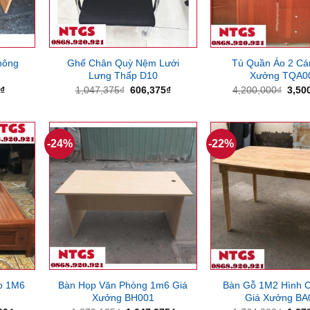
hông
Ghế Chân Quỳ Nệm Lưới
Tủ Quần Áo 2 Cá
Lưng Thấp D10
Xưởng TQA0
Giá
Giá
Giá
Giá
5
₫
1,047,375
₫
606,375
₫
4,200,000
₫
3,50
hiện
gốc
hiện
gốc
tại
là:
tại
là:
₫.
là:
1,047,375₫.
là:
4,20
496,125₫.
606,375₫.
-24%
-22%
o 1M6
Bàn Họp Văn Phòng 1m6 Giá
Bàn Gỗ 1M2 Hình 
Xưởng BH001
Giá Xưởng BA