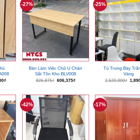
-27%
-25%
hủ
Bàn Làm Việc Chữ U Chân
Tủ Trưng Bày Trắ
A008
Sắt Tồn Kho BLV008
Vàng
Giá
Giá
Giá
Giá
00
₫
826,875
₫
606,375
₫
2,520,000
₫
1,89
hiện
gốc
hiện
gốc
tại
là:
tại
là:
00₫.
là:
826,875₫.
là:
2,52
4,000,000₫.
606,375₫.
-42%
-17%