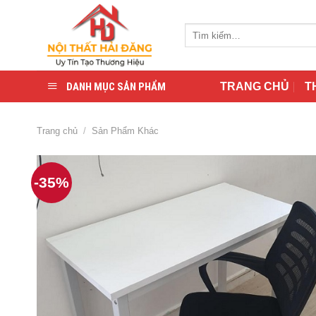
Skip
to
Tìm
content
kiếm:
DANH MỤC SẢN PHẨM
TRANG CHỦ
T
Trang chủ
/
Sản Phẩm Khác
-35%