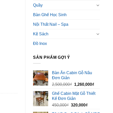
Quầy
Bàn Ghế Học Sinh
Nội Thất Nail – Spa
Kệ Sách
Đồ Inox
SẢN PHẨM GỢI Ý
Bàn Ăn Cabin Gỗ Nâu
Đơn Giản
Giá
Giá
2,500,000
₫
1,260,000
₫
gốc
hiện
Ghế Cabin Mặt Gỗ Thiết
là:
tại
Kế Đơn Giản
2,500,000₫.
là:
Giá
Giá
450,000
₫
320,000
₫
1,260,000₫
gốc
hiện