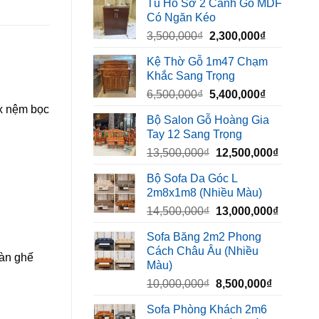
Tủ Hồ Sơ 2 Cánh Gỗ MDF
là:
tại
Có Ngăn Kéo
450,000₫.
là:
Giá
Giá
3,500,000
₫
2,300,000
₫
320,000₫.
gốc
hiện
Kệ Thờ Gỗ 1m47 Chạm
là:
tại
Khắc Sang Trọng
3,500,000₫.
là:
Giá
Giá
6,500,000
₫
5,400,000
₫
2,300,000₫
gốc
hiện
ox nệm bọc
Bộ Salon Gỗ Hoàng Gia
là:
tại
Tay 12 Sang Trọng
6,500,000₫.
là:
Giá
Giá
13,500,000
₫
12,500,000
₫
5,400,000₫
gốc
hiện
Bộ Sofa Da Góc L
là:
tại
2m8x1m8 (Nhiều Màu)
13,500,000₫.
là:
Giá
Giá
14,500,000
₫
13,000,000
₫
12,500,
gốc
hiện
Sofa Băng 2m2 Phong
là:
tại
Cách Châu Âu (Nhiều
14,500,000₫.
là:
bàn ghế
Màu)
13,000,
Giá
Giá
10,000,000
₫
8,500,000
₫
gốc
hiện
Sofa Phòng Khách 2m6
là:
tại