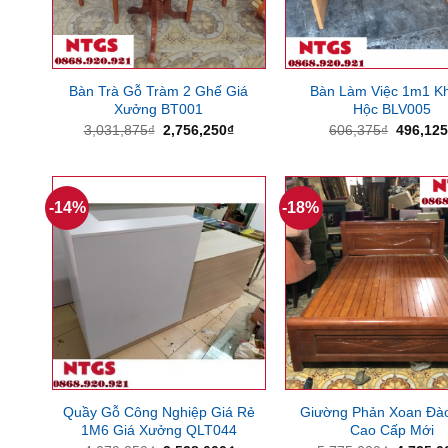
Bàn Trà Gỗ Tràm 2 Ghế Giá
Bàn Làm Việc 1m1 K
Xưởng BT001
Hộc BLV005
Giá
Giá
Giá
3,031,875
₫
2,756,250
₫
606,375
₫
496,12
gốc
hiện
gốc
là:
tại
là:
3,031,875₫.
là:
606,375
2,756,250₫.
-14%
-18%
Quầy Gỗ Công Nghiệp Giá Rẻ
Giường Phản Xoan Đà
1M6 Giá Xưởng QLT044
Cao Cấp Mới