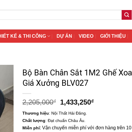
HIẾT KẾ & THI CÔNG
DỰ ÁN
VIDEO
GIỚI THIỆU
Bộ Bàn Chân Sắt 1M2 Ghế Xoa
Giá Xưởng BLV027
Giá
Giá
2,205,000
1,433,250
₫
₫
gốc
hiện
Thương hiệu
: Nội Thất Hải Đăng.
là:
tại
Chất lượng
: Đạt chuẩn Châu Âu.
2,205,000₫.
là:
: Vận chuyển miễn phí với đơn hàng trên 10 t
Miễn phí
1,433,250₫.