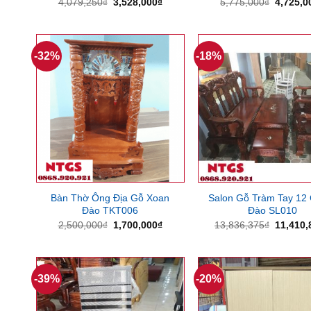
Giá
Giá
Giá
4,079,250
₫
3,528,000
₫
5,775,000
₫
4,725,0
gốc
hiện
gốc
là:
tại
là:
4,079,250₫.
là:
5,775,0
3,528,000₫.
-32%
-18%
Bàn Thờ Ông Địa Gỗ Xoan
Salon Gỗ Tràm Tay 12
Đào TKT006
Đào SL010
Giá
Giá
Giá
2,500,000
₫
1,700,000
₫
13,836,375
₫
11,410,
gốc
hiện
gốc
là:
tại
là:
2,500,000₫.
là:
13,836,
1,700,000₫.
-39%
-20%