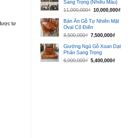
Sang Trọng (Nhiều Màu)
10,000,000₫.
là:
Giá
Giá
11,000,000
₫
10,000,000
₫
8,500,00
gốc
hiện
Bàn Ăn Gỗ Tự Nhiên Mặt
là:
tại
được tư
Oval Cổ Điển
11,000,000₫.
là:
Giá
Giá
8,500,000
₫
7,500,000
₫
10,000,
gốc
hiện
Giường Ngủ Gỗ Xoan Dạt
là:
tại
Phản Sang Trọng
8,500,000₫.
là:
Giá
Giá
6,000,000
₫
5,400,000
₫
7,500,000₫
gốc
hiện
là:
tại
6,000,000₫.
là:
5,400,000₫