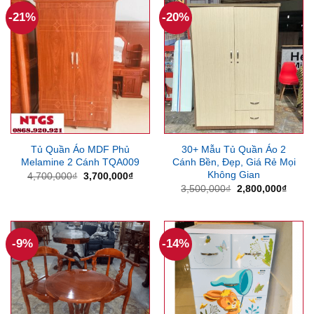
3,090,000₫.
1,312
-21%
-20%
Tủ Quần Áo MDF Phủ
30+ Mẫu Tủ Quần Áo 2
Melamine 2 Cánh TQA009
Cánh Bền, Đẹp, Giá Rẻ Mọi
Không Gian
Giá
Giá
4,700,000
₫
3,700,000
₫
gốc
hiện
Giá
Giá
3,500,000
₫
2,800,000
₫
là:
tại
gốc
hiện
4,700,000₫.
là:
là:
tại
3,700,000₫.
3,500,000₫.
là:
2,800
-9%
-14%