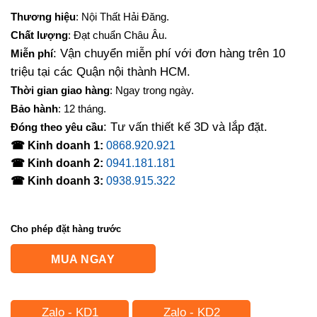
gốc
hiện
Thương hiệu
: Nội Thất Hải Đăng.
là:
tại
Chất lượng
: Đạt chuẩn Châu Âu.
4,725,000₫.
là:
: Vận chuyển miễn phí với đơn hàng trên 10
Miễn phí
3,780,000₫.
triệu tại các Quận nội thành HCM.
Thời gian giao hàng
: Ngay trong ngày.
Bảo hành
: 12 tháng.
: Tư vấn thiết kế 3D và lắp đặt.
Đóng theo yêu cầu
☎ Kinh doanh 1:
0868.920.921
☎ Kinh doanh 2:
0941.181.181
☎ Kinh doanh 3:
0938.915.322
Cho phép đặt hàng trước
MUA NGAY
Zalo - KD1
Zalo - KD2