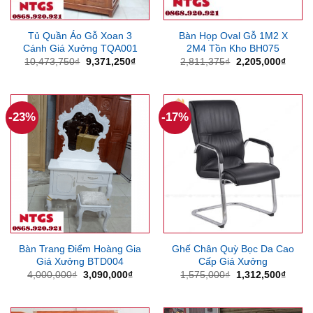
Tủ Quần Áo Gỗ Xoan 3
Bàn Họp Oval Gỗ 1M2 X
Cánh Giá Xưởng TQA001
2M4 Tồn Kho BH075
Giá
Giá
Giá
Giá
10,473,750
₫
9,371,250
₫
2,811,375
₫
2,205,000
₫
gốc
hiện
gốc
hiện
là:
tại
là:
tại
10,473,750₫.
là:
2,811,375₫.
là:
9,371,250₫.
2,205
-23%
-17%
Bàn Trang Điểm Hoàng Gia
Ghế Chân Quỳ Bọc Da Cao
Giá Xưởng BTD004
Cấp Giá Xưởng
Giá
Giá
Giá
Giá
4,000,000
₫
3,090,000
₫
1,575,000
₫
1,312,500
₫
gốc
hiện
gốc
hiện
là:
tại
là:
tại
4,000,000₫.
là:
1,575,000₫.
là: