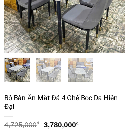
Bộ Bàn Ăn Mặt Đá 4 Ghế Bọc Da Hiện
Đại
Giá
Giá
4,725,000
₫
3,780,000
₫