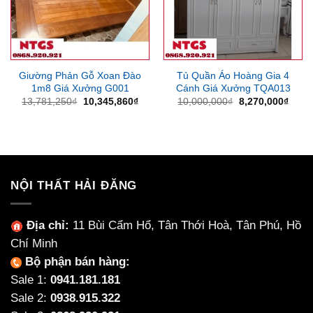
Giường Phản Gỗ Xoan Đào
Tủ Quần Áo Hoàng Gia 4
1m8 Giá Xưởng G001
Cánh Giá Xưởng TQA013
Giá
Giá
Giá
Giá
13,781,250
₫
10,345,860
₫
10,000,000
₫
8,270,000
₫
gốc
hiện
gốc
hiện
là:
tại
là:
tại
13,781,250₫.
là:
10,000,000₫.
là:
10,345,860₫.
8,270
NỘI THẤT HẢI ĐĂNG
Địa chỉ:
11 Bùi Cẩm Hổ, Tân Thới Hoà, Tân Phú, Hồ
Chí Minh
Bộ phận bán hàng:
Sale 1:
0941.181.181
Sale 2:
0938.915.322