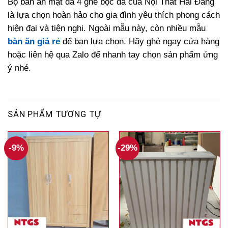
Bộ bàn ăn mặt đá 4 ghế bọc da của Nội Thất Hải Đăng
là lựa chọn hoàn hảo cho gia đình yêu thích phong cách
hiện đại và tiện nghi. Ngoài mẫu này, còn nhiều mẫu
bàn ăn giá rẻ
để bạn lựa chọn. Hãy ghé ngay cửa hàng
hoặc liên hệ qua Zalo để nhanh tay chọn sản phẩm ứng
ý nhé.
SẢN PHẨM TƯƠNG TỰ
-9%
-29%