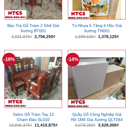
Bàn Trà Gỗ Tràm 2 Ghế Giá
Tủ Nhựa 5 Tầng 6 Hộc Giá
Xưởng BT001
Xưởng TN001
Giá
Giá
Giá
Giá
3,031,875
₫
2,756,250
₫
1,598,625
₫
1,378,125
₫
gốc
hiện
gốc
hiện
là:
tại
là:
tại
3,031,875₫.
là:
1,598,625₫.
là:
2,756,250₫.
1,378
-18%
-14%
Salon Gỗ Tràm Tay 12
Quầy Gỗ Công Nghiệp Giá
Chạm Đào SL010
Rẻ 1M6 Giá Xưởng QLT044
Giá
Giá
Giá
Giá
13,836,375
₫
11,410,875
₫
4,079,250
₫
3,528,000
₫
gốc
hiện
gốc
hiện