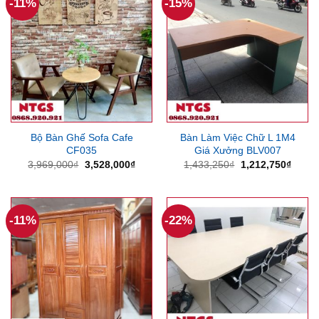
-11%
-15%
Bộ Bàn Ghế Sofa Cafe
Bàn Làm Việc Chữ L 1M4
CF035
Giá Xưởng BLV007
Giá
Giá
Giá
Giá
3,969,000
₫
3,528,000
₫
1,433,250
₫
1,212,750
₫
gốc
hiện
gốc
hiện
là:
tại
là:
tại
3,969,000₫.
là:
1,433,250₫.
là:
3,528,000₫.
1,212
-11%
-22%