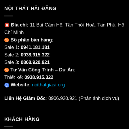
NỘI THẤT HẢI ĐĂNG
Địa chỉ:
11 Bùi Cẩm Hổ, Tân Thới Hoà, Tân Phú, Hồ
Chí Minh
Bộ phận bán hàng:
Sale 1:
0941.181.181
Sale 2:
0938.915.322
Sale 3:
0868.920.921
Tư Vấn Công Trình – Dự Án:
Thiết kế:
0938.915.322
Website
:
noithatgiasi.org
Liên Hệ Giám Đốc
:
0906.920.921
(Phản ánh dịch vụ)
KHÁCH HÀNG