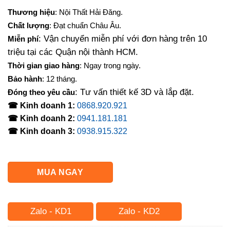
gốc
hiện
Thương hiệu
: Nội Thất Hải Đăng.
là:
tại
Chất lượng
: Đạt chuẩn Châu Âu.
7,875,000₫.
là:
: Vận chuyển miễn phí với đơn hàng trên 10
Miễn phí
7,560,000₫.
triệu tại các Quận nội thành HCM.
Thời gian giao hàng
: Ngay trong ngày.
Bảo hành
: 12 tháng.
: Tư vấn thiết kế 3D và lắp đặt.
Đóng theo yêu cầu
☎ Kinh doanh 1:
0868.920.921
☎ Kinh doanh 2:
0941.181.181
☎ Kinh doanh 3:
0938.915.322
MUA NGAY
Zalo - KD1
Zalo - KD2