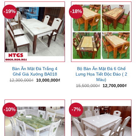
7,850
-19%
-18%
Bàn Ăn Mặt Đá Trắng 4
Bộ Bàn Ăn Mặt Đá 6 Ghế
Ghế Giá Xưởng BA018
Lưng Họa Tiết Độc Đáo ( 2
Màu)
Giá
Giá
12,300,000
₫
10,000,000
₫
gốc
hiện
Giá
Giá
15,500,000
₫
12,700,000
₫
là:
tại
gốc
hiện
12,300,000₫.
là:
là:
tại
10,000,000₫.
15,500,000₫.
là:
12,7
-10%
-7%