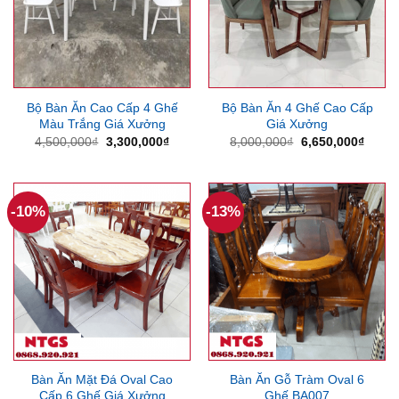
Bộ Bàn Ăn Cao Cấp 4 Ghế
Bộ Bàn Ăn 4 Ghế Cao Cấp
Màu Trắng Giá Xưởng
Giá Xưởng
Giá
Giá
Giá
Giá
4,500,000
₫
3,300,000
₫
8,000,000
₫
6,650,000
₫
gốc
hiện
gốc
hiện
là:
tại
là:
tại
4,500,000₫.
là:
8,000,000₫.
là:
3,300,000₫.
6,650
-10%
-13%
Bàn Ăn Mặt Đá Oval Cao
Bàn Ăn Gỗ Tràm Oval 6
Cấp 6 Ghế Giá Xưởng
Ghế BA007