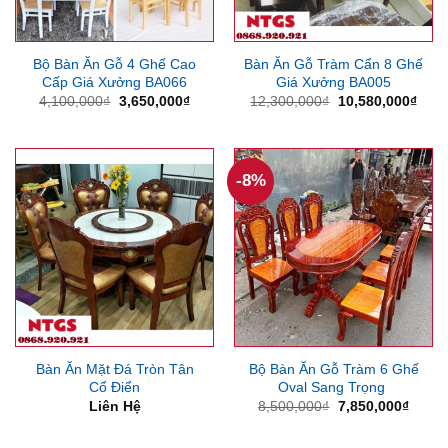
Bộ Bàn Ăn Gỗ 4 Ghế Cao
Bàn Ăn Gỗ Tràm Cẩn 8 Ghế
Cấp Giá Xưởng BA066
Giá Xưởng BA005
Giá
Giá
Giá
Giá
4,100,000
₫
3,650,000
₫
12,300,000
₫
10,580,000
₫
gốc
hiện
gốc
hiện
là:
tại
là:
tại
4,100,000₫.
là:
12,300,000₫.
là:
3,650,000₫.
10,5
-8%
Bàn Ăn Mặt Đá Tròn Tân
Bộ Bàn Ăn Gỗ Tràm 6 Ghế
Cổ Điển
Oval Sang Trọng
Giá
Giá
Liên Hệ
8,500,000
₫
7,850,000
₫
gốc
hiện
là:
tại
8,500,000₫.
là: