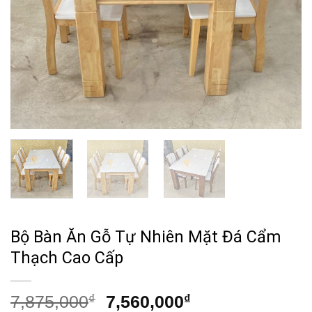
Bộ Bàn Ăn Gỗ Tự Nhiên Mặt Đá Cẩm
Thạch Cao Cấp
Giá
Giá
7,875,000
₫
7,560,000
₫