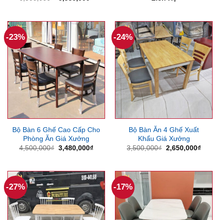
gốc
hiện
là:
tại
6,500,000₫.
là:
5,380,000₫.
-23%
-24%
Bộ Bàn 6 Ghế Cao Cấp Cho
Bộ Bàn Ăn 4 Ghế Xuất
Phòng Ăn Giá Xưởng
Khẩu Giá Xưởng
Giá
Giá
Giá
Giá
4,500,000
₫
3,480,000
₫
3,500,000
₫
2,650,000
₫
gốc
hiện
gốc
hiện
là:
tại
là:
tại
4,500,000₫.
là:
3,500,000₫.
là:
3,480,000₫.
2,650
-27%
-17%