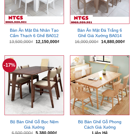
Bàn Ăn Mặt Đá Nhân Tạo
Bàn Ăn Mặt Đá Trắng 6
Cẩm Thạch 6 Ghế BA012
Ghế Giá Xưởng BA014
Giá
Giá
Giá
Giá
13,500,000
₫
12,150,000
₫
16,000,000
₫
14,880,000
₫
gốc
hiện
gốc
hiện
là:
tại
là:
tại
13,500,000₫.
là:
16,000,000₫.
là:
12,150,000₫.
14,8
-17%
Bộ Bàn Ghế Gỗ Bọc Nệm
Bộ Bàn Ghế Gỗ Phong
Giá Xưởng
Cách Giá Xưởng
Giá
Giá
6,500,000
₫
5,380,000
₫
Liên Hệ