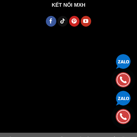
KẾT NỐI MXH