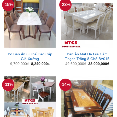
-15%
-23%
Bộ Bàn Ăn 6 Ghế Cao Cấp
Bàn Ăn Mặt Đá Giả Cẩm
Giá Xưởng
Thạch Trắng 8 Ghế BA015
Giá
Giá
Giá
Giá
9,700,000
₫
8,240,000
₫
49,600,000
₫
38,000,000
₫
gốc
hiện
gốc
hiện
là:
tại
là:
tại
9,700,000₫.
là:
49,600,000₫.
là:
8,240,000₫.
38,0
-11%
-14%