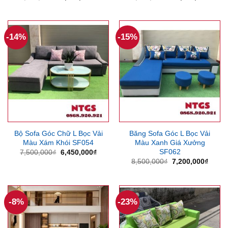
gốc
hiện
gốc
hiện
là:
tại
là:
tại
4,630,000₫.
là:
13,500,000₫.
là:
4,000,000₫.
12,2
-14%
-15%
Bộ Sofa Góc Chữ L Bọc Vải
Băng Sofa Góc L Bọc Vải
Màu Xám Khói SF054
Màu Xanh Giá Xưởng
SF062
Giá
Giá
7,500,000
₫
6,450,000
₫
gốc
hiện
Giá
Giá
8,500,000
₫
7,200,000
₫
là:
tại
gốc
hiện
7,500,000₫.
là:
là:
tại
6,450,000₫.
8,500,000₫.
là:
7,200
-8%
-23%