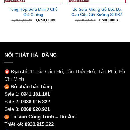
Tổng Hợp Sofa Mini 3 Chỗ
Bộ Sofa Khung Gỗ Bọc Da
Giá Xưởng
Cao Cấp Giá Xưởng SF087
Giá
Giá
Giá
Giá
4,700,000
₫
3,650,000
₫
9,000,000
₫
7,500,000
₫
gốc
hiện
gốc
hiện
là:
tại
là:
tại
4,700,000₫.
là:
9,000,000₫.
là:
3,650,000₫.
7,500
NỘI THẤT HẢI ĐĂNG
Địa chỉ:
11 Bùi Cẩm Hổ, Tân Thới Hoà, Tân Phú, Hồ
Chí Minh
Bộ phận bán hàng:
Sale 1:
0941.181.181
Sale 2:
0938.915.322
Sale 3:
0868.920.921
Tư Vấn Công Trình – Dự Án:
Thiết kế:
0938.915.322