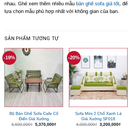
nhau. Ghé xem thêm nhiều mẫu
bàn ghế sofa giá tốt
, để
lựa chọn mẫu phù hợp nhất với không gian của bạn.
SẢN PHẨM TƯƠNG TỰ
-19%
-20%
Bộ Bàn Ghế Sofa Cafe Cổ
Sofa Mini 2 Chổ Xanh Lá
Điển Giá Xưởng
Giá Xưởng SF018
Giá
Giá
Giá
Giá
6,600,000
₫
5,370,000
₫
4,000,000
₫
3,200,000
₫
gốc
hiện
gốc
hiện