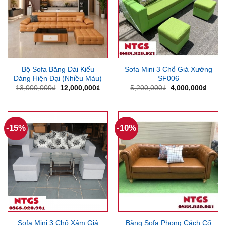
Bộ Sofa Băng Dài Kiểu
Sofa Mini 3 Chổ Giá Xưởng
Dáng Hiện Đại (Nhiều Màu)
SF006
Giá
Giá
Giá
Giá
13,000,000
₫
12,000,000
₫
5,200,000
₫
4,000,000
₫
gốc
hiện
gốc
hiện
là:
tại
là:
tại
13,000,000₫.
là:
5,200,000₫.
là:
12,000,000₫.
4,000
-15%
-10%
Sofa Mini 3 Chổ Xám Giá
Băng Sofa Phong Cách Cổ