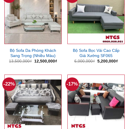
Bộ Sofa Da Phòng Khách
Bộ Sofa Bọc Vải Cao Cấp
Sang Trọng (Nhiều Màu)
Giá Xưởng SF065
Giá
Giá
Giá
Giá
13,500,000
₫
12,500,000
₫
6,000,000
₫
5,200,000
₫
gốc
hiện
gốc
hiện
là:
tại
là:
tại
13,500,000₫.
là:
6,000,000₫.
là:
12,500,000₫.
5,200
-22%
-17%