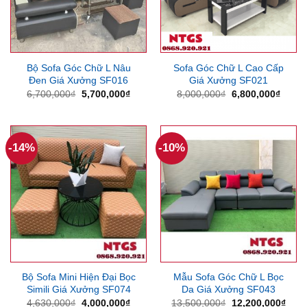
Bộ Sofa Góc Chữ L Nâu
Sofa Góc Chữ L Cao Cấp
Đen Giá Xưởng SF016
Giá Xưởng SF021
Giá
Giá
Giá
Giá
6,700,000
₫
5,700,000
₫
8,000,000
₫
6,800,000
₫
gốc
hiện
gốc
hiện
là:
tại
là:
tại
6,700,000₫.
là:
8,000,000₫.
là:
5,700,000₫.
6,800
-14%
-10%
Bộ Sofa Mini Hiện Đại Bọc
Mẫu Sofa Góc Chữ L Bọc
Simili Giá Xưởng SF074
Da Giá Xưởng SF043
Giá
Giá
Giá
Giá
4,630,000
₫
4,000,000
₫
13,500,000
₫
12,200,000
₫