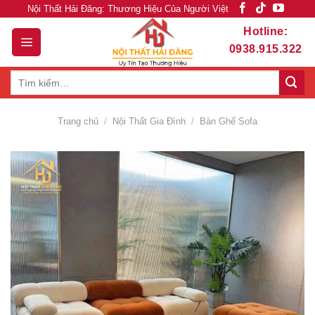
Skip
Nội Thất Hải Đăng: Thương Hiệu Của Người Việt
to
Hotline:
content
0938.915.322
Tìm
kiếm:
Trang chủ
/
Nội Thất Gia Đình
/
Bàn Ghế Sofa