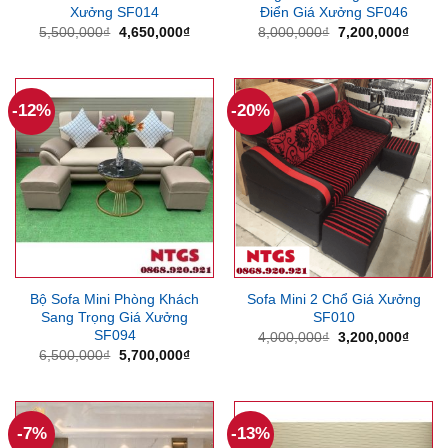
Xưởng SF014
Điển Giá Xưởng SF046
Giá
Giá
Giá
Giá
5,500,000
₫
4,650,000
₫
8,000,000
₫
7,200,000
₫
gốc
hiện
gốc
hiện
là:
tại
là:
tại
5,500,000₫.
là:
8,000,000₫.
là:
4,650,000₫.
7,200
-12%
-20%
Bộ Sofa Mini Phòng Khách
Sofa Mini 2 Chổ Giá Xưởng
Sang Trọng Giá Xưởng
SF010
SF094
Giá
Giá
4,000,000
₫
3,200,000
₫
gốc
hiện
Giá
Giá
6,500,000
₫
5,700,000
₫
là:
tại
gốc
hiện
4,000,000₫.
là:
là:
tại
3,200
6,500,000₫.
là:
5,700,000₫.
-7%
-13%