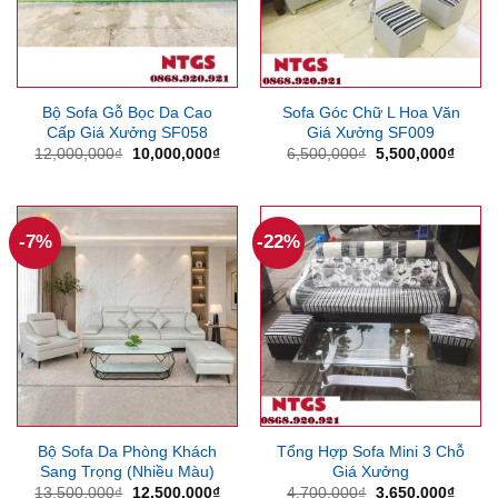
Bộ Sofa Gỗ Bọc Da Cao
Sofa Góc Chữ L Hoa Văn
Cấp Giá Xưởng SF058
Giá Xưởng SF009
Giá
Giá
Giá
Giá
12,000,000
₫
10,000,000
₫
6,500,000
₫
5,500,000
₫
gốc
hiện
gốc
hiện
là:
tại
là:
tại
12,000,000₫.
là:
6,500,000₫.
là:
10,000,000₫.
5,500
-7%
-22%
Bộ Sofa Da Phòng Khách
Tổng Hợp Sofa Mini 3 Chỗ
Sang Trọng (Nhiều Màu)
Giá Xưởng
Giá
Giá
Giá
Giá
13,500,000
₫
12,500,000
₫
4,700,000
₫
3,650,000
₫