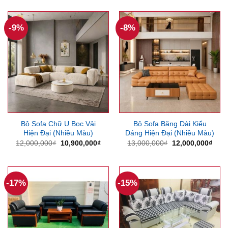
là:
tại
8,000,000₫.
là:
6,800,000₫.
-9%
-8%
Bộ Sofa Chữ U Bọc Vải
Bộ Sofa Băng Dài Kiểu
Hiện Đại (Nhiều Màu)
Dáng Hiện Đại (Nhiều Màu)
Giá
Giá
Giá
Giá
12,000,000
₫
10,900,000
₫
13,000,000
₫
12,000,000
₫
gốc
hiện
gốc
hiện
là:
tại
là:
tại
12,000,000₫.
là:
13,000,000₫.
là:
10,900,000₫.
12,0
-17%
-15%