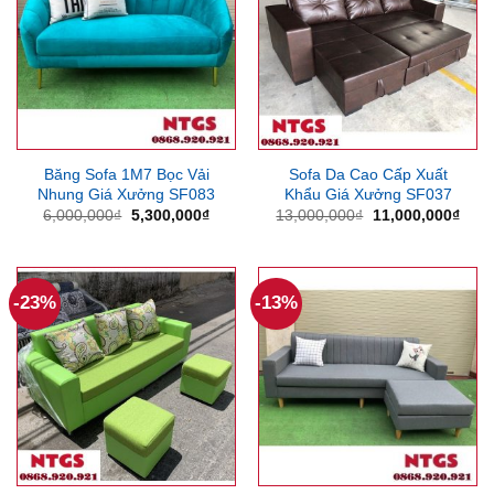
Băng Sofa 1M7 Bọc Vải
Sofa Da Cao Cấp Xuất
Nhung Giá Xưởng SF083
Khẩu Giá Xưởng SF037
Giá
Giá
Giá
Giá
6,000,000
₫
5,300,000
₫
13,000,000
₫
11,000,000
₫
gốc
hiện
gốc
hiện
là:
tại
là:
tại
6,000,000₫.
là:
13,000,000₫.
là:
5,300,000₫.
11,0
-23%
-13%