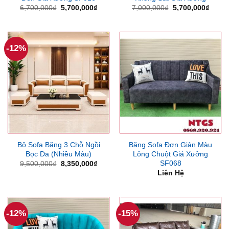
Giá
Giá
Giá
Giá
6,700,000
₫
5,700,000
₫
7,000,000
₫
5,700,000
₫
gốc
hiện
gốc
hiện
là:
tại
là:
tại
6,700,000₫.
là:
7,000,000₫.
là:
5,700,000₫.
5,700
-12%
Bộ Sofa Băng 3 Chỗ Ngồi
Băng Sofa Đơn Giản Màu
Bọc Da (Nhiều Màu)
Lông Chuột Giá Xưởng
SF068
Giá
Giá
9,500,000
₫
8,350,000
₫
gốc
hiện
Liên Hệ
là:
tại
9,500,000₫.
là:
8,350,000₫.
-12%
-15%