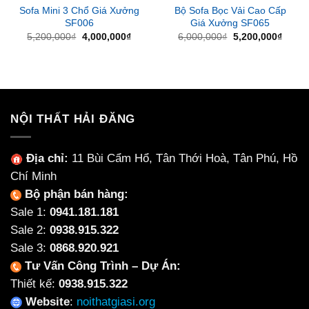
Sofa Mini 3 Chổ Giá Xưởng
Bộ Sofa Bọc Vải Cao Cấp
SF006
Giá Xưởng SF065
Giá
Giá
Giá
Giá
5,200,000
₫
4,000,000
₫
6,000,000
₫
5,200,000
₫
gốc
hiện
gốc
hiện
là:
tại
là:
tại
5,200,000₫.
là:
6,000,000₫.
là:
4,000,000₫.
5,200
NỘI THẤT HẢI ĐĂNG
Địa chỉ:
11 Bùi Cẩm Hổ, Tân Thới Hoà, Tân Phú, Hồ
Chí Minh
Bộ phận bán hàng:
Sale 1:
0941.181.181
Sale 2:
0938.915.322
Sale 3:
0868.920.921
Tư Vấn Công Trình – Dự Án:
Thiết kế:
0938.915.322
Website
:
noithatgiasi.org