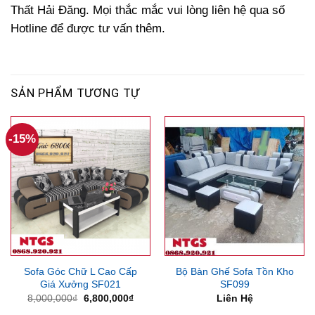
Thất Hải Đăng. Mọi thắc mắc vui lòng liên hệ qua số
Hotline để được tư vấn thêm.
SẢN PHẨM TƯƠNG TỰ
-15%
Sofa Góc Chữ L Cao Cấp
Bộ Bàn Ghế Sofa Tồn Kho
Giá Xưởng SF021
SF099
Giá
Giá
8,000,000
₫
6,800,000
₫
Liên Hệ
gốc
hiện