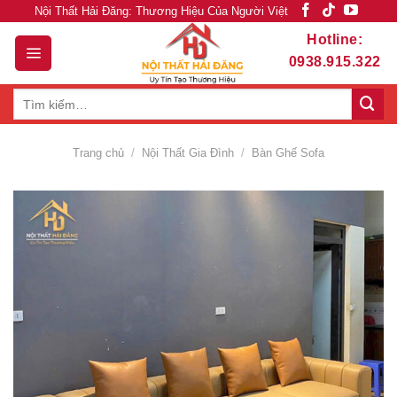
Skip
Nội Thất Hải Đăng: Thương Hiệu Của Người Việt
to
Hotline:
content
0938.915.322
Tìm
kiếm:
Trang chủ
/
Nội Thất Gia Đình
/
Bàn Ghế Sofa