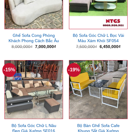
Ghế Sofa Cong Phòng
Bộ Sofa Góc Chữ L Bọc Vải
Khách Phong Cách Bắc Âu
Màu Xám Khói SF054
Giá
Giá
Giá
Giá
8,000,000
₫
7,000,000
₫
7,500,000
₫
6,450,000
₫
gốc
hiện
gốc
hiện
là:
tại
là:
tại
8,000,000₫.
là:
7,500,000₫.
là:
7,000,000₫.
6,450
-15%
-19%
Bộ Sofa Góc Chữ L Nâu
Bộ Bàn Ghế Sofa Cafe
Đen Giá Xưởng SF016
Khung Sắt Giá Xưởng