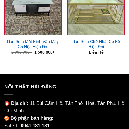
Bàn Sofa Mặt Kính Vân Mây
Bàn Sofa Chữ Nhật Có Kệ
Có Hộc Hiện Đại
Hiện Đại
Giá
Giá
2,000,000
₫
1,500,000
₫
Liên Hệ
gốc
hiện
là:
tại
2,000,000₫.
là:
1,500,000₫.
NỘI THẤT HẢI ĐĂNG
Địa chỉ:
11 Bùi Cẩm Hổ, Tân Thới Hoà, Tân Phú, Hồ
Chí Minh
Bộ phận bán hàng:
Sale 1:
0941.181.181