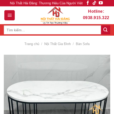
Skip
Nội Thất Hải Đăng: Thương Hiệu Của Người Việt
to
Hotline:
content
0938.915.322
Tìm
kiếm:
Trang chủ
/
Nội Thất Gia Đình
/
Bàn Sofa