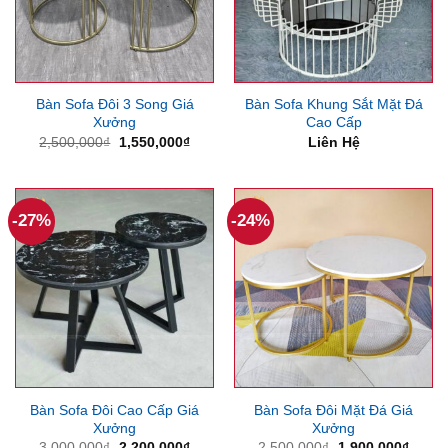
Bàn Sofa Đôi 3 Song Giá
Bàn Sofa Khung Sắt Mặt Đá
Xưởng
Cao Cấp
Giá
Giá
2,500,000
₫
1,550,000
₫
Liên Hệ
gốc
hiện
là:
tại
2,500,000₫.
là:
1,550,000₫.
-27%
-24%
Bàn Sofa Đôi Cao Cấp Giá
Bàn Sofa Đôi Mặt Đá Giá
Xưởng
Xưởng
Giá
Giá
Giá
Giá
3,000,000
₫
2,200,000
₫
2,500,000
₫
1,900,000
₫