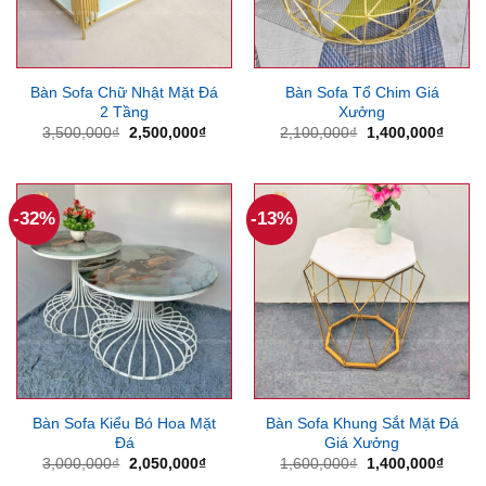
Bàn Sofa Chữ Nhật Mặt Đá
Bàn Sofa Tổ Chim Giá
2 Tầng
Xưởng
Giá
Giá
Giá
Giá
3,500,000
₫
2,500,000
₫
2,100,000
₫
1,400,000
₫
gốc
hiện
gốc
hiện
là:
tại
là:
tại
3,500,000₫.
là:
2,100,000₫.
là:
2,500,000₫.
1,400
-32%
-13%
Bàn Sofa Kiểu Bó Hoa Mặt
Bàn Sofa Khung Sắt Mặt Đá
Đá
Giá Xưởng
Giá
Giá
Giá
Giá
3,000,000
₫
2,050,000
₫
1,600,000
₫
1,400,000
₫
gốc
hiện
gốc
hiện