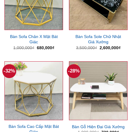
Bàn Sofa Chân X Mặt Bát
Bàn Sofa Sole Chữ Nhật
Giác
Giá Xưởng
Giá
Giá
Giá
Giá
1,000,000
₫
680,000
₫
3,500,000
₫
2,600,000
₫
gốc
hiện
gốc
hiện
là:
tại
là:
tại
1,000,000₫.
là:
3,500,000₫.
là:
680,000₫.
2,600
-32%
-28%
Bàn Sofa Cao Cấp Mặt Bát
Bàn Gỗ Hiện Đại Giá Xưởng
Giác