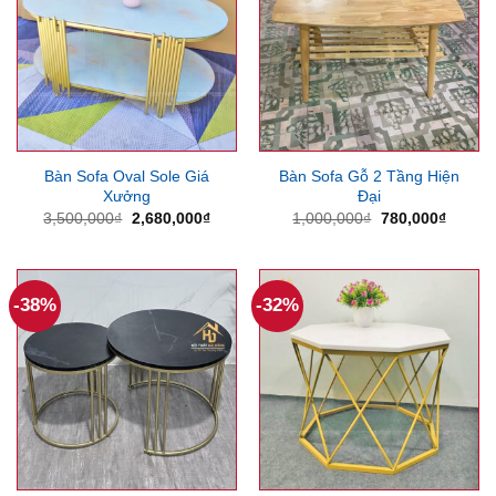
Bàn Sofa Oval Sole Giá
Bàn Sofa Gỗ 2 Tầng Hiện
Xưởng
Đại
Giá
Giá
Giá
Giá
3,500,000
₫
2,680,000
₫
1,000,000
₫
780,000
₫
gốc
hiện
gốc
hiện
là:
tại
là:
tại
3,500,000₫.
là:
1,000,000₫.
là:
2,680,000₫.
780,00
-38%
-32%