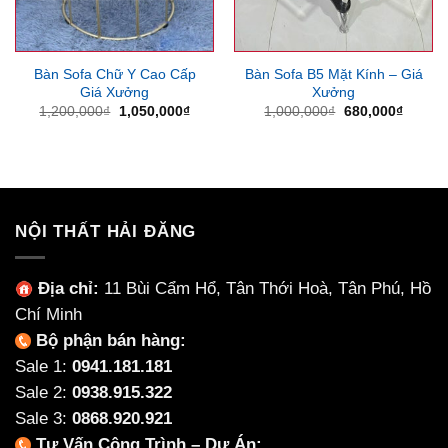
Bàn Sofa Chữ Y Cao Cấp
Bàn Sofa B5 Mặt Kính – Giá
Giá Xưởng
Xưởng
Giá
Giá
Giá
Giá
1,200,000
₫
1,050,000
₫
1,000,000
₫
680,000
₫
gốc
hiện
gốc
hiện
là:
tại
là:
tại
1,200,000₫.
là:
1,000,000₫.
là:
1,050,000₫.
680,00
NỘI THẤT HẢI ĐĂNG
Địa chỉ:
11 Bùi Cẩm Hổ, Tân Thới Hoà, Tân Phú, Hồ
Chí Minh
Bộ phận bán hàng:
Sale 1:
0941.181.181
Sale 2:
0938.915.322
Sale 3:
0868.920.921
Tư Vấn Công Trình – Dự Án: