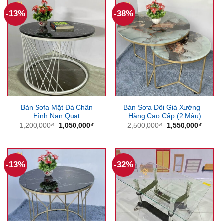
1,300,000₫.
-13%
-38%
Bàn Sofa Mặt Đá Chân
Bàn Sofa Đôi Giá Xưởng –
Hình Nan Quạt
Hàng Cao Cấp (2 Màu)
Giá
Giá
Giá
Giá
1,200,000
₫
1,050,000
₫
2,500,000
₫
1,550,000
₫
gốc
hiện
gốc
hiện
là:
tại
là:
tại
1,200,000₫.
là:
2,500,000₫.
là:
1,050,000₫.
1,550
-13%
-32%