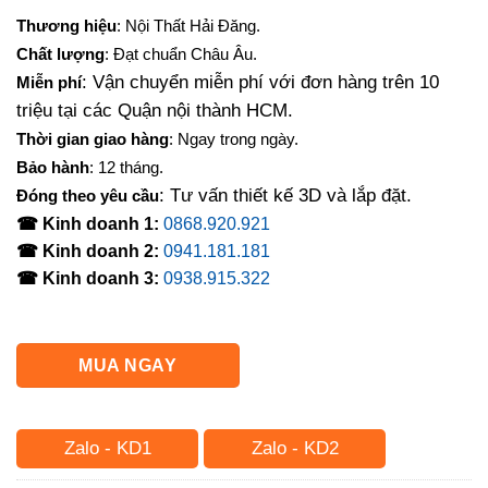
gốc
hiện
Thương hiệu
: Nội Thất Hải Đăng.
là:
tại
Chất lượng
: Đạt chuẩn Châu Âu.
1,100,000₫.
là:
: Vận chuyển miễn phí với đơn hàng trên 10
Miễn phí
830,000₫.
triệu tại các Quận nội thành HCM.
Thời gian giao hàng
: Ngay trong ngày.
Bảo hành
: 12 tháng.
: Tư vấn thiết kế 3D và lắp đặt.
Đóng theo yêu cầu
☎ Kinh doanh 1:
0868.920.921
☎ Kinh doanh 2:
0941.181.181
☎ Kinh doanh 3:
0938.915.322
MUA NGAY
Zalo - KD1
Zalo - KD2