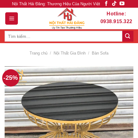
Skip
Nội Thất Hải Đăng: Thương Hiệu Của Người Việt
to
Hotline:
content
0938.915.322
Tìm
kiếm:
Trang chủ
/
Nội Thất Gia Đình
/
Bàn Sofa
-25%