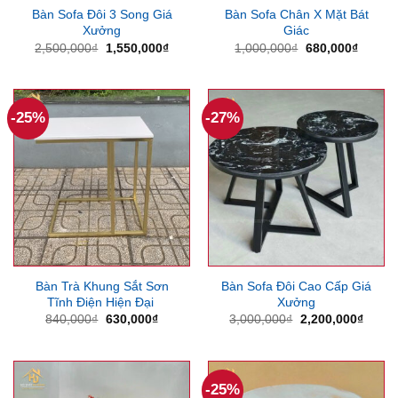
Bàn Sofa Đôi 3 Song Giá
Bàn Sofa Chân X Mặt Bát
Xưởng
Giác
Giá
Giá
Giá
Giá
2,500,000
₫
1,550,000
₫
1,000,000
₫
680,000
₫
gốc
hiện
gốc
hiện
là:
tại
là:
tại
2,500,000₫.
là:
1,000,000₫.
là:
1,550,000₫.
680,00
-25%
-27%
Bàn Trà Khung Sắt Sơn
Bàn Sofa Đôi Cao Cấp Giá
Tĩnh Điện Hiện Đại
Xưởng
Giá
Giá
Giá
Giá
840,000
₫
630,000
₫
3,000,000
₫
2,200,000
₫
gốc
hiện
gốc
hiện
là:
tại
là:
tại
840,000₫.
là:
3,000,000₫.
là:
630,000₫.
2,200
-25%