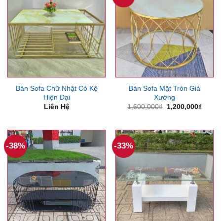
Bàn Sofa Chữ Nhật Có Kệ
Bàn Sofa Mặt Tròn Giá
Hiện Đại
Xưởng
Giá
Giá
Liên Hệ
1,600,000
₫
1,200,000
₫
gốc
hiện
là:
tại
1,600,000₫.
là:
1,200
-38%
-33%