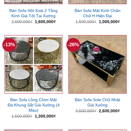
Bàn Sofa Hột Xoài 2 Tầng
Bàn Sofa Mặt Kính Chân
Kính Giá Tốt Tại Xưởng
Chữ H Hiện Đại
Giá
Giá
Giá
Giá
2,600,000
₫
1,600,000
₫
1,500,000
₫
1,000,000
₫
gốc
hiện
gốc
hiện
là:
tại
là:
tại
2,600,000₫.
là:
1,500,000₫.
là:
1,600,000₫.
1,000
-13%
-26%
Bàn Sofa Lồng Chim Mặt
Bàn Sofa Sole Chữ Nhật
Đá Khung Sắt Giá Xưởng (4
Giá Xưởng
Màu)
Giá
Giá
3,500,000
₫
2,600,000
₫
gốc
hiện
Giá
Giá
1,500,000
₫
1,300,000
₫
là:
tại
gốc
hiện
3,500,000₫.
là:
là:
tại
2,600
1,500,000₫.
là: