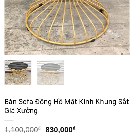
Bàn Sofa Đồng Hồ Mặt Kính Khung Sắt
Giá Xưởng
Giá
Giá
1,100,000
₫
830,000
₫