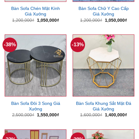
Bàn Sofa Chén Mặt Kính
Bàn Sofa Chữ Y Cao Cấp
Giá Xưởng
Giá Xưởng
Giá
Giá
Giá
Giá
1,200,000
₫
1,050,000
₫
1,200,000
₫
1,050,000
₫
gốc
hiện
gốc
hiện
là:
tại
là:
tại
1,200,000₫.
là:
1,200,000₫.
là:
1,050,000₫.
1,050
-38%
-13%
Bàn Sofa Đôi 3 Song Giá
Bàn Sofa Khung Sắt Mặt Đá
Xưởng
Giá Xưởng
Giá
Giá
Giá
Giá
2,500,000
₫
1,550,000
₫
1,600,000
₫
1,400,000
₫
gốc
hiện
gốc
hiện
là:
tại
là:
tại
2,500,000₫.
là:
1,600,000₫.
là:
1,550,000₫.
1,400