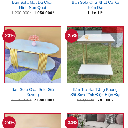
Bàn Sofa Mặt Đá Chân
Bàn Sofa Chữ Nhật Có Kệ
Hình Nan Quạt
Hiện Đại
Giá
Giá
1,200,000
₫
1,050,000
₫
Liên Hệ
gốc
hiện
là:
tại
1,200,000₫.
là:
1,050,000₫.
-23%
-25%
Bàn Sofa Oval Sole Giá
Bàn Trà Hai Tầng Khung
Xưởng
Sắt Sơn Tĩnh Điện Hiện Đại
Giá
Giá
Giá
Giá
3,500,000
₫
2,680,000
₫
840,000
₫
630,000
₫
gốc
hiện
gốc
hiện
là:
tại
là:
tại
3,500,000₫.
là:
840,000₫.
là:
2,680,000₫.
630,000
-24%
-34%