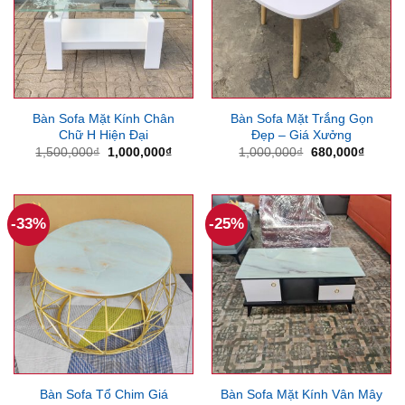
Bàn Sofa Mặt Kính Chân
Bàn Sofa Mặt Trắng Gọn
Chữ H Hiện Đại
Đẹp – Giá Xưởng
Giá
Giá
Giá
Giá
1,500,000
₫
1,000,000
₫
1,000,000
₫
680,000
₫
gốc
hiện
gốc
hiện
là:
tại
là:
tại
1,500,000₫.
là:
1,000,000₫.
là:
1,000,000₫.
680,00
-33%
-25%
Bàn Sofa Tổ Chim Giá
Bàn Sofa Mặt Kính Vân Mây