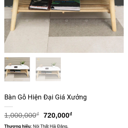
Bàn Gỗ Hiện Đại Giá Xưởng
Giá
Giá
1,000,000
₫
720,000
₫
gốc
hiện
Thương hiệu
: Nội Thất Hải Đăng.