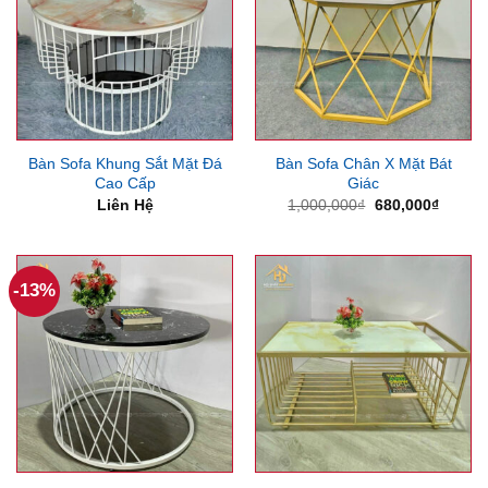
Bàn Sofa Khung Sắt Mặt Đá
Bàn Sofa Chân X Mặt Bát
Cao Cấp
Giác
Giá
Giá
Liên Hệ
1,000,000
₫
680,000
₫
gốc
hiện
là:
tại
1,000,000₫.
là:
680,00
-13%