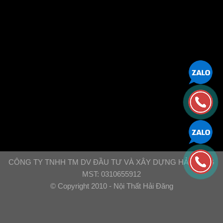
CÔNG TY TNHH TM DV ĐẦU TƯ VÀ XÂY DỰNG HẢI ĐĂNG
MST: 0310655912
© Copyright 2010 - Nội Thất Hải Đăng