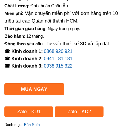
là:
tại
Chất lượng
: Đạt chuẩn Châu Âu.
1,000,000₫.
là:
: Vận chuyển miễn phí với đơn hàng trên 10
Miễn phí
720,000₫.
triệu tại các Quận nội thành HCM.
Thời gian giao hàng
: Ngay trong ngày.
Bảo hành
: 12 tháng.
: Tư vấn thiết kế 3D và lắp đặt.
Đóng theo yêu cầu
☎ Kinh doanh 1:
0868.920.921
☎ Kinh doanh 2:
0941.181.181
☎ Kinh doanh 3:
0938.915.322
MUA NGAY
Zalo - KD1
Zalo - KD2
Danh mục:
Bàn Sofa