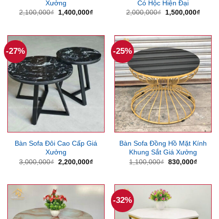
Xưởng
Có Hộc Hiện Đại
Giá
Giá
Giá
Giá
2,100,000
₫
1,400,000
₫
2,000,000
₫
1,500,000
₫
gốc
hiện
gốc
hiện
là:
tại
là:
tại
2,100,000₫.
là:
2,000,000₫.
là:
1,400,000₫.
1,500
-27%
-25%
Bàn Sofa Đôi Cao Cấp Giá
Bàn Sofa Đồng Hồ Mặt Kính
Xưởng
Khung Sắt Giá Xưởng
Giá
Giá
Giá
Giá
3,000,000
₫
2,200,000
₫
1,100,000
₫
830,000
₫
gốc
hiện
gốc
hiện
là:
tại
là:
tại
3,000,000₫.
là:
1,100,000₫.
là:
2,200,000₫.
830,00
-32%