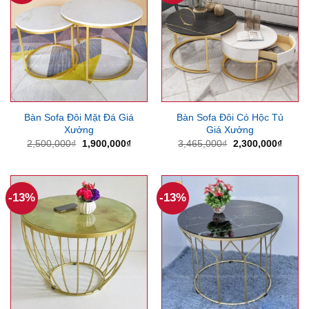
Bàn Sofa Đôi Mặt Đá Giá
Bàn Sofa Đôi Có Hộc Tủ
Xưởng
Giá Xưởng
Giá
Giá
Giá
Giá
2,500,000
₫
1,900,000
₫
3,465,000
₫
2,300,000
₫
gốc
hiện
gốc
hiện
là:
tại
là:
tại
2,500,000₫.
là:
3,465,000₫.
là:
1,900,000₫.
2,300
-13%
-13%