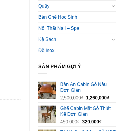
Quầy
Bàn Ghế Học Sinh
Nội Thất Nail – Spa
Kệ Sách
Đồ Inox
SẢN PHẨM GỢI Ý
Bàn Ăn Cabin Gỗ Nâu
Đơn Giản
Giá
Giá
2,500,000
₫
1,260,000
₫
gốc
hiện
Ghế Cabin Mặt Gỗ Thiết
là:
tại
Kế Đơn Giản
2,500,000₫.
là:
Giá
Giá
450,000
₫
320,000
₫
1,260,000₫
gốc
hiện