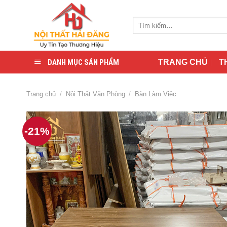
Skip
to
Tìm
content
kiếm:
DANH MỤC SẢN PHẨM
TRANG CHỦ
T
Trang chủ
/
Nội Thất Văn Phòng
/
Bàn Làm Việc
-21%