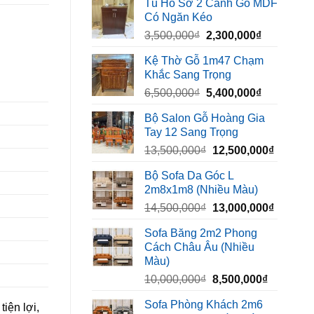
Tủ Hồ Sơ 2 Cánh Gỗ MDF
là:
tại
Có Ngăn Kéo
450,000₫.
là:
Giá
Giá
3,500,000
₫
2,300,000
₫
320,000₫.
gốc
hiện
Kệ Thờ Gỗ 1m47 Chạm
là:
tại
Khắc Sang Trọng
3,500,000₫.
là:
Giá
Giá
6,500,000
₫
5,400,000
₫
2,300,000₫
gốc
hiện
Bộ Salon Gỗ Hoàng Gia
là:
tại
Tay 12 Sang Trọng
6,500,000₫.
là:
Giá
Giá
13,500,000
₫
12,500,000
₫
5,400,000₫
gốc
hiện
Bộ Sofa Da Góc L
là:
tại
2m8x1m8 (Nhiều Màu)
13,500,000₫.
là:
Giá
Giá
14,500,000
₫
13,000,000
₫
12,500,
gốc
hiện
Sofa Băng 2m2 Phong
là:
tại
Cách Châu Âu (Nhiều
14,500,000₫.
là:
Màu)
13,000,
Giá
Giá
10,000,000
₫
8,500,000
₫
gốc
hiện
Sofa Phòng Khách 2m6
iện lợi,
là:
tại