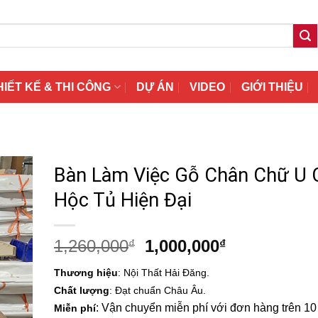
HIẾT KẾ & THI CÔNG
DỰ ÁN
VIDEO
GIỚI THIỆU
Bàn Làm Việc Gỗ Chân Chữ U 
Hộc Tủ Hiện Đại
Giá
Giá
1,260,000
1,000,000
₫
₫
gốc
hiện
Thương hiệu
: Nội Thất Hải Đăng.
là:
tại
Chất lượng
: Đạt chuẩn Châu Âu.
1,260,000₫.
là:
: Vận chuyển miễn phí với đơn hàng trên 10 t
Miễn phí
1,000,000₫.