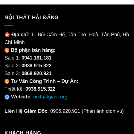
NỘI THẤT HẢI ĐĂNG
Địa chỉ:
11 Bùi Cẩm Hổ, Tân Thới Hoà, Tân Phú, Hồ
Chí Minh
Bộ phận bán hàng:
Sale 1:
0941.181.181
Sale 2:
0938.915.322
Sale 3:
0868.920.921
Tư Vấn Công Trình – Dự Án:
Thiết kế:
0938.915.322
Website
:
noithatgiasi.org
Liên Hệ Giám Đốc
:
0906.920.921
(Phản ánh dịch vụ)
KHÁCH HÀNG