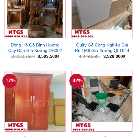
Đồng Hồ Gỗ Đinh Hương
Quầy Gỗ Công Nghiệp Giá
Cây Đàn Giá Xưởng DH002
Rẻ 1M6 Giá Xưởng QLT044
Giá
Giá
Giá
Giá
10,032,750
₫
8,599,500
₫
4,079,250
₫
3,528,000
₫
gốc
hiện
gốc
hiện
là:
tại
là:
tại
10,032,750₫.
là:
4,079,250₫.
là:
8,599,500₫.
3,528
-17%
-32%