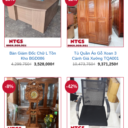
Bàn Giám Đốc Chữ L Tồn
Tủ Quần Áo Gỗ Xoan 3
Kho BGD086
Cánh Giá Xưởng TQA001
Giá
Giá
Giá
Giá
4,299,750
₫
3,528,000
₫
10,473,750
₫
9,371,250
₫
gốc
hiện
gốc
hiện
là:
tại
là:
tại
4,299,750₫.
là:
10,473,750₫.
là:
3,528,000₫.
9,371
-8%
-42%