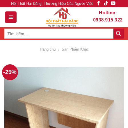
Skip
Nội Thất Hải Đăng: Thương Hiệu Của Người Việt
to
Hotline:
content
0938.915.322
Tìm
kiếm:
Trang chủ
/
Sản Phẩm Khác
-25%