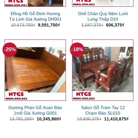
Đồng Hồ Gỗ Đinh Hương
Ghế Chân Quỳ Nệm Lưới
Tứ Linh Giá Xưởng DH001
Lưng Thấp D10
Giá
Giá
Giá
Giá
10,473,750
₫
9,591,750
₫
1,047,375
₫
606,375
₫
gốc
hiện
gốc
hiện
là:
tại
là:
tại
10,473,750₫.
là:
1,047,375₫.
là:
9,591,750₫.
606,37
-25%
-18%
Giường Phản Gỗ Xoan Đào
Salon Gỗ Tràm Tay 12
1m8 Giá Xưởng G001
Chạm Đào SL010
Giá
Giá
Giá
Giá
13,781,250
₫
10,345,860
₫
13,836,375
₫
11,410,875
₫
gốc
hiện
gốc
hiện
là:
tại
là:
tại
13,781,250₫.
là:
13,836,375₫.
là:
10,345,860₫.
11,4