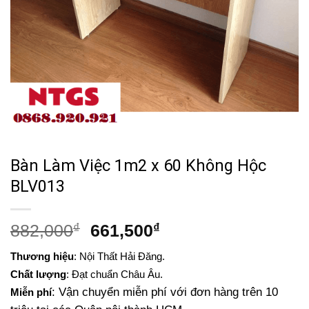
Bàn Làm Việc 1m2 x 60 Không Hộc
BLV013
Giá
Giá
882,000
₫
661,500
₫
gốc
hiện
Thương hiệu
: Nội Thất Hải Đăng.
là:
tại
Chất lượng
: Đạt chuẩn Châu Âu.
882,000₫.
là:
: Vận chuyển miễn phí với đơn hàng trên 10
Miễn phí
661,500₫.