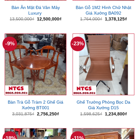
Bàn Ăn Mặt Đá Vân Mây
Bàn Gỗ 1M2 Hình Chữ Nhật
Luxury
Giá Xưởng BA092
Giá
Giá
Giá
Giá
13,500,000
₫
12,500,000
₫
1,764,000
₫
1,378,125
₫
gốc
hiện
gốc
hiện
là:
tại
là:
tại
13,500,000₫.
là:
1,764,000₫.
là:
12,500,000₫.
1,378
-9%
-23%
Bàn Trà Gỗ Tràm 2 Ghế Giá
Ghế Trưởng Phòng Bọc Da
Xưởng BT001
Giá Xưởng D15
Giá
Giá
Giá
Giá
3,031,875
₫
2,756,250
₫
1,598,625
₫
1,234,800
₫
gốc
hiện
gốc
hiện
là:
tại
là:
tại
3,031,875₫.
là:
1,598,625₫.
là:
2,756,250₫.
1,234
-18%
-11%