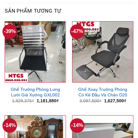
SẢN PHẨM TƯƠNG TỰ
-39%
-47%
Ghế Trưởng Phòng Lưng
Ghế Xoay Trưởng Phòng
Lưới Giá Xưởng GXL002
Có Kê Đầu Và Chân D20
Giá
Giá
Giá
Giá
1,929,375
₫
1,181,880
₫
3,097,500
₫
1,627,500
₫
gốc
hiện
gốc
hiện
là:
tại
là:
tại
1,929,375₫.
là:
3,097,500₫.
là:
1,181,880₫.
1,627
-14%
-14%