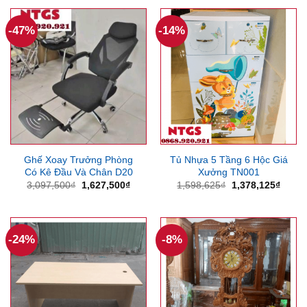
500,000₫.
là:
606,375₫.
là:
330,000₫.
496,125
-47%
-14%
Ghế Xoay Trưởng Phòng
Tủ Nhựa 5 Tầng 6 Hộc Giá
Có Kê Đầu Và Chân D20
Xưởng TN001
Giá
Giá
Giá
Giá
3,097,500
₫
1,627,500
₫
1,598,625
₫
1,378,125
₫
gốc
hiện
gốc
hiện
là:
tại
là:
tại
3,097,500₫.
là:
1,598,625₫.
là:
1,627,500₫.
1,378
-24%
-8%