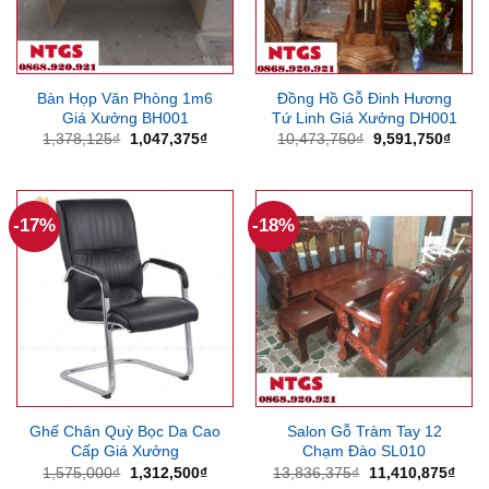
Bàn Họp Văn Phòng 1m6
Đồng Hồ Gỗ Đinh Hương
Giá Xưởng BH001
Tứ Linh Giá Xưởng DH001
Giá
Giá
Giá
Giá
1,378,125
₫
1,047,375
₫
10,473,750
₫
9,591,750
₫
gốc
hiện
gốc
hiện
là:
tại
là:
tại
1,378,125₫.
là:
10,473,750₫.
là:
1,047,375₫.
9,591
-17%
-18%
Ghế Chân Quỳ Bọc Da Cao
Salon Gỗ Tràm Tay 12
Cấp Giá Xưởng
Chạm Đào SL010
Giá
Giá
Giá
Giá
1,575,000
₫
1,312,500
₫
13,836,375
₫
11,410,875
₫
gốc
hiện
gốc
hiện