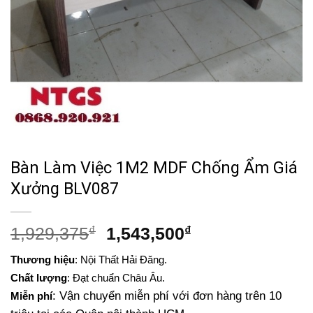
Bàn Làm Việc 1M2 MDF Chống Ẩm Giá
Xưởng BLV087
Giá
Giá
1,929,375
₫
1,543,500
₫
gốc
hiện
Thương hiệu
: Nội Thất Hải Đăng.
là:
tại
Chất lượng
: Đạt chuẩn Châu Âu.
1,929,375₫.
là:
: Vận chuyển miễn phí với đơn hàng trên 10
Miễn phí
1,543,500₫.