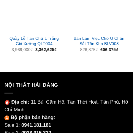
Quầy Lễ Tân Chữ L Trắng
Bàn Làm Việc Chữ U Chân
Giá Xưởng QLT004
Sắt Tồn Kho BLV008
Giá
Giá
Giá
Giá
3,969,000
₫
3,362,625
₫
826,875
₫
606,375
₫
gốc
hiện
gốc
hiện
là:
tại
là:
tại
3,969,000₫.
là:
826,875₫.
là:
3,362,625₫.
606,375
NỘI THẤT HẢI ĐĂNG
Địa chỉ:
11 Bùi Cẩm Hổ, Tân Thới Hoà, Tân Phú, Hồ
Chí Minh
Bộ phận bán hàng:
Sale 1:
0941.181.181
Sale 2:
0938.915.322