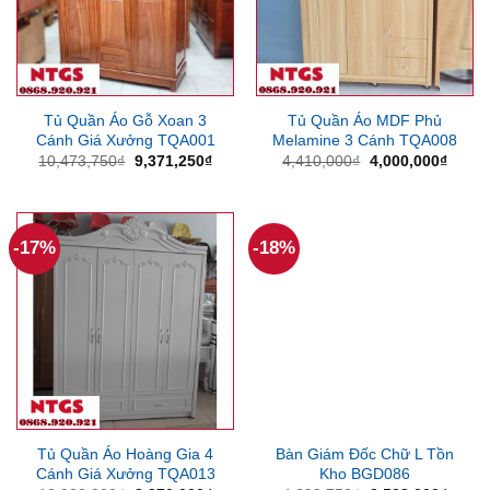
Tủ Quần Áo Gỗ Xoan 3
Tủ Quần Áo MDF Phủ
Cánh Giá Xưởng TQA001
Melamine 3 Cánh TQA008
Giá
Giá
Giá
Giá
10,473,750
₫
9,371,250
₫
4,410,000
₫
4,000,000
₫
gốc
hiện
gốc
hiện
là:
tại
là:
tại
10,473,750₫.
là:
4,410,000₫.
là:
9,371,250₫.
4,000
-17%
-18%
Tủ Quần Áo Hoàng Gia 4
Bàn Giám Đốc Chữ L Tồn
Cánh Giá Xưởng TQA013
Kho BGD086