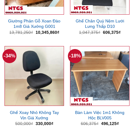
Giường Phản Gỗ Xoan Đào
Ghế Chân Quỳ Nệm Lưới
1m8 Giá Xưởng G001
Lưng Thấp D10
Giá
Giá
Giá
Giá
13,781,250
₫
10,345,860
₫
1,047,375
₫
606,375
₫
gốc
hiện
gốc
hiện
là:
tại
là:
tại
13,781,250₫.
là:
1,047,375₫.
là:
10,345,860₫.
606,37
-34%
-18%
Ghế Xoay Nhỏ Không Tay
Bàn Làm Việc 1m1 Không
Vịn Giá Xưởng
Hộc BLV005
Giá
Giá
Giá
Giá
500,000
₫
330,000
₫
606,375
₫
496,125
₫
gốc
hiện
gốc
hiện
là:
tại
là:
tại