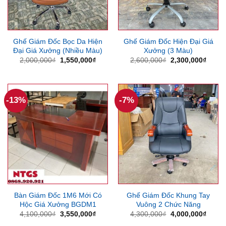
Ghế Giám Đốc Bọc Da Hiện
Ghế Giám Đốc Hiện Đại Giá
Đại Giá Xưởng (Nhiều Màu)
Xưởng (3 Màu)
Giá
Giá
Giá
Giá
2,000,000
₫
1,550,000
₫
2,600,000
₫
2,300,000
₫
gốc
hiện
gốc
hiện
là:
tại
là:
tại
2,000,000₫.
là:
2,600,000₫.
là:
1,550,000₫.
2,300
-13%
-7%
Bàn Giám Đốc 1M6 Mới Có
Ghế Giám Đốc Khung Tay
Hộc Giá Xưởng BGDM1
Vuông 2 Chức Năng
Giá
Giá
Giá
Giá
4,100,000
₫
3,550,000
₫
4,300,000
₫
4,000,000
₫
gốc
hiện
gốc
hiện