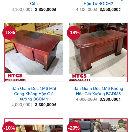
Cấp
Hộc Tủ BGDM2
Giá
Giá
Giá
Giá
3,100,000
₫
2,850,000
₫
4,100,000
₫
3,550,000
₫
gốc
hiện
gốc
hiện
là:
tại
là:
tại
3,100,000₫.
là:
4,100,000₫.
là:
2,850,000₫.
3,550
-18%
-18%
Bàn Giám Đốc 1M6 Mặt
Bàn Giám Đốc 1M6 Không
Cong Không Hộc Giá
Hộc Giá Xưởng BGDM3
Xưởng BGDM4
Giá
Giá
4,000,000
₫
3,300,000
₫
gốc
hiện
Giá
Giá
4,000,000
₫
3,300,000
₫
là:
tại
gốc
hiện
4,000,000₫.
là:
là:
tại
3,300
4,000,000₫.
là:
3,300,000₫.
-10%
-29%