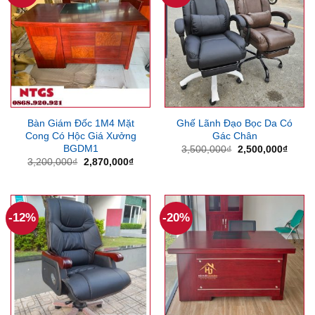
Bàn Giám Đốc 1M4 Mặt
Ghế Lãnh Đạo Bọc Da Có
Cong Có Hộc Giá Xưởng
Gác Chân
BGDM1
Giá
Giá
3,500,000
₫
2,500,000
₫
gốc
hiện
Giá
Giá
3,200,000
₫
2,870,000
₫
là:
tại
gốc
hiện
3,500,000₫.
là:
là:
tại
2,500
3,200,000₫.
là:
2,870,000₫.
-12%
-20%