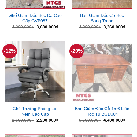
Ghế Giám Đốc Bọc Da Cao
Bàn Giám Đốc Có Hộc
Cấp GVP087
Sang Trọng
Giá
Giá
Giá
Giá
4,200,000
₫
3,680,000
₫
4,200,000
₫
3,360,000
₫
gốc
hiện
gốc
hiện
là:
tại
là:
tại
4,200,000₫.
là:
4,200,000₫.
là:
3,680,000₫.
3,360
-12%
-20%
Ghế Trưởng Phòng Lót
Bàn Giám Đốc Gỗ 1m6 Liền
Nệm Cao Cấp
Hộc Tủ BGD004
Giá
Giá
Giá
Giá
2,500,000
₫
2,200,000
₫
5,500,000
₫
4,400,000
₫
gốc
hiện
gốc
hiện
là:
tại
là:
tại
2,500,000₫.
là:
5,500,000₫.
là:
2,200,000₫.
4,400