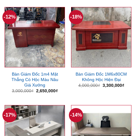
là:
tại
là:
tại
4,100,000₫.
là:
4,300,000₫.
là:
3,550,000₫.
4,000
-12%
-18%
Bàn Giám Đốc 1m4 Mặt
Bàn Giám Đốc 1M6x80CM
Thẳng Có Hộc Màu Nâu
Không Hộc Hiện Đại
Giá Xưởng
Giá
Giá
4,000,000
₫
3,300,000
₫
gốc
hiện
Giá
Giá
3,000,000
₫
2,650,000
₫
là:
tại
gốc
hiện
4,000,000₫.
là:
là:
tại
3,300
3,000,000₫.
là:
2,650,000₫.
-17%
-14%