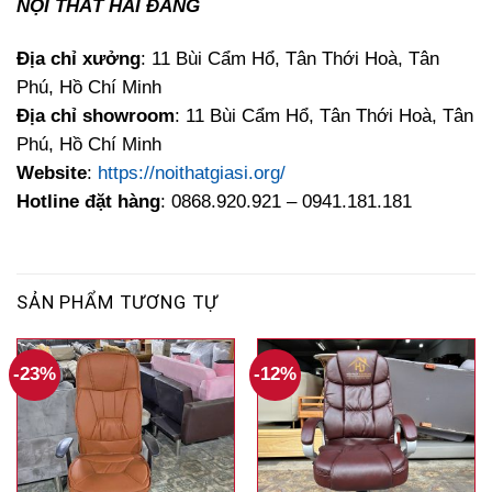
NỘI THẤT HẢI ĐĂNG
Địa chỉ xưởng
: 11 Bùi Cẩm Hổ, Tân Thới Hoà, Tân
Phú, Hồ Chí Minh
Địa chỉ showroom
: 11 Bùi Cẩm Hổ, Tân Thới Hoà, Tân
Phú, Hồ Chí Minh
Website
:
https://noithatgiasi.org/
Hotline đặt hàng
: 0868.920.921 – 0941.181.181
SẢN PHẨM TƯƠNG TỰ
-23%
-12%