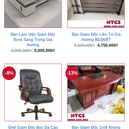
Bàn Làm Việc Giám Đốc
Bàn Giám Đốc Liền Tủ Giá
Boss Sang Trọng Giá
Xưởng BGD087
Xưởng
Giá
Giá
5,500,000
₫
4,750,000
₫
gốc
hiện
Giá
Giá
6,000,000
₫
5,000,000
₫
là:
tại
gốc
hiện
5,500,000₫.
là:
là:
tại
4,750
6,000,000₫.
là:
5,000,000₫.
-8%
-13%
Ghế Giám Đốc Bọc Da Cao
Bàn Giám Đốc 1m8 Không