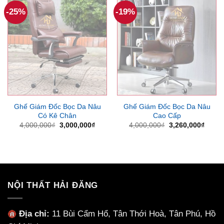
-25%
-19%
Ghế Giám Đốc Bọc Da Nâu
Ghế Giám Đốc Bọc Da Nâu
Có Kê Chân
Cao Cấp
Giá
Giá
Giá
Giá
4,000,000
₫
3,000,000
₫
4,000,000
₫
3,260,000
₫
gốc
hiện
gốc
hiện
là:
tại
là:
tại
4,000,000₫.
là:
4,000,000₫.
là:
3,000,000₫.
3,260
NỘI THẤT HẢI ĐĂNG
Địa chỉ:
11 Bùi Cẩm Hổ, Tân Thới Hoà, Tân Phú, Hồ