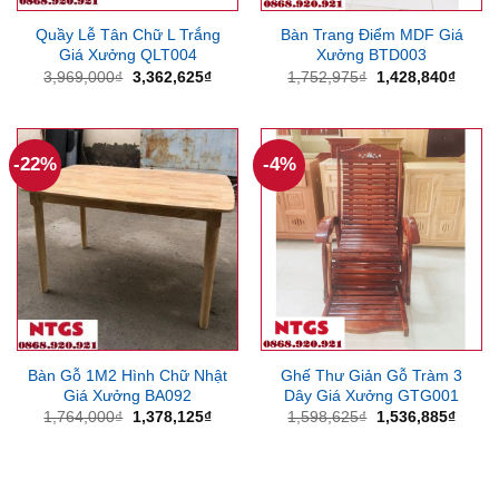
Quầy Lễ Tân Chữ L Trắng
Bàn Trang Điểm MDF Giá
Giá Xưởng QLT004
Xưởng BTD003
Giá
Giá
Giá
Giá
3,969,000
₫
3,362,625
₫
1,752,975
₫
1,428,840
₫
gốc
hiện
gốc
hiện
là:
tại
là:
tại
3,969,000₫.
là:
1,752,975₫.
là:
3,362,625₫.
1,428
-22%
-4%
Bàn Gỗ 1M2 Hình Chữ Nhật
Ghế Thư Giản Gỗ Tràm 3
Giá Xưởng BA092
Dây Giá Xưởng GTG001
Giá
Giá
Giá
Giá
1,764,000
₫
1,378,125
₫
1,598,625
₫
1,536,885
₫
gốc
hiện
gốc
hiện
là:
tại
là:
tại
1,764,000₫.
là:
1,598,625₫.
là:
1,378,125₫.
1,536