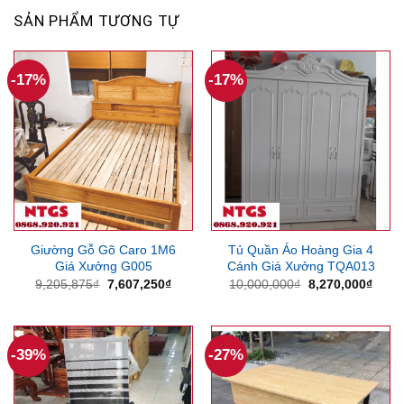
SẢN PHẨM TƯƠNG TỰ
-17%
-17%
Giường Gỗ Gõ Caro 1M6
Tủ Quần Áo Hoàng Gia 4
Giá Xưởng G005
Cánh Giá Xưởng TQA013
Giá
Giá
Giá
Giá
9,205,875
₫
7,607,250
₫
10,000,000
₫
8,270,000
₫
gốc
hiện
gốc
hiện
là:
tại
là:
tại
9,205,875₫.
là:
10,000,000₫.
là:
7,607,250₫.
8,270
-39%
-27%