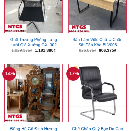
Ghế Trưởng Phòng Lưng
Bàn Làm Việc Chữ U Chân
Lưới Giá Xưởng GXL002
Sắt Tồn Kho BLV008
Giá
Giá
Giá
Giá
1,929,375
₫
1,181,880
₫
826,875
₫
606,375
₫
gốc
hiện
gốc
hiện
là:
tại
là:
tại
1,929,375₫.
là:
826,875₫.
là:
1,181,880₫.
606,375
-14%
-17%
Đồng Hồ Gỗ Đinh Hương
Ghế Chân Quỳ Bọc Da Cao