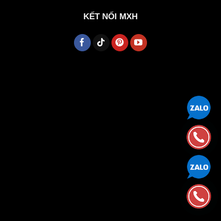
KẾT NỐI MXH