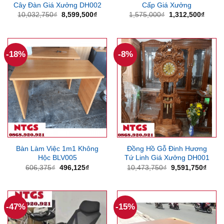
Cây Đàn Giá Xưởng DH002
Cấp Giá Xưởng
Giá
Giá
Giá
Giá
10,032,750
₫
8,599,500
₫
1,575,000
₫
1,312,500
₫
gốc
hiện
gốc
hiện
là:
tại
là:
tại
10,032,750₫.
là:
1,575,000₫.
là:
8,599,500₫.
1,312
-18%
-8%
Bàn Làm Việc 1m1 Không
Đồng Hồ Gỗ Đinh Hương
Hộc BLV005
Tứ Linh Giá Xưởng DH001
Giá
Giá
Giá
Giá
606,375
₫
496,125
₫
10,473,750
₫
9,591,750
₫
gốc
hiện
gốc
hiện
là:
tại
là:
tại
606,375₫.
là:
10,473,750₫.
là:
496,125₫.
9,591
-47%
-15%