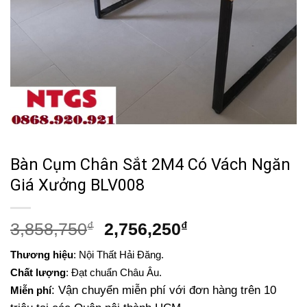
Bàn Cụm Chân Sắt 2M4 Có Vách Ngăn
Giá Xưởng BLV008
Giá
Giá
3,858,750
₫
2,756,250
₫
gốc
hiện
Thương hiệu
: Nội Thất Hải Đăng.
là:
tại
Chất lượng
: Đạt chuẩn Châu Âu.
3,858,750₫.
là:
: Vận chuyển miễn phí với đơn hàng trên 10
Miễn phí
2,756,250₫.