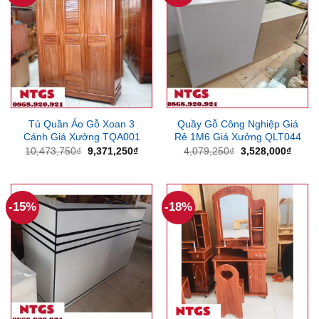
Tủ Quần Áo Gỗ Xoan 3
Quầy Gỗ Công Nghiệp Giá
Cánh Giá Xưởng TQA001
Rẻ 1M6 Giá Xưởng QLT044
Giá
Giá
Giá
Giá
10,473,750
₫
9,371,250
₫
4,079,250
₫
3,528,000
₫
gốc
hiện
gốc
hiện
là:
tại
là:
tại
10,473,750₫.
là:
4,079,250₫.
là:
9,371,250₫.
3,528
-15%
-18%