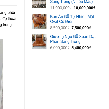
Sang Trọng (Nhiều Màu)
10,000,000₫.
là:
Giá
Giá
11,000,000
₫
10,000,000
₫
8,500,00
vàng phối
gốc
hiện
Bàn Ăn Gỗ Tự Nhiên Mặt
là:
tại
o độ thoải
Oval Cổ Điển
11,000,000₫.
là:
g trọng
Giá
Giá
8,500,000
₫
7,500,000
₫
10,000,
gốc
hiện
Giường Ngủ Gỗ Xoan Dạt
là:
tại
Phản Sang Trọng
8,500,000₫.
là:
Giá
Giá
6,000,000
₫
5,400,000
₫
7,500,000₫
gốc
hiện
là:
tại
6,000,000₫.
là:
5,400,000₫