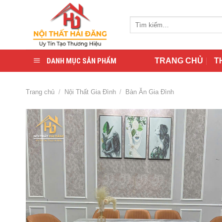
Skip
to
Tìm
content
kiếm:
DANH MỤC SẢN PHẨM
TRANG CHỦ
T
Trang chủ
/
Nội Thất Gia Đình
/
Bàn Ăn Gia Đình