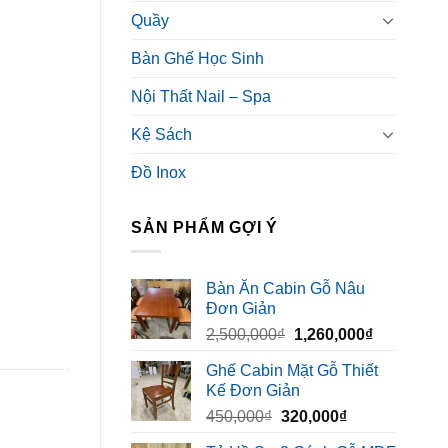
Quầy
Bàn Ghế Học Sinh
Nội Thất Nail – Spa
Kệ Sách
Đồ Inox
SẢN PHẨM GỢI Ý
Bàn Ăn Cabin Gỗ Nâu
Đơn Giản
Giá
Giá
2,500,000
₫
1,260,000
₫
gốc
hiện
Ghế Cabin Mặt Gỗ Thiết
là:
tại
Kế Đơn Giản
2,500,000₫.
là:
Giá
Giá
450,000
₫
320,000
₫
1,260,000₫
gốc
hiện