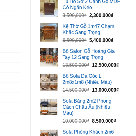
Tủ Hồ Sơ 2 Cánh Gỗ MDF
là:
tại
Có Ngăn Kéo
450,000₫.
là:
Giá
Giá
3,500,000
₫
2,300,000
₫
320,000₫.
gốc
hiện
Kệ Thờ Gỗ 1m47 Chạm
là:
tại
Khắc Sang Trọng
3,500,000₫.
là:
Giá
Giá
6,500,000
₫
5,400,000
₫
2,300,000₫
gốc
hiện
Bộ Salon Gỗ Hoàng Gia
là:
tại
Tay 12 Sang Trọng
6,500,000₫.
là:
Giá
Giá
13,500,000
₫
12,500,000
₫
5,400,000₫
gốc
hiện
Bộ Sofa Da Góc L
là:
tại
2m8x1m8 (Nhiều Màu)
13,500,000₫.
là:
Giá
Giá
14,500,000
₫
13,000,000
₫
12,500,
gốc
hiện
Sofa Băng 2m2 Phong
là:
tại
Cách Châu Âu (Nhiều
14,500,000₫.
là:
Màu)
13,000,
Giá
Giá
10,000,000
₫
8,500,000
₫
gốc
hiện
Sofa Phòng Khách 2m6
là:
tại