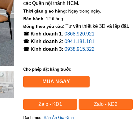
các Quận nội thành HCM.
Thời gian giao hàng
: Ngay trong ngày.
Bảo hành
: 12 tháng.
: Tư vấn thiết kế 3D và lắp đặt.
Đóng theo yêu cầu
☎ Kinh doanh 1:
0868.920.921
☎ Kinh doanh 2:
0941.181.181
☎ Kinh doanh 3:
0938.915.322
Cho phép đặt hàng trước
MUA NGAY
Zalo - KD1
Zalo - KD2
Danh mục:
Bàn Ăn Gia Đình