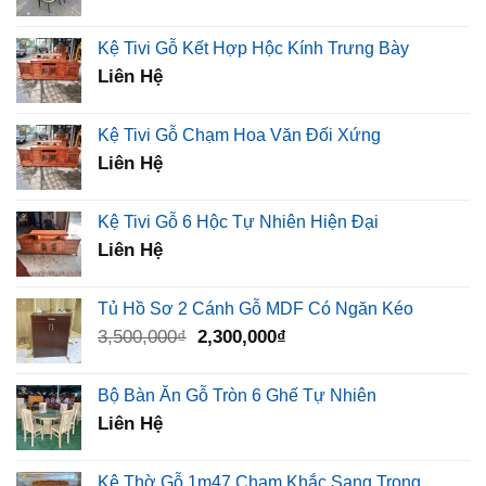
Kệ Tivi Gỗ Kết Hợp Hộc Kính Trưng Bày
Liên Hệ
Kệ Tivi Gỗ Chạm Hoa Văn Đối Xứng
Liên Hệ
Kệ Tivi Gỗ 6 Hộc Tự Nhiên Hiện Đại
Liên Hệ
Tủ Hồ Sơ 2 Cánh Gỗ MDF Có Ngăn Kéo
Giá
Giá
3,500,000
₫
2,300,000
₫
gốc
hiện
là:
tại
Bộ Bàn Ăn Gỗ Tròn 6 Ghế Tự Nhiên
3,500,000₫.
là:
Liên Hệ
2,300,000₫.
Kệ Thờ Gỗ 1m47 Chạm Khắc Sang Trọng