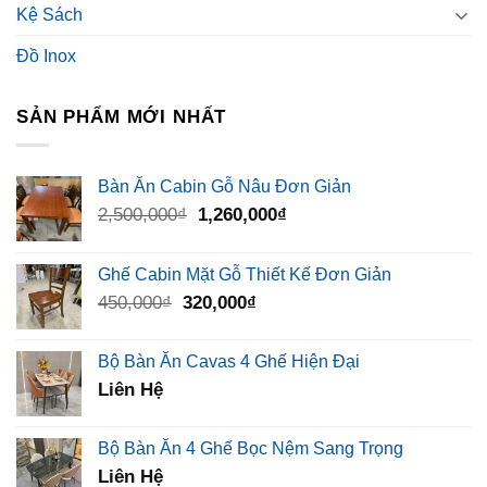
Kệ Sách
Đồ Inox
SẢN PHẨM MỚI NHẤT
Bàn Ăn Cabin Gỗ Nâu Đơn Giản
Giá
Giá
2,500,000
₫
1,260,000
₫
gốc
hiện
là:
tại
Ghế Cabin Mặt Gỗ Thiết Kế Đơn Giản
2,500,000₫.
là:
Giá
Giá
450,000
₫
320,000
₫
1,260,000₫.
gốc
hiện
là:
tại
Bộ Bàn Ăn Cavas 4 Ghế Hiện Đại
450,000₫.
là:
Liên Hệ
320,000₫.
Bộ Bàn Ăn 4 Ghế Bọc Nệm Sang Trọng
Liên Hệ