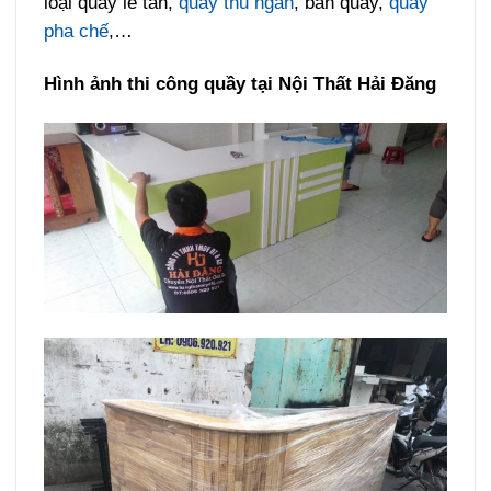
loại quầy lễ tân,
quầy thu ngân
, bàn quầy,
quầy
pha chế
,…
Hình ảnh thi công quầy tại Nội Thất Hải Đăng