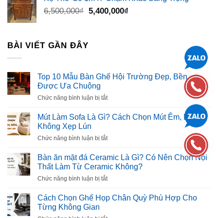
Giá
Giá
6,500,000
₫
5,400,000
₫
gốc
hiện
là:
tại
6,500,000₫.
là:
BÀI VIẾT GẦN ĐÂY
5,400,000₫.
Top 10 Mẫu Bàn Ghế Hội Trường Đẹp, Bền,
Được Ưa Chuộng
ở
Chức năng bình luận bị tắt
Top
10
Mút Làm Sofa Là Gì? Cách Chọn Mút Êm, Bền,
Mẫu
Không Xẹp Lún
Bàn
ở
Chức năng bình luận bị tắt
Ghế
Mút
Hội
Làm
Bàn ăn mặt đá Ceramic Là Gì? Có Nên Chọn Nội
Trường
Sofa
Thất Làm Từ Ceramic Không?
Đẹp,
Là
Bền,
ở
Chức năng bình luận bị tắt
Gì?
Được
Bàn
Cách
Ưa
ăn
Cách Chọn Ghế Họp Chân Quỳ Phù Hợp Cho
Chọn
Chuộng
mặt
Từng Không Gian
Mút
đá
Êm,