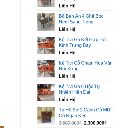
450,000₫.
là:
Liên Hệ
320,000₫.
Bộ Bàn Ăn 4 Ghế Bọc
Nệm Sang Trọng
Liên Hệ
Kệ Tivi Gỗ Kết Hợp Hộc
Kính Trưng Bày
Liên Hệ
Kệ Tivi Gỗ Chạm Hoa Văn
Đối Xứng
Liên Hệ
Kệ Tivi Gỗ 6 Hộc Tự
Nhiên Hiện Đại
Liên Hệ
Tủ Hồ Sơ 2 Cánh Gỗ MDF
Có Ngăn Kéo
Giá
Giá
3,500,000
₫
2,300,000
₫