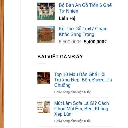
gốc
hiện
Bộ Bàn Ăn Gỗ Tròn 6 Ghế
là:
tại
Tự Nhiên
3,500,000₫.
là:
Liên Hệ
2,300,000₫
Kệ Thờ Gỗ 1m47 Chạm
Khắc Sang Trọng
Giá
Giá
6,500,000
₫
5,400,000
₫
gốc
hiện
là:
tại
BÀI VIẾT GẦN ĐÂY
6,500,000₫.
là:
5,400,000₫
Top 10 Mẫu Bàn Ghế Hội
Trường Đẹp, Bền, Được Ưa
Chuộng
ở
Chức năng bình luận bị tắt
Top
10
Mút Làm Sofa Là Gì? Cách
Mẫu
Chọn Mút Êm, Bền, Không
Bàn
Xẹp Lún
Ghế
ở
Chức năng bình luận bị tắt
Hội
Mút
Trường