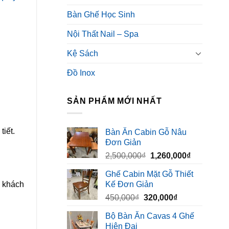
Bàn Ghế Học Sinh
Nội Thất Nail – Spa
Kệ Sách
Đồ Inox
SẢN PHẨM MỚI NHẤT
tiết.
Bàn Ăn Cabin Gỗ Nâu
Đơn Giản
Giá
Giá
2,500,000
₫
1,260,000
₫
gốc
hiện
Ghế Cabin Mặt Gỗ Thiết
là:
tại
o khách
Kế Đơn Giản
2,500,000₫.
là:
Giá
Giá
450,000
₫
320,000
₫
1,260,000₫
gốc
hiện
Bộ Bàn Ăn Cavas 4 Ghế
là:
tại
Hiện Đại