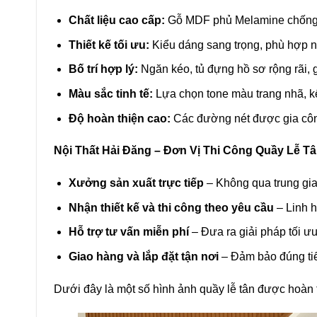
Chất liệu cao cấp:
Gỗ MDF phủ Melamine chống ẩ
Thiết kế tối ưu:
Kiểu dáng sang trọng, phù hợp nh
Bố trí hợp lý:
Ngăn kéo, tủ đựng hồ sơ rộng rãi, g
Màu sắc tinh tế:
Lựa chọn tone màu trang nhã, kế
Độ hoàn thiện cao:
Các đường nét được gia côn
Nội Thất Hải Đăng – Đơn Vị Thi Công Quầy Lễ Tâ
Xưởng sản xuất trực tiếp
– Không qua trung gian
Nhận thiết kế và thi công theo yêu cầu
– Linh h
Hỗ trợ tư vấn miễn phí
– Đưa ra giải pháp tối ưu 
Giao hàng và lắp đặt tận nơi
– Đảm bảo đúng tiế
Dưới đây là một số hình ảnh quầy lễ tân được hoàn t