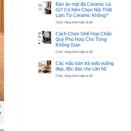
Làm
Đẹp,
Bàn ăn mặt đá Ceramic Là
Sofa
Bền,
Gì? Có Nên Chọn Nội Thất
Là
Được
Làm Từ Ceramic Không?
Gì?
Ưa
ở
Chức năng bình luận bị tắt
Cách
Chuộng
Bàn
Chọn
ăn
Mút
Cách Chọn Ghế Họp Chân
mặt
Êm,
Quỳ Phù Hợp Cho Từng
đá
Bền,
Không Gian
Ceramic
Không
ở
Chức năng bình luận bị tắt
Là
Xẹp
Cách
Gì?
Lún
Chọn
Có
Các mẫu bàn trà sofa vuông
Ghế
Nên
đẹp, độc đáo cho căn hộ
Họp
Chọn
ở
Chức năng bình luận bị tắt
Chân
Nội
Các
Quỳ
Thất
mẫu
Phù
Làm
bàn
Hợp
Từ
trà
Cho
Ceramic
sofa
Từng
Không?
vuông
.
Không
đẹp,
Gian
o
độc
đáo
cho
căn