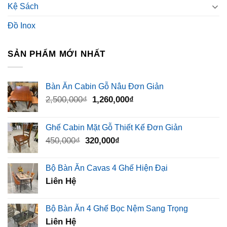
Kệ Sách
Đồ Inox
SẢN PHẨM MỚI NHẤT
Bàn Ăn Cabin Gỗ Nâu Đơn Giản
Giá
Giá
2,500,000
₫
1,260,000
₫
gốc
hiện
là:
tại
Ghế Cabin Mặt Gỗ Thiết Kế Đơn Giản
2,500,000₫.
là:
Giá
Giá
450,000
₫
320,000
₫
1,260,000₫.
gốc
hiện
là:
tại
Bộ Bàn Ăn Cavas 4 Ghế Hiện Đại
450,000₫.
là:
Liên Hệ
320,000₫.
Bộ Bàn Ăn 4 Ghế Bọc Nệm Sang Trọng
Liên Hệ