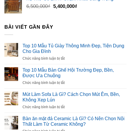
Giá
Giá
6,500,000
₫
5,400,000
₫
gốc
hiện
là:
tại
6,500,000₫.
là:
BÀI VIẾT GẦN ĐÂY
5,400,000₫.
Top 10 Mẫu Tủ Giày Thông Minh Đẹp, Tiện Dụng
Cho Gia Đình
ở
Chức năng bình luận bị tắt
Top
10
Top 10 Mẫu Bàn Ghế Hội Trường Đẹp, Bền,
Mẫu
Được Ưa Chuộng
Tủ
ở
Chức năng bình luận bị tắt
Giày
Top
Thông
10
Mút Làm Sofa Là Gì? Cách Chọn Mút Êm, Bền,
Minh
Mẫu
Không Xẹp Lún
Đẹp,
Bàn
Tiện
ở
Chức năng bình luận bị tắt
Ghế
Dụng
Mút
Hội
Cho
Làm
Bàn ăn mặt đá Ceramic Là Gì? Có Nên Chọn Nội
Trường
Gia
Sofa
Thất Làm Từ Ceramic Không?
Đẹp,
Đình
Là
Bền,
ở