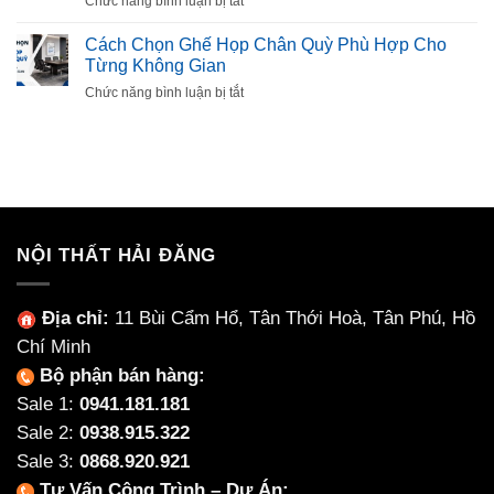
Chức năng bình luận bị tắt
Gì?
Được
Bàn
Cách
Ưa
ăn
Cách Chọn Ghế Họp Chân Quỳ Phù Hợp Cho
Chọn
Chuộng
mặt
Từng Không Gian
Mút
đá
Êm,
ở
Chức năng bình luận bị tắt
Ceramic
Bền,
Cách
Là
Không
Chọn
Gì?
Xẹp
Ghế
Có
Lún
Họp
Nên
Chân
Chọn
Quỳ
Nội
Phù
Thất
Hợp
NỘI THẤT HẢI ĐĂNG
Làm
Cho
Từ
Từng
Ceramic
Không
Địa chỉ:
11 Bùi Cẩm Hổ, Tân Thới Hoà, Tân Phú, Hồ
Không?
Gian
Chí Minh
Bộ phận bán hàng:
Sale 1:
0941.181.181
Sale 2:
0938.915.322
Sale 3:
0868.920.921
Tư Vấn Công Trình – Dự Án: