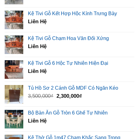
Kệ Tivi Gỗ Kết Hợp Hộc Kính Trưng Bày
Liên Hệ
Kệ Tivi Gỗ Chạm Hoa Văn Đối Xứng
Liên Hệ
Kệ Tivi Gỗ 6 Hộc Tự Nhiên Hiện Đại
Liên Hệ
Tủ Hồ Sơ 2 Cánh Gỗ MDF Có Ngăn Kéo
Giá
Giá
3,500,000
₫
2,300,000
₫
gốc
hiện
là:
tại
Bộ Bàn Ăn Gỗ Tròn 6 Ghế Tự Nhiên
3,500,000₫.
là:
Liên Hệ
2,300,000₫.
Kệ Thờ Gỗ 1m47 Chạm Khắc Sang Trọng