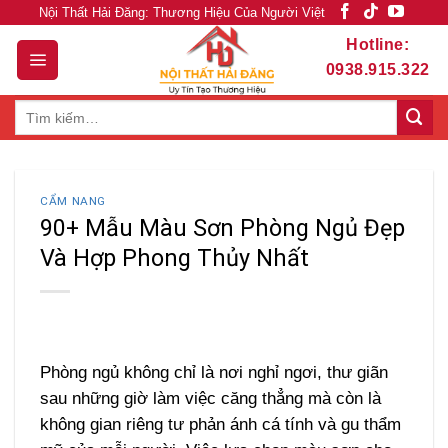
Skip
Nội Thất Hải Đăng: Thương Hiệu Của Người Việt
to
Hotline:
content
0938.915.322
Tìm
kiếm:
CẨM NANG
90+ Mẫu Màu Sơn Phòng Ngủ Đẹp
Và Hợp Phong Thủy Nhất
Phòng ngủ không chỉ là nơi nghỉ ngơi, thư giãn
sau những giờ làm việc căng thẳng mà còn là
không gian riêng tư phản ánh cá tính và gu thẩm