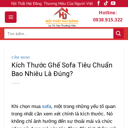
Skip
Nội Thất Hải Đăng: Thương Hiệu Của Người Việt
to
Hotline:
content
0938.915.322
Tìm
kiếm:
CẨM NANG
Kích Thước Ghế Sofa Tiêu Chuẩn
Bao Nhiêu Là Đúng?
Khi chọn mua
sofa
, một trong những yếu tố quan
trọng nhất cần xem xét chính là kích thước. Nó
không chỉ ảnh hưởng đến sự thoải mái và chức