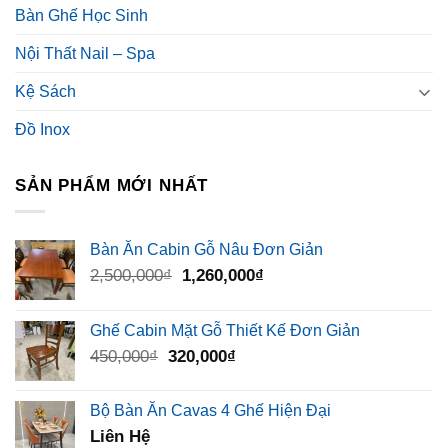
Bàn Ghế Học Sinh
Nội Thất Nail – Spa
Kệ Sách
Đồ Inox
SẢN PHẨM MỚI NHẤT
Bàn Ăn Cabin Gỗ Nâu Đơn Giản
Giá
Giá
2,500,000
₫
1,260,000
₫
gốc
hiện
là:
tại
Ghế Cabin Mặt Gỗ Thiết Kế Đơn Giản
2,500,000₫.
là:
Giá
Giá
450,000
₫
320,000
₫
1,260,000₫.
gốc
hiện
là:
tại
Bộ Bàn Ăn Cavas 4 Ghế Hiện Đại
450,000₫.
là:
Liên Hệ
320,000₫.