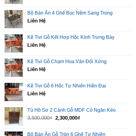
Bộ Bàn Ăn 4 Ghế Bọc Nệm Sang Trọng
Liên Hệ
Kệ Tivi Gỗ Kết Hợp Hộc Kính Trưng Bày
Liên Hệ
Kệ Tivi Gỗ Chạm Hoa Văn Đối Xứng
Liên Hệ
Kệ Tivi Gỗ 6 Hộc Tự Nhiên Hiện Đại
Liên Hệ
Tủ Hồ Sơ 2 Cánh Gỗ MDF Có Ngăn Kéo
Giá
Giá
3,500,000
₫
2,300,000
₫
gốc
hiện
là:
tại
Bộ Bàn Ăn Gỗ Tròn 6 Ghế Tự Nhiên