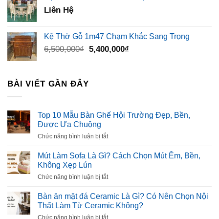
3,500,000₫.
là:
Liên Hệ
2,300,000₫.
Kệ Thờ Gỗ 1m47 Chạm Khắc Sang Trọng
Giá
Giá
6,500,000
₫
5,400,000
₫
gốc
hiện
là:
tại
6,500,000₫.
là:
BÀI VIẾT GẦN ĐÂY
5,400,000₫.
Top 10 Mẫu Bàn Ghế Hội Trường Đẹp, Bền,
Được Ưa Chuộng
ở
Chức năng bình luận bị tắt
Top
10
Mút Làm Sofa Là Gì? Cách Chọn Mút Êm, Bền,
Mẫu
Không Xẹp Lún
Bàn
ở
Chức năng bình luận bị tắt
Ghế
Mút
Hội
Làm
Bàn ăn mặt đá Ceramic Là Gì? Có Nên Chọn Nội
Trường
Sofa
Thất Làm Từ Ceramic Không?
Đẹp,
Là
Bền,
ở
Chức năng bình luận bị tắt