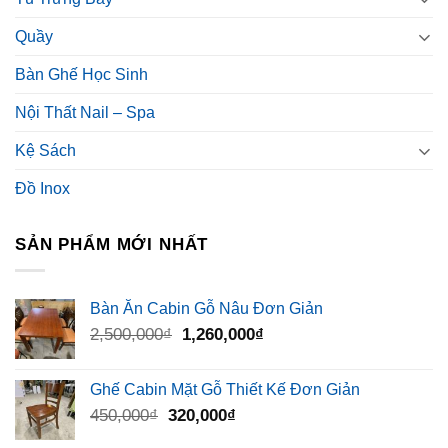
Quầy
Bàn Ghế Học Sinh
Nội Thất Nail – Spa
Kệ Sách
Đồ Inox
SẢN PHẨM MỚI NHẤT
Bàn Ăn Cabin Gỗ Nâu Đơn Giản
Giá
Giá
2,500,000
₫
1,260,000
₫
gốc
hiện
là:
tại
Ghế Cabin Mặt Gỗ Thiết Kế Đơn Giản
2,500,000₫.
là:
Giá
Giá
450,000
₫
320,000
₫
1,260,000₫.
gốc
hiện