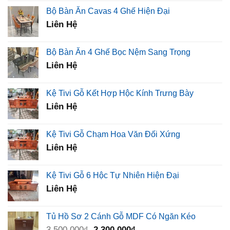
là:
tại
Bộ Bàn Ăn Cavas 4 Ghế Hiện Đại
450,000₫.
là:
Liên Hệ
320,000₫.
Bộ Bàn Ăn 4 Ghế Bọc Nệm Sang Trọng
Liên Hệ
Kệ Tivi Gỗ Kết Hợp Hộc Kính Trưng Bày
Liên Hệ
Kệ Tivi Gỗ Chạm Hoa Văn Đối Xứng
Liên Hệ
Kệ Tivi Gỗ 6 Hộc Tự Nhiên Hiện Đại
Liên Hệ
Tủ Hồ Sơ 2 Cánh Gỗ MDF Có Ngăn Kéo
Giá
Giá
3,500,000
₫
2,300,000
₫