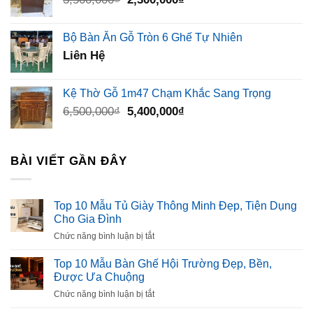
gốc
hiện
là:
tại
Bộ Bàn Ăn Gỗ Tròn 6 Ghế Tự Nhiên
3,500,000₫.
là:
Liên Hệ
2,300,000₫.
Kệ Thờ Gỗ 1m47 Chạm Khắc Sang Trọng
Giá
Giá
6,500,000
₫
5,400,000
₫
gốc
hiện
là:
tại
6,500,000₫.
là:
BÀI VIẾT GẦN ĐÂY
5,400,000₫.
Top 10 Mẫu Tủ Giày Thông Minh Đẹp, Tiện Dụng
Cho Gia Đình
ở
Chức năng bình luận bị tắt
Top
10
Top 10 Mẫu Bàn Ghế Hội Trường Đẹp, Bền,
Mẫu
Được Ưa Chuộng
Tủ
ở
Chức năng bình luận bị tắt
Giày
Top
Thông