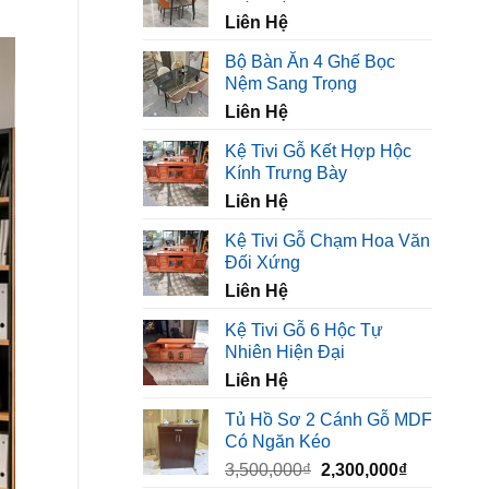
450,000₫.
là:
Liên Hệ
320,000₫.
Bộ Bàn Ăn 4 Ghế Bọc
Nệm Sang Trọng
Liên Hệ
Kệ Tivi Gỗ Kết Hợp Hộc
Kính Trưng Bày
Liên Hệ
Kệ Tivi Gỗ Chạm Hoa Văn
Đối Xứng
Liên Hệ
Kệ Tivi Gỗ 6 Hộc Tự
Nhiên Hiện Đại
Liên Hệ
Tủ Hồ Sơ 2 Cánh Gỗ MDF
Có Ngăn Kéo
Giá
Giá
3,500,000
₫
2,300,000
₫