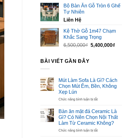
gốc
hiện
Bộ Bàn Ăn Gỗ Tròn 6 Ghế
là:
tại
Tự Nhiên
3,500,000₫.
là:
Liên Hệ
2,300,000₫
Kệ Thờ Gỗ 1m47 Chạm
Khắc Sang Trọng
Giá
Giá
6,500,000
₫
5,400,000
₫
gốc
hiện
là:
tại
BÀI VIẾT GẦN ĐÂY
6,500,000₫.
là:
5,400,000₫
Mút Làm Sofa Là Gì? Cách
Chọn Mút Êm, Bền, Không
Xẹp Lún
ở
Chức năng bình luận bị tắt
Mút
Làm
Bàn ăn mặt đá Ceramic Là
Sofa
Gì? Có Nên Chọn Nội Thất
Là
Làm Từ Ceramic Không?
Gì?
ở
Chức năng bình luận bị tắt
Cách
Bàn
Chọn