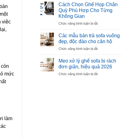
ăn
Mút
Cách Chọn Ghế Họp Chân
 bàn
mặt
Êm,
Quỳ Phù Hợp Cho Từng
đá
 một
Bền,
Không Gian
Ceramic
Không
 việc
ở
Chức năng bình luận bị tắt
Là
Xẹp
Cách
ại,
Gì?
Lún
Chọn
Có
Các mẫu bàn trà sofa vuông
Ghế
Nên
đẹp, độc đáo cho căn hộ
Họp
Chọn
ở
Chức năng bình luận bị tắt
Chân
Nội
Các
Quỳ
Thất
mẫu
Phù
Mẹo xử lý ghế sofa bị rách
Làm
bàn
Hợp
Từ
 còn
đơn giản, hiệu quả 2026
trà
Cho
Ceramic
 có mức
ở
Chức năng bình luận bị tắt
sofa
Từng
Không?
Mẹo
vuông
Không
hất
xử
đẹp,
Gian
lý
độc
ghế
đáo
sofa
cho
bị
căn
rách
hộ
đơn
ơi làm
giản,
các
hiệu
quả
2026