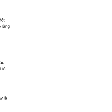
Một
o rằng
các
 tốt
y là