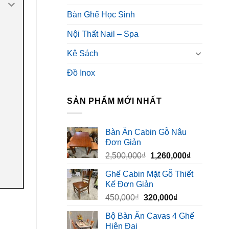
Bàn Ghế Học Sinh
Nội Thất Nail – Spa
Kệ Sách
Đồ Inox
SẢN PHẨM MỚI NHẤT
Bàn Ăn Cabin Gỗ Nâu
Đơn Giản
Giá
Giá
2,500,000
₫
1,260,000
₫
gốc
hiện
Ghế Cabin Mặt Gỗ Thiết
là:
tại
Kế Đơn Giản
2,500,000₫.
là:
Giá
Giá
450,000
₫
320,000
₫
1,260,000₫
gốc
hiện
Bộ Bàn Ăn Cavas 4 Ghế
là:
tại
Hiện Đại