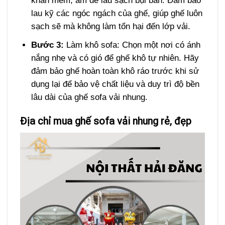
khăn mềm, ẩm để lau sạch bụi bẩn. Đảm bảo
lau kỹ các ngóc ngách của ghế, giúp ghế luôn
sạch sẽ mà không làm tổn hại đến lớp vải.
Bước 3:
Làm khô sofa: Chọn một nơi có ánh
nắng nhẹ và có gió để ghế khô tự nhiên. Hãy
đảm bảo ghế hoàn toàn khô ráo trước khi sử
dụng lại để bảo vệ chất liệu và duy trì độ bền
lâu dài của ghế sofa vải nhung.
Địa chỉ mua ghế sofa vải nhung rẻ, đẹp