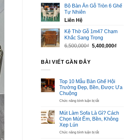
gốc
hiện
Bộ Bàn Ăn Gỗ Tròn 6 Ghế
là:
tại
Tự Nhiên
3,500,000₫.
là:
Liên Hệ
2,300,000₫
Kệ Thờ Gỗ 1m47 Chạm
Khắc Sang Trọng
Giá
Giá
6,500,000
₫
5,400,000
₫
gốc
hiện
là:
tại
BÀI VIẾT GẦN ĐÂY
6,500,000₫.
là:
5,400,000₫
Top 10 Mẫu Bàn Ghế Hội
Trường Đẹp, Bền, Được Ưa
Chuộng
ở
Chức năng bình luận bị tắt
Top
10
Mút Làm Sofa Là Gì? Cách
Mẫu
Chọn Mút Êm, Bền, Không
Bàn
Xẹp Lún
Ghế
ở
Chức năng bình luận bị tắt
Hội
Mút
Trường