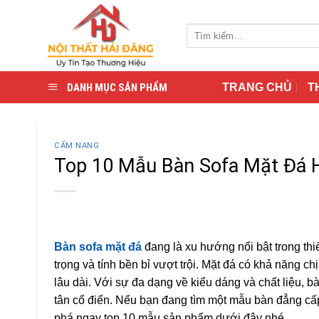
Skip
to
Tìm
content
kiếm:
DANH MỤC SẢN PHẨM
TRANG CHỦ
T
CẨM NANG
Top 10 Mẫu Bàn Sofa Mặt Đá H
Bàn sofa mặt đá
đang là xu hướng nổi bật trong thi
trọng và tính bền bỉ vượt trội. Mặt đá có khả năng ch
lâu dài. Với sự đa dạng về kiểu dáng và chất liệu, b
tân cổ điển. Nếu bạn đang tìm một mẫu bàn đẳng c
phá ngay top 10 mẫu sản phẩm dưới đây nhé.