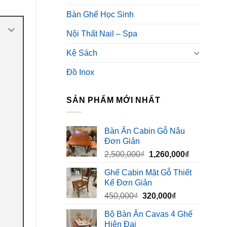
Bàn Ghế Học Sinh
Nội Thất Nail – Spa
Kệ Sách
Đồ Inox
SẢN PHẨM MỚI NHẤT
Bàn Ăn Cabin Gỗ Nâu
Đơn Giản
Giá
Giá
2,500,000
₫
1,260,000
₫
gốc
hiện
Ghế Cabin Mặt Gỗ Thiết
là:
tại
Kế Đơn Giản
2,500,000₫.
là:
Giá
Giá
450,000
₫
320,000
₫
1,260,000₫
gốc
hiện
Bộ Bàn Ăn Cavas 4 Ghế
là:
tại
Hiện Đại