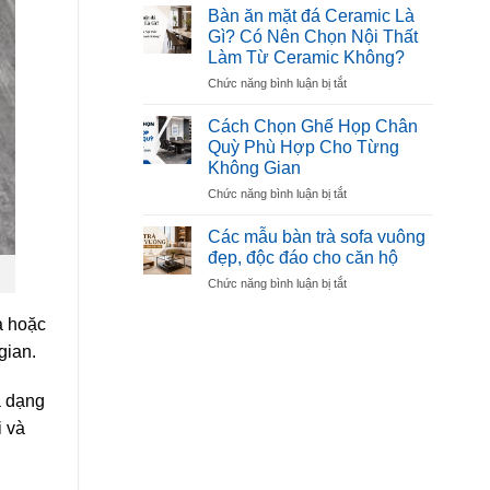
Làm
Đẹp,
Bàn ăn mặt đá Ceramic Là
Sofa
Bền,
Gì? Có Nên Chọn Nội Thất
Là
Được
Làm Từ Ceramic Không?
Gì?
Ưa
ở
Chức năng bình luận bị tắt
Cách
Chuộng
Bàn
Chọn
ăn
Mút
Cách Chọn Ghế Họp Chân
mặt
Êm,
Quỳ Phù Hợp Cho Từng
đá
Bền,
Không Gian
Ceramic
Không
ở
Chức năng bình luận bị tắt
Là
Xẹp
Cách
Gì?
Lún
Chọn
Có
Các mẫu bàn trà sofa vuông
Ghế
Nên
đẹp, độc đáo cho căn hộ
Họp
Chọn
ở
Chức năng bình luận bị tắt
Chân
Nội
Các
Quỳ
Thất
mẫu
à hoặc
Phù
Làm
bàn
Hợp
Từ
gian.
trà
Cho
Ceramic
sofa
Từng
Không?
vuông
Không
à dạng
đẹp,
Gian
i và
độc
đáo
cho
căn