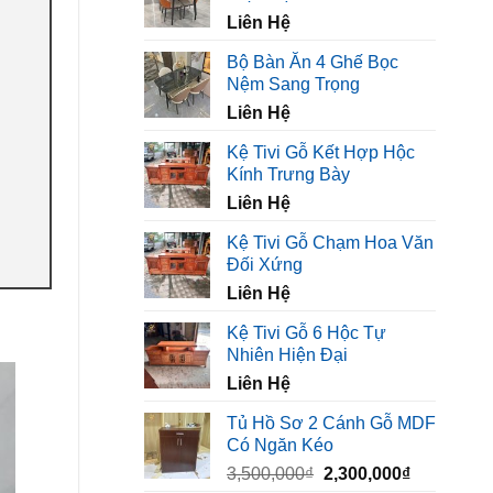
450,000₫.
là:
Liên Hệ
320,000₫.
Bộ Bàn Ăn 4 Ghế Bọc
Nệm Sang Trọng
Liên Hệ
Kệ Tivi Gỗ Kết Hợp Hộc
Kính Trưng Bày
Liên Hệ
Kệ Tivi Gỗ Chạm Hoa Văn
Đối Xứng
Liên Hệ
Kệ Tivi Gỗ 6 Hộc Tự
Nhiên Hiện Đại
Liên Hệ
Tủ Hồ Sơ 2 Cánh Gỗ MDF
Có Ngăn Kéo
Giá
Giá
3,500,000
₫
2,300,000
₫