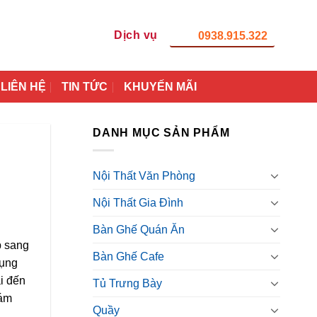
Dịch vụ
0938.915.322
LIÊN HỆ
TIN TỨC
KHUYẾN MÃI
DANH MỤC SẢN PHẨM
Nội Thất Văn Phòng
Nội Thất Gia Đình
Bàn Ghế Quán Ăn
p sang
Bàn Ghế Cafe
dụng
ại đến
Tủ Trưng Bày
ám
Quầy