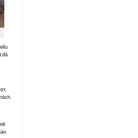
hiếu
t đá
ược
hách.
 mẽ
bàn