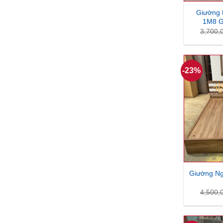
Giường 
1M8 G
3,700,
-23%
Giường Ng
4,500,