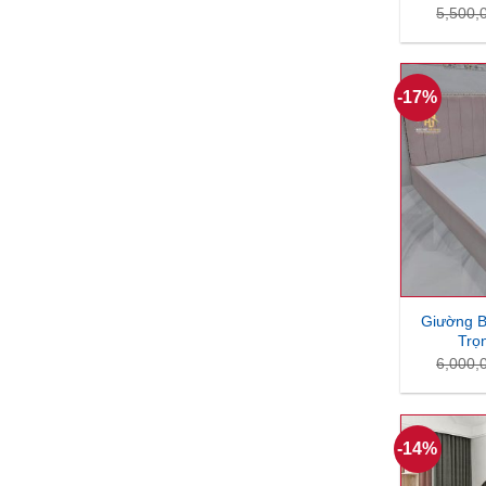
5,500,
-17%
Giường 
Trọ
6,000,
-14%