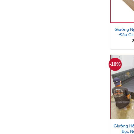
Giường N
Đầu Gi
-16%
Giường H
Bọc N