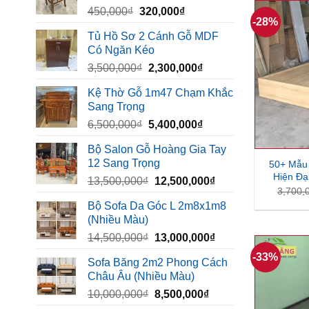
Giá
Giá
450,000
₫
320,000
₫
1,260,000₫.
-28%
gốc
hiện
Tủ Hồ Sơ 2 Cánh Gỗ MDF
là:
tại
Có Ngăn Kéo
450,000₫.
là:
Giá
Giá
3,500,000
₫
2,300,000
₫
320,000₫.
gốc
hiện
Kệ Thờ Gỗ 1m47 Chạm Khắc
là:
tại
Sang Trọng
3,500,000₫.
là:
Giá
Giá
6,500,000
₫
5,400,000
₫
2,300,000₫.
gốc
hiện
Bộ Salon Gỗ Hoàng Gia Tay
là:
tại
12 Sang Trọng
50+ Mẫu
6,500,000₫.
là:
Hiện Đạ
Giá
Giá
13,500,000
₫
12,500,000
₫
5,400,000₫.
3,700,
gốc
hiện
Bộ Sofa Da Góc L 2m8x1m8
là:
tại
(Nhiều Màu)
13,500,000₫.
là:
Giá
Giá
14,500,000
₫
13,000,000
₫
12,500,000₫.
gốc
hiện
-33%
Sofa Băng 2m2 Phong Cách
là:
tại
Châu Âu (Nhiều Màu)
14,500,000₫.
là:
Giá
Giá
10,000,000
₫
8,500,000
₫
13,000,000₫.
gốc
hiện