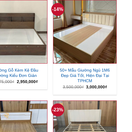
2,550,000₫.
2,550,000₫.
-14%
ờng Gỗ Kèm Kệ Đầu
50+ Mẫu Giường Ngủ 1M6
ường Kiểu Đơn Giản
Đẹp Giá Tốt, Hiện Đại Tại
TPHCM
Giá
Giá
75,000
₫
2,950,000
₫
gốc
hiện
Giá
Giá
3,500,000
₫
3,000,000
₫
là:
tại
gốc
hiện
3,675,000₫.
là:
là:
tại
2,950,000₫.
3,500,000₫.
là:
3,000,000₫.
-23%