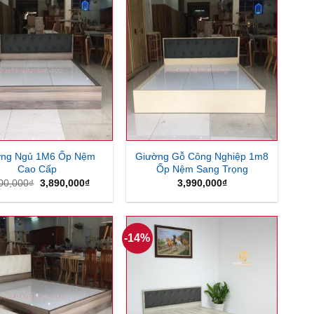
ờng Ngủ 1M6 Ốp Nệm
Giường Gỗ Công Nghiệp 1m8
Cao Cấp
Ốp Nệm Sang Trọng
Giá
Giá
00,000
₫
3,890,000
₫
3,990,000
₫
gốc
hiện
là:
tại
4,600,000₫.
là:
3,890,000₫.
-14%