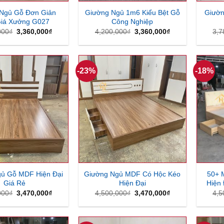
Ngủ Gỗ Đơn Giản
Giường Ngủ 1m6 Kiểu Bệt Gỗ
Giườn
iá Xưởng G027
Công Nghiệp
Giá
Giá
Giá
Giá
000
₫
3,360,000
₫
4,200,000
₫
3,360,000
₫
3,7
gốc
hiện
gốc
hiện
là:
tại
là:
tại
3,700,000₫.
là:
4,200,000₫.
là:
3,360,000₫.
3,360,000₫.
-23%
-18%
ủ Gỗ MDF Hiện Đại
Giường Ngủ MDF Có Hộc Kéo
50+ 
Giá Rẻ
Hiện Đại
Hiện 
Giá
Giá
Giá
Giá
000
₫
3,470,000
₫
4,500,000
₫
3,470,000
₫
4,5
gốc
hiện
gốc
hiện
là:
tại
là:
tại
4,500,000₫.
là:
4,500,000₫.
là:
3,470,000₫.
3,470,000₫.