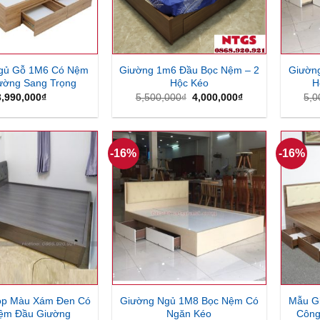
gủ Gỗ 1M6 Có Nệm
Giường 1m6 Đầu Bọc Nệm – 2
Giườn
ường Sang Trọng
Hộc Kéo
H
Giá
Giá
3,990,000
₫
5,500,000
₫
4,000,000
₫
5,0
gốc
hiện
là:
tại
5,500,000₫.
là:
4,000,000₫.
-16%
-16%
ộp Màu Xám Đen Có
Giường Ngủ 1M8 Bọc Nệm Có
Mẫu G
ệm Đầu Giường
Ngăn Kéo
Công