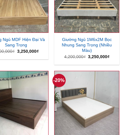
g Ngủ MDF Hiện Đại Và
Giường Ngủ 1M6x2M Bọc
Sang Trọng
Nhung Sang Trọng (Nhiều
Màu)
Giá
Giá
00,000
₫
3,250,000
₫
gốc
hiện
Giá
Giá
4,200,000
₫
3,250,000
₫
là:
tại
gốc
hiện
4,000,000₫.
là:
là:
tại
3,250,000₫.
4,200,000₫.
là:
3,250,000₫.
-20%