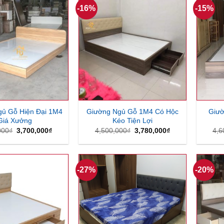
-16%
-15%
ủ Gỗ Hiện Đại 1M4
Giường Ngủ Gỗ 1M4 Có Hộc
Giư
Giá Xưởng
Kéo Tiện Lợi
Giá
Giá
Giá
Giá
000
₫
3,700,000
₫
4,500,000
₫
3,780,000
₫
4,6
gốc
hiện
gốc
hiện
là:
tại
là:
tại
4,500,000₫.
là:
4,500,000₫.
là:
3,700,000₫.
3,780,000₫.
-27%
-20%