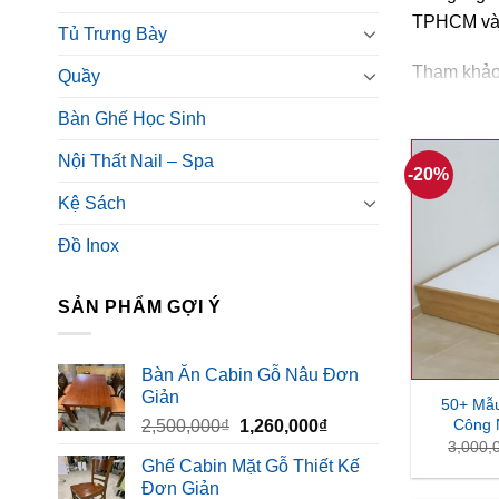
TPHCM và c
Tủ Trưng Bày
Tham khảo
Quầy
thăm showr
Bàn Ghế Học Sinh
Nội Thất Nail – Spa
-20%
Kệ Sách
Đồ Inox
SẢN PHẨM GỢI Ý
Bàn Ăn Cabin Gỗ Nâu Đơn
Giản
50+ Mẫ
Công 
Giá
Giá
2,500,000
₫
1,260,000
₫
3,000,
gốc
hiện
Ghế Cabin Mặt Gỗ Thiết Kế
là:
tại
Đơn Giản
2,500,000₫.
là: