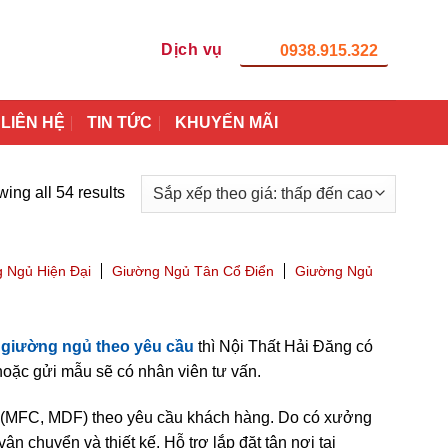
Dịch vụ
0938.915.322
LIÊN HỆ
TIN TỨC
KHUYẾN MÃI
ing all 54 results
 Ngủ Hiện Đại
Giường Ngủ Tân Cổ Điển
Giường Ngủ
giường ngủ theo yêu cầu
thì Nội Thất Hải Đăng có
oặc gửi mẫu sẽ có nhân viên tư vấn.
(MFC, MDF) theo yêu cầu khách hàng. Do có xưởng
ận chuyển và thiết kế. Hỗ trợ lắp đặt tận nơi tại