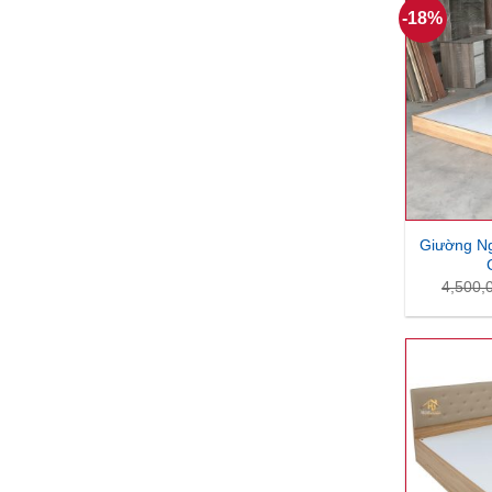
-18%
Giường Ng
4,500,