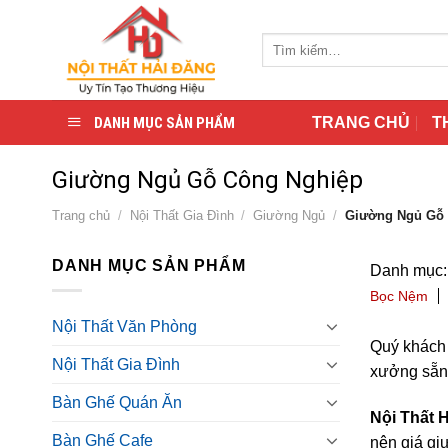
Skip
to
Tìm
content
kiếm:
DANH MỤC SẢN PHẨM
TRANG CHỦ
T
Giường Ngủ Gỗ Công Nghiệp
Trang chủ
/
Nội Thất Gia Đình
/
Giường Ngủ
/
Giường Ngủ Gỗ 
DANH MỤC SẢN PHẨM
Danh mục:
Bọc Nệm
Nội Thất Văn Phòng
Quý khách
Nội Thất Gia Đình
xưởng sẵn 
Bàn Ghế Quán Ăn
Nội Thất 
Bàn Ghế Cafe
nên giá giư