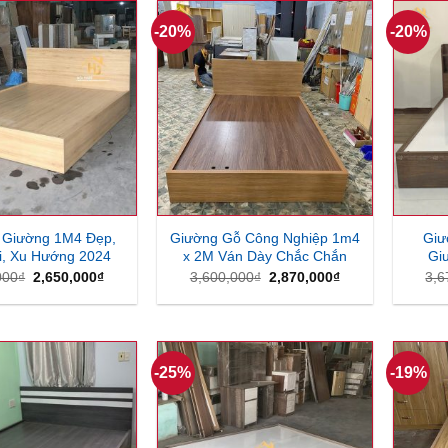
2,400,000₫.
2,450,000₫.
-20%
-20%
 Giường 1M4 Đẹp,
Giường Gỗ Công Nghiệp 1m4
Giư
i, Xu Hướng 2024
x 2M Ván Dày Chắc Chắn
Gi
Giá
Giá
Giá
Giá
000
₫
2,650,000
₫
3,600,000
₫
2,870,000
₫
3,6
gốc
hiện
gốc
hiện
là:
tại
là:
tại
3,700,000₫.
là:
3,600,000₫.
là:
2,650,000₫.
2,870,000₫.
-25%
-19%