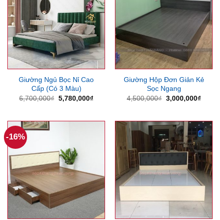
Giường Ngủ Bọc Nỉ Cao
Giường Hộp Đơn Giản Kẻ
Cấp (Có 3 Màu)
Sọc Ngang
Giá
Giá
Giá
Giá
6,700,000
₫
5,780,000
₫
4,500,000
₫
3,000,000
₫
gốc
hiện
gốc
hiện
là:
tại
là:
tại
6,700,000₫.
là:
4,500,000₫.
là:
5,780,000₫.
3,000
-16%