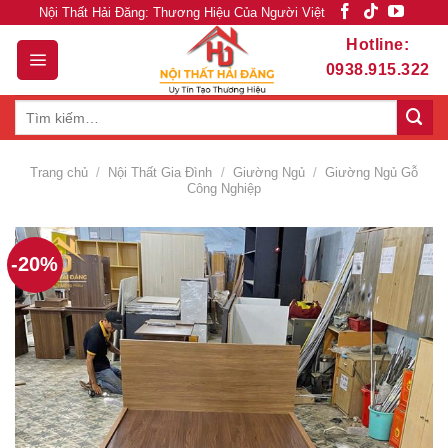
Skip
Nội Thất Hải Đăng: Thương Hiệu Của Người Việt
to
Hotline:
content
0938.915.322
Tìm
kiếm:
Trang chủ
/
Nội Thất Gia Đình
/
Giường Ngủ
/
Giường Ngủ Gỗ
Công Nghiệp
-20%