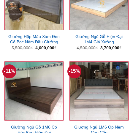
Giường Hộp Màu Xám Đen
Giường Ngủ Gỗ Hiện Đại
Có Bọc Nệm Đầu Giường
1M4 Giá Xưởng
Giá
Giá
Giá
Giá
5,500,000
₫
4,600,000
₫
4,500,000
₫
3,700,000
₫
gốc
hiện
gốc
hiện
là:
tại
là:
tại
5,500,000₫.
là:
4,500,000₫.
là:
4,600,000₫.
3,700
-11%
-15%
Giường Ngủ Gỗ 1M6 Có
Giường Ngủ 1M6 Ốp Nệm
Hộc Kéo Hiện Đại
Cao Cấp