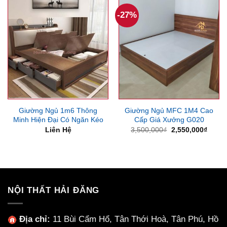
4,500,000₫.
-27%
Giường Ngủ 1m6 Thông
Giường Ngủ MFC 1M4 Cao
Minh Hiện Đại Có Ngăn Kéo
Cấp Giá Xưởng G020
Giá
Giá
Liên Hệ
3,500,000
₫
2,550,000
₫
gốc
hiện
là:
tại
3,500,000₫.
là:
2,550
NỘI THẤT HẢI ĐĂNG
Địa chỉ:
11 Bùi Cẩm Hổ, Tân Thới Hoà, Tân Phú, Hồ