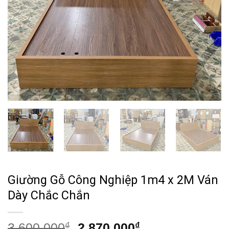
Giường Gỗ Công Nghiệp 1m4 x 2M Ván
Dày Chắc Chắn
Giá
Giá
3,600,000
₫
2,870,000
₫