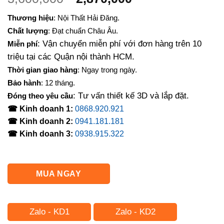
gốc
hiện
Thương hiệu
: Nội Thất Hải Đăng.
là:
tại
Chất lượng
: Đạt chuẩn Châu Âu.
3,600,000₫.
là:
: Vận chuyển miễn phí với đơn hàng trên 10
Miễn phí
2,870,000₫.
triệu tại các Quận nội thành HCM.
Thời gian giao hàng
: Ngay trong ngày.
Bảo hành
: 12 tháng.
: Tư vấn thiết kế 3D và lắp đặt.
Đóng theo yêu cầu
☎ Kinh doanh 1:
0868.920.921
☎ Kinh doanh 2:
0941.181.181
☎ Kinh doanh 3:
0938.915.322
MUA NGAY
Zalo - KD1
Zalo - KD2