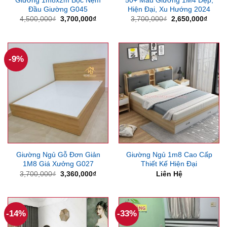
Giường 1m8x2m Bọc Nệm
50+ Mẫu Giường 1M4 Đẹp,
Đầu Giường G045
Hiện Đại, Xu Hướng 2024
Giá
Giá
Giá
Giá
4,500,000
₫
3,700,000
₫
3,700,000
₫
2,650,000
₫
gốc
hiện
gốc
hiện
là:
tại
là:
tại
4,500,000₫.
là:
3,700,000₫.
là:
3,700,000₫.
2,650
-9%
Giường Ngủ Gỗ Đơn Giản
Giường Ngủ 1m8 Cao Cấp
1M8 Giá Xưởng G027
Thiết Kế Hiện Đại
Giá
Giá
3,700,000
₫
3,360,000
₫
Liên Hệ
gốc
hiện
là:
tại
3,700,000₫.
là:
3,360,000₫.
-14%
-33%