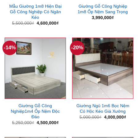
Mẫu Giường 1m8 Hiện Đại
Giường Gỗ Công Nghiệp
Gỗ Công Nghiệp Có Ngăn
1m8 Ốp Nệm Sang Trọng
Kéo
3,990,000
₫
Giá
Giá
5,500,000
₫
4,600,000
₫
gốc
hiện
là:
tại
5,500,000₫.
là:
4,600,000₫.
-14%
-20%
Giường Gỗ Công
Giường Ngủ 1m6 Bọc Nệm
Nghiệp1m4 Ốp Nệm Độc
Có Hộc Kéo Giá Xưởng
Đáo
Giá
Giá
5,000,000
₫
4,000,000
₫
gốc
hiện
Giá
Giá
5,250,000
₫
4,500,000
₫
là:
tại
gốc
hiện
5,000,000₫.
là:
là:
tại
4,000
5,250,000₫.
là: