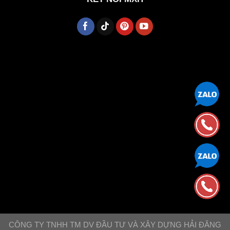
CÔNG TY TNHH TM DV ĐẦU TƯ VÀ XÂY DỰNG HẢI ĐĂNG