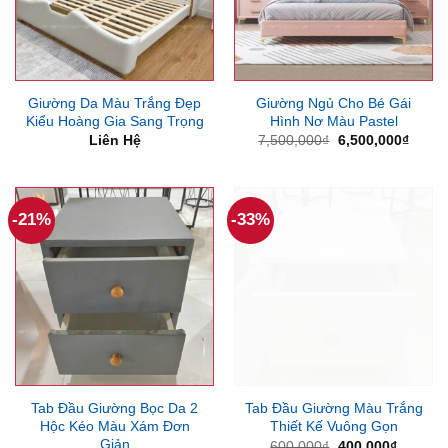
Giường Da Màu Trắng Đẹp
Giường Ngủ Cho Bé Gái
Kiểu Hoàng Gia Sang Trọng
Hình Nơ Màu Pastel
Giá
Giá
Liên Hệ
7,500,000
₫
6,500,000
₫
gốc
hiện
là:
tại
7,500,000₫.
là:
6,500
-21%
-33%
Tab Đầu Giường Bọc Da 2
Tab Đầu Giường Màu Trắng
Hộc Kéo Màu Xám Đơn
Thiết Kế Vuông Gọn
Giản
Giá
Giá
600,000
₫
400,000
₫