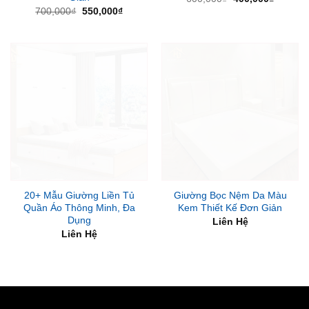
gốc
hiện
Giá
Giá
700,000
₫
550,000
₫
là:
tại
gốc
hiện
600,000₫.
là:
là:
tại
400,000
700,000₫.
là:
550,000₫.
20+ Mẫu Giường Liền Tủ
Giường Bọc Nệm Da Màu
Quần Áo Thông Minh, Đa
Kem Thiết Kế Đơn Giản
Dụng
Liên Hệ
Liên Hệ