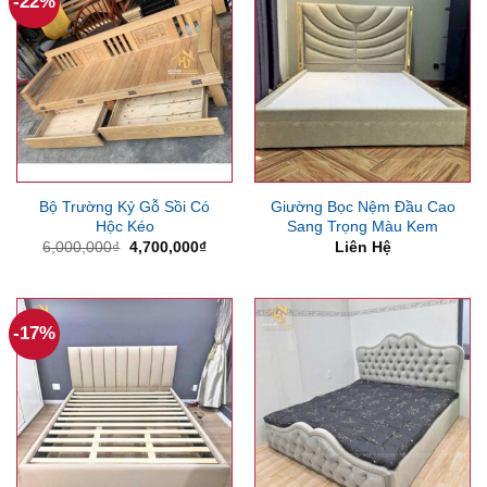
-22%
Bộ Trường Kỷ Gỗ Sồi Có
Giường Bọc Nệm Đầu Cao
Hộc Kéo
Sang Trọng Màu Kem
Giá
Giá
6,000,000
₫
4,700,000
₫
Liên Hệ
gốc
hiện
là:
tại
6,000,000₫.
là:
4,700,000₫.
-17%