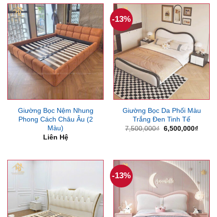
8,500,000₫.
là:
7,200,000₫.
-13%
Giường Bọc Nệm Nhung
Giường Bọc Da Phối Màu
Phong Cách Châu Âu (2
Trắng Đen Tinh Tế
Màu)
Giá
Giá
7,500,000
₫
6,500,000
₫
gốc
hiện
Liên Hệ
là:
tại
7,500,000₫.
là:
6,500
-13%