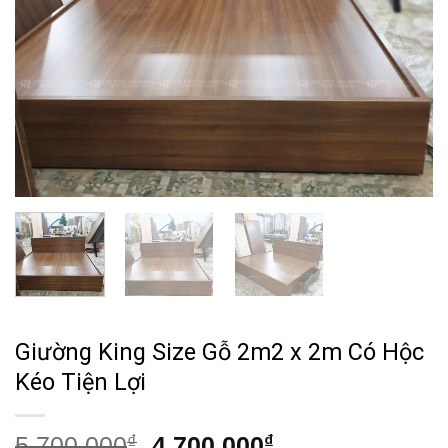
Giường King Size Gỗ 2m2 x 2m Có Hộc
Kéo Tiện Lợi
Giá
Giá
5,700,000
₫
4,700,000
₫