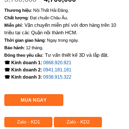
gốc
hiện
Thương hiệu
: Nội Thất Hải Đăng.
là:
tại
Chất lượng
: Đạt chuẩn Châu Âu.
5,700,000₫.
là:
: Vận chuyển miễn phí với đơn hàng trên 10
Miễn phí
4,700,000₫.
triệu tại các Quận nội thành HCM.
Thời gian giao hàng
: Ngay trong ngày.
Bảo hành
: 12 tháng.
: Tư vấn thiết kế 3D và lắp đặt.
Đóng theo yêu cầu
☎ Kinh doanh 1:
0868.920.921
☎ Kinh doanh 2:
0941.181.181
☎ Kinh doanh 3:
0938.915.322
MUA NGAY
Zalo - KD1
Zalo - KD2