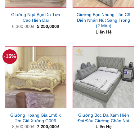
Giường Ngủ Bọc Da Tựa
Giường Bọc Nhung Tân Cổ
Cao Hiện Đại
Điển Nhấn Nút Sang Trọng
(2 Màu)
Giá
Giá
6,300,000
₫
5,250,000
₫
gốc
hiện
Liên Hệ
là:
tại
6,300,000₫.
là:
5,250,000₫.
-15%
Giường Hoàng Gia 1m8 x
Giường Bọc Da Xám Hiện
2m Giá Xưởng G006
Đại Đầu Giường Chần Nút
Giá
Giá
8,500,000
₫
7,200,000
₫
Liên Hệ
gốc
hiện
là:
tại