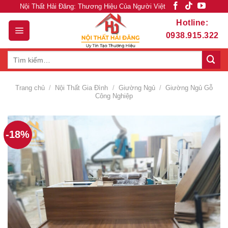
Skip
Nội Thất Hải Đăng: Thương Hiệu Của Người Việt
to
Hotline:
content
0938.915.322
Tìm
kiếm:
Trang chủ
/
Nội Thất Gia Đình
/
Giường Ngủ
/
Giường Ngủ Gỗ
Công Nghiệp
-18%