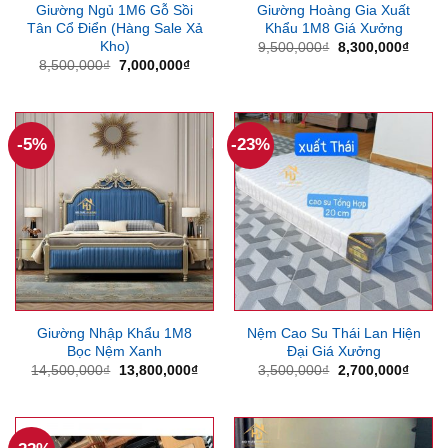
Giường Ngủ 1M6 Gỗ Sồi
Giường Hoàng Gia Xuất
Tân Cổ Điển (Hàng Sale Xả
Khẩu 1M8 Giá Xưởng
Kho)
Giá
Giá
9,500,000
₫
8,300,000
₫
gốc
hiện
Giá
Giá
8,500,000
₫
7,000,000
₫
là:
tại
gốc
hiện
9,500,000₫.
là:
là:
tại
8,300
8,500,000₫.
là:
7,000,000₫.
-5%
-23%
Giường Nhập Khẩu 1M8
Nệm Cao Su Thái Lan Hiện
Bọc Nệm Xanh
Đại Giá Xưởng
Giá
Giá
Giá
Giá
14,500,000
₫
13,800,000
₫
3,500,000
₫
2,700,000
₫
gốc
hiện
gốc
hiện
là:
tại
là:
tại
14,500,000₫.
là:
3,500,000₫.
là:
13,800,000₫.
2,700