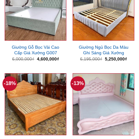
Giường Gỗ Bọc Vải Cao
Giường Ngủ Bọc Da Màu
Cấp Giá Xưởng G007
Ghi Sáng Giá Xưởng
Giá
Giá
Giá
Giá
6,000,000
₫
4,600,000
₫
6,195,000
₫
5,250,000
₫
gốc
hiện
gốc
hiện
là:
tại
là:
tại
6,000,000₫.
là:
6,195,000₫.
là:
4,600,000₫.
5,250
-18%
-13%