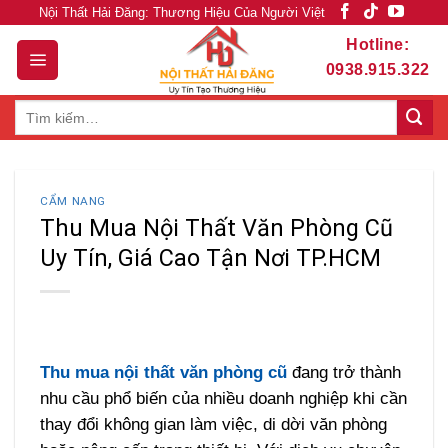
Skip
Nội Thất Hải Đăng: Thương Hiệu Của Người Việt
to
Hotline:
content
0938.915.322
Tìm
kiếm:
CẨM NANG
Thu Mua Nội Thất Văn Phòng Cũ
Uy Tín, Giá Cao Tận Nơi TP.HCM
Thu mua nội thất văn phòng cũ
đang trở thành
nhu cầu phổ biến của nhiều doanh nghiệp khi cần
thay đổi không gian làm việc, di dời văn phòng