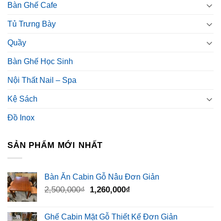
Bàn Ghế Cafe
Tủ Trưng Bày
Quầy
Bàn Ghế Học Sinh
Nội Thất Nail – Spa
Kệ Sách
Đồ Inox
SẢN PHẨM MỚI NHẤT
Bàn Ăn Cabin Gỗ Nâu Đơn Giản
Giá
Giá
2,500,000
₫
1,260,000
₫
gốc
hiện
là:
tại
Ghế Cabin Mặt Gỗ Thiết Kế Đơn Giản