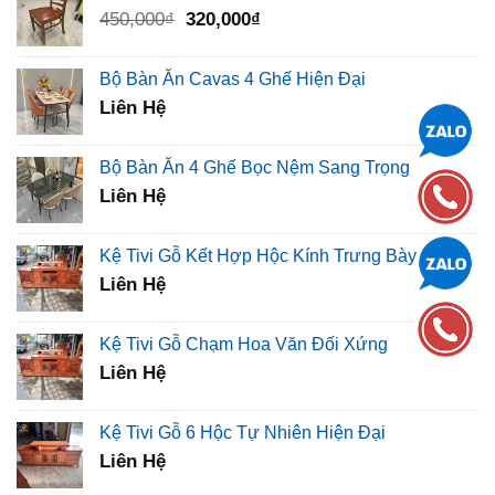
2,500,000₫.
là:
Giá
Giá
450,000
₫
320,000
₫
1,260,000₫.
gốc
hiện
là:
tại
Bộ Bàn Ăn Cavas 4 Ghế Hiện Đại
450,000₫.
là:
Liên Hệ
320,000₫.
Bộ Bàn Ăn 4 Ghế Bọc Nệm Sang Trọng
Liên Hệ
Kệ Tivi Gỗ Kết Hợp Hộc Kính Trưng Bày
Liên Hệ
Kệ Tivi Gỗ Chạm Hoa Văn Đối Xứng
Liên Hệ
Kệ Tivi Gỗ 6 Hộc Tự Nhiên Hiện Đại
Liên Hệ