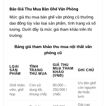
Báo Giá Thu Mua Bàn Ghế Văn Phòng
Mức giá thu mua bàn ghế văn phòng cũ thường
dao động tùy vào loại sản phẩm, tình trạng và số
lượng. Dưới đây là mức giá tham khảo trên thị
trường:
Bảng giá tham khảo thu mua nội thất văn
phòng cũ
GIÁ THU
LOẠI
TÌNH
MUA THAM
SẢN
TRẠNG
GHI CHÚ
KHẢO
PHẨM
THU MUA
(VNĐ)
Ưu tiên ghế
Ghế nhân
Còn sử
80.000 –
còn nguyên
viên, ghế
dụng tốt,
250.000 /
da hoặc
họp
khung chắc
chiếc
lưới
Giá cao