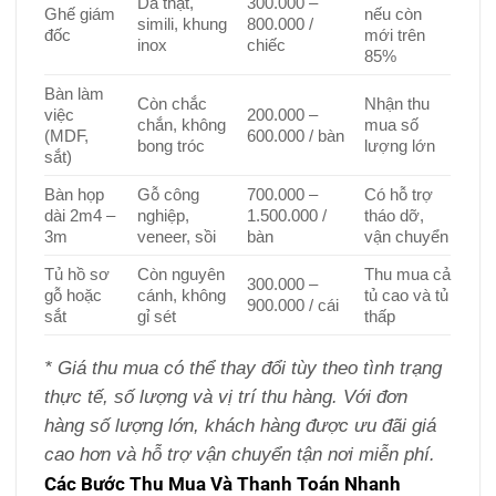
Da thật,
300.000 –
Ghế giám
nếu còn
simili, khung
800.000 /
đốc
mới trên
inox
chiếc
85%
Bàn làm
Còn chắc
Nhận thu
việc
200.000 –
chắn, không
mua số
(MDF,
600.000 / bàn
bong tróc
lượng lớn
sắt)
Bàn họp
Gỗ công
700.000 –
Có hỗ trợ
dài 2m4 –
nghiệp,
1.500.000 /
tháo dỡ,
3m
veneer, sồi
bàn
vận chuyển
Tủ hồ sơ
Còn nguyên
Thu mua cả
300.000 –
gỗ hoặc
cánh, không
tủ cao và tủ
900.000 / cái
sắt
gỉ sét
thấp
* Giá thu mua có thể thay đổi tùy theo tình trạng
thực tế, số lượng và vị trí thu hàng. Với đơn
hàng số lượng lớn, khách hàng được ưu đãi giá
cao hơn và hỗ trợ vận chuyển tận nơi miễn phí.
Các Bước Thu Mua Và Thanh Toán Nhanh