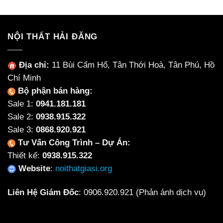
Cho
Từ
sofa
Từng
Ceramic
vuông
Không
Không?
đẹp,
Gian
độc
NỘI THẤT HẢI ĐĂNG
đáo
cho
căn
Địa chỉ:
11 Bùi Cẩm Hổ, Tân Thới Hoà, Tân Phú, Hồ
hộ
Chí Minh
Bộ phận bán hàng:
Sale 1:
0941.181.181
Sale 2:
0938.915.322
Sale 3:
0868.920.921
Tư Vấn Công Trình – Dự Án:
Thiết kế:
0938.915.322
Website
:
noithatgiasi.org
Liên Hệ Giám Đốc
:
0906.920.921
(Phản ánh dịch vụ)