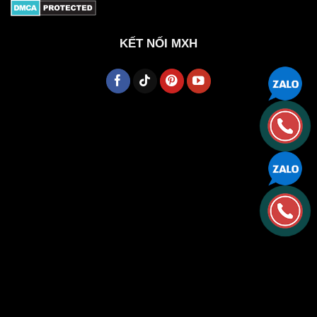
KẾT NỐI MXH