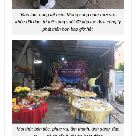
“Đầu tàu” cúng tất niên. Mong sang năm mới sức
khỏe dồi dào, trí tuệ sáng suốt để tiếp tục đưa công ty
phát triển hơn bao giờ hết.
Mọi thứ: bàn tiệc, phục vụ, âm thanh, ánh sáng, đạo