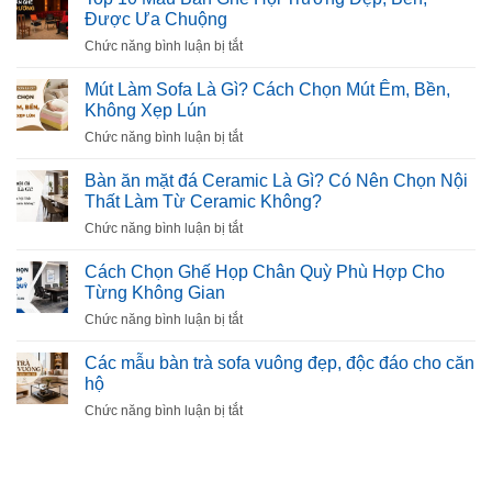
Được Ưa Chuộng
ở
Chức năng bình luận bị tắt
Top
10
Mút Làm Sofa Là Gì? Cách Chọn Mút Êm, Bền,
Mẫu
Không Xẹp Lún
Bàn
ở
Chức năng bình luận bị tắt
Ghế
Mút
Hội
Làm
Bàn ăn mặt đá Ceramic Là Gì? Có Nên Chọn Nội
Trường
Sofa
Thất Làm Từ Ceramic Không?
Đẹp,
Là
Bền,
ở
Chức năng bình luận bị tắt
Gì?
Được
Bàn
Cách
Ưa
ăn
Cách Chọn Ghế Họp Chân Quỳ Phù Hợp Cho
Chọn
Chuộng
mặt
Từng Không Gian
Mút
đá
Êm,
ở
Chức năng bình luận bị tắt
Ceramic
Bền,
Cách
Là
Không
Chọn
Các mẫu bàn trà sofa vuông đẹp, độc đáo cho căn
Gì?
Xẹp
Ghế
hộ
Có
Lún
Họp
Nên
ở
Chức năng bình luận bị tắt
Chân
Chọn
Các
Quỳ
Nội
mẫu
Phù
Thất
bàn
Hợp
Làm
trà