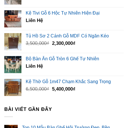
Kệ Tivi Gỗ 6 Hộc Tự Nhiên Hiện Đại
Liên Hệ
Tủ Hồ Sơ 2 Cánh Gỗ MDF Có Ngăn Kéo
Giá
Giá
3,500,000
₫
2,300,000
₫
gốc
hiện
là:
tại
Bộ Bàn Ăn Gỗ Tròn 6 Ghế Tự Nhiên
3,500,000₫.
là:
Liên Hệ
2,300,000₫.
Kệ Thờ Gỗ 1m47 Chạm Khắc Sang Trọng
Giá
Giá
6,500,000
₫
5,400,000
₫
gốc
hiện
là:
tại
6,500,000₫.
là:
BÀI VIẾT GẦN ĐÂY
5,400,000₫.
Top 10 Mẫu Bàn Ghế Hội Trường Đẹp, Bền,