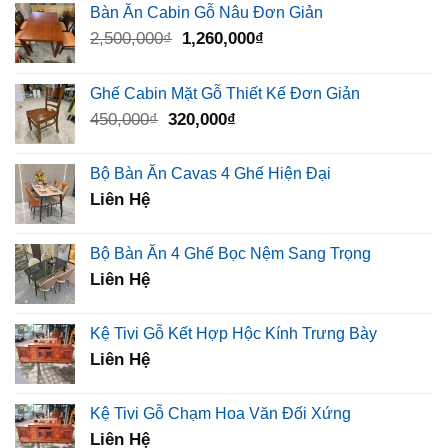
Bàn Ăn Cabin Gỗ Nâu Đơn Giản
Giá
Giá
2,500,000
₫
1,260,000
₫
gốc
hiện
là:
tại
Ghế Cabin Mặt Gỗ Thiết Kế Đơn Giản
2,500,000₫.
là:
Giá
Giá
450,000
₫
320,000
₫
1,260,000₫.
gốc
hiện
là:
tại
Bộ Bàn Ăn Cavas 4 Ghế Hiện Đại
450,000₫.
là:
Liên Hệ
320,000₫.
Bộ Bàn Ăn 4 Ghế Bọc Nệm Sang Trọng
Liên Hệ
Kệ Tivi Gỗ Kết Hợp Hộc Kính Trưng Bày
Liên Hệ
Kệ Tivi Gỗ Chạm Hoa Văn Đối Xứng
Liên Hệ