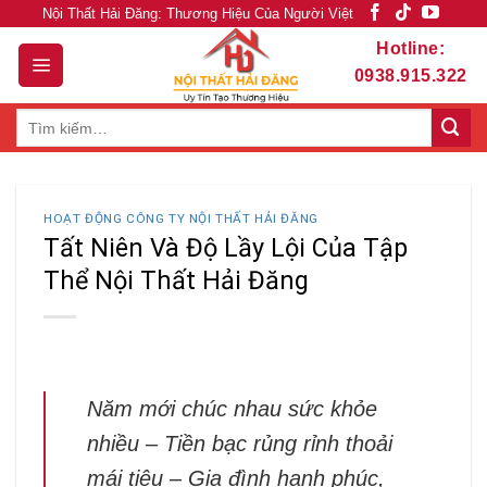
Skip
Nội Thất Hải Đăng: Thương Hiệu Của Người Việt
to
Hotline:
content
0938.915.322
Tìm
kiếm:
HOẠT ĐỘNG CÔNG TY NỘI THẤT HẢI ĐĂNG
Tất Niên Và Độ Lầy Lội Của Tập
Thể Nội Thất Hải Đăng
Năm mới chúc nhau sức khỏe
nhiều – Tiền bạc rủng rỉnh thoải
mái tiêu – Gia đình hạnh phúc,