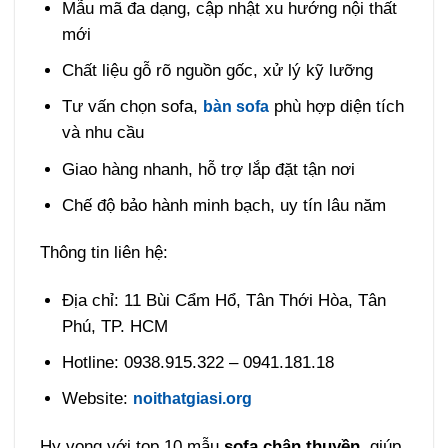
Mẫu mã đa dạng, cập nhật xu hướng nội thất
mới
Chất liệu gỗ rõ nguồn gốc, xử lý kỹ lưỡng
Tư vấn chọn sofa,
phù hợp diện tích
bàn sofa
và nhu cầu
Giao hàng nhanh, hỗ trợ lắp đặt tận nơi
Chế độ bảo hành minh bạch, uy tín lâu năm
Thông tin liên hệ:
Địa chỉ: 11 Bùi Cẩm Hổ, Tân Thới Hòa, Tân
Phú, TP. HCM
Hotline: 0938.915.322 – 0941.181.18
Website:
noithatgiasi.org
Hy vọng với top 10 mẫu
sofa chân thuyền
, giúp