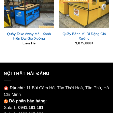
Quầy Take Away Màu Xanh
Quầy Bánh Mì Di Động Giá
Hiện Đại Giá Xưởng
Xưởng
Liên Hệ
3,675,000
₫
NỘI THẤT HẢI ĐĂNG
Địa chỉ:
11 Bùi Cẩm Hổ, Tân Thới Hoà, Tân Phú, Hồ
Chí Minh
Bộ phận bán hàng:
Sale 1:
0941.181.181