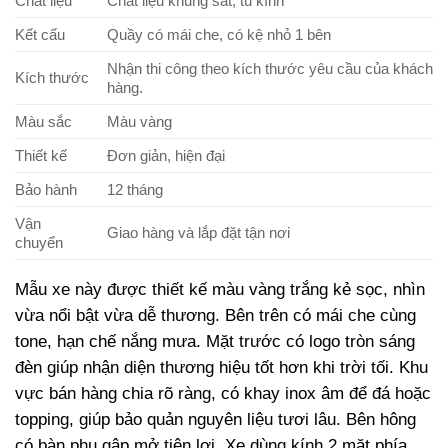
Chất liệu
Chất liệu khung sắt, tủ kính
Kết cấu
Quầy có mái che, có kệ nhỏ 1 bên
Nhận thi công theo kích thước yêu cầu của khách
Kích thước
hàng.
Màu sắc
Màu vàng
Thiết kế
Đơn giản, hiện đại
Bảo hành
12 tháng
Vận
Giao hàng và lắp đặt tận nơi
chuyển
Mẫu xe này được thiết kế màu vàng trắng kẻ sọc, nhìn
vừa nổi bật vừa dễ thương. Bên trên có mái che cùng
tone, hạn chế nắng mưa. Mặt trước có logo tròn sáng
đèn giúp nhận diện thương hiệu tốt hơn khi trời tối. Khu
vực bán hàng chia rõ ràng, có khay inox âm để đá hoặc
topping, giúp bảo quản nguyên liệu tươi lâu. Bên hông
có bàn phụ gập mở tiện lợi. Xe dùng kính 2 mặt phía