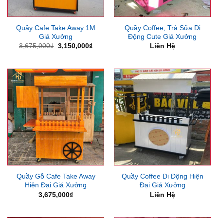
Quầy Cafe Take Away 1M
Quầy Coffee, Trà Sữa Di
Giá Xưởng
Động Cute Giá Xưởng
Giá
Giá
3,675,000
₫
3,150,000
₫
Liên Hệ
gốc
hiện
là:
tại
3,675,000₫.
là:
3,150,000₫.
Quầy Gỗ Cafe Take Away
Quầy Coffee Di Động Hiện
Hiện Đại Giá Xưởng
Đại Giá Xưởng
3,675,000
₫
Liên Hệ