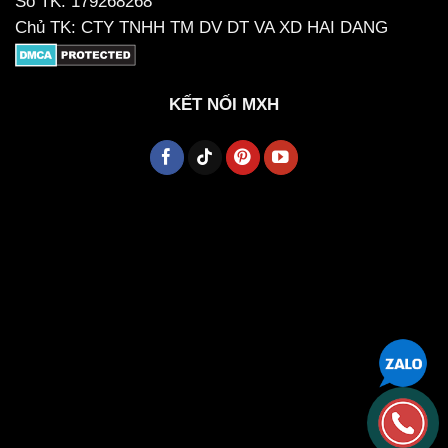
Số TK: 179268268
Chủ TK: CTY TNHH TM DV DT VA XD HAI DANG
KẾT NỐI MXH