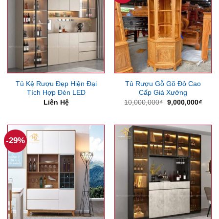
Tủ Kệ Rượu Đẹp Hiện Đại
Tủ Rượu Gỗ Gõ Đỏ Cao
Tích Hợp Đèn LED
Cấp Giá Xưởng
Giá
Giá
Liên Hệ
10,000,000
₫
9,000,000
₫
gốc
hiện
là:
tại
10,000,000₫.
là:
9,000
-29%