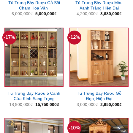
Tủ Trưng Bày Rượu Gỗ Sồi
Tủ Trưng Bày Rượu Màu
Chạm Hoa Văn
Xanh Trắng Hiện Đại
Giá
Giá
Giá
Giá
6,000,000
₫
5,000,000
₫
4,200,000
₫
3,680,000
₫
gốc
hiện
gốc
hiện
là:
tại
là:
tại
6,000,000₫.
là:
4,200,000₫.
là:
5,000,000₫.
3,680
-17%
-12%
Tủ Trưng Bày Rượu 5 Cánh
Tủ Trưng Bày Rượu Gỗ
Cửa Kính Sang Trọng
Đẹp, Hiện Đại
Giá
Giá
Giá
Giá
18,900,000
₫
15,750,000
₫
3,000,000
₫
2,650,000
₫
gốc
hiện
gốc
hiện
là:
tại
là:
tại
18,900,000₫.
là:
3,000,000₫.
là:
15,750,000₫.
2,650
-10%