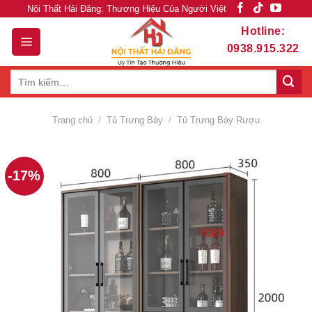
Skip
Nội Thất Hải Đăng: Thương Hiệu Của Người Việt
to
Hotline:
content
0938.915.322
Tìm
kiếm:
Trang chủ
/
Tủ Trưng Bày
/
Tủ Trưng Bày Rượu
-17%