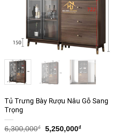
Tủ Trưng Bày Rượu Nâu Gỗ Sang
Trọng
Giá
Giá
6,300,000
₫
5,250,000
₫