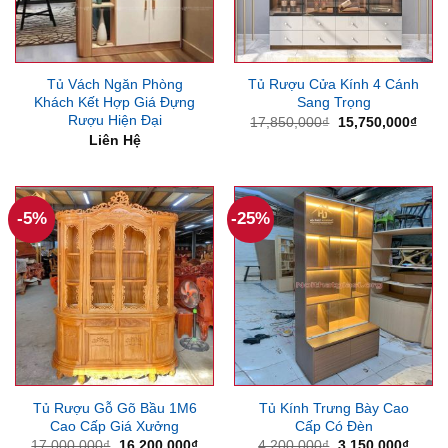
Tủ Vách Ngăn Phòng
Tủ Rượu Cửa Kính 4 Cánh
Khách Kết Hợp Giá Đựng
Sang Trọng
Rượu Hiện Đại
Giá
Giá
17,850,000
₫
15,750,000
₫
gốc
hiện
Liên Hệ
là:
tại
17,850,000₫.
là:
15,7
-5%
-25%
Tủ Rượu Gỗ Gõ Bầu 1M6
Tủ Kính Trưng Bày Cao
Cao Cấp Giá Xưởng
Cấp Có Đèn
Giá
Giá
Giá
Giá
17,000,000
₫
16,200,000
₫
4,200,000
₫
3,150,000
₫