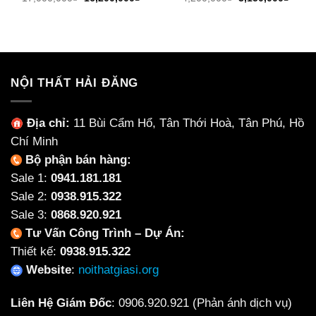
gốc
hiện
gốc
hiện
là:
tại
là:
tại
17,000,000₫.
là:
4,200,000₫.
là:
16,200,000₫.
3,150
NỘI THẤT HẢI ĐĂNG
Địa chỉ:
11 Bùi Cẩm Hổ, Tân Thới Hoà, Tân Phú, Hồ
Chí Minh
Bộ phận bán hàng:
Sale 1:
0941.181.181
Sale 2:
0938.915.322
Sale 3:
0868.920.921
Tư Vấn Công Trình – Dự Án:
Thiết kế:
0938.915.322
Website
:
noithatgiasi.org
Liên Hệ Giám Đốc
:
0906.920.921
(Phản ánh dịch vụ)