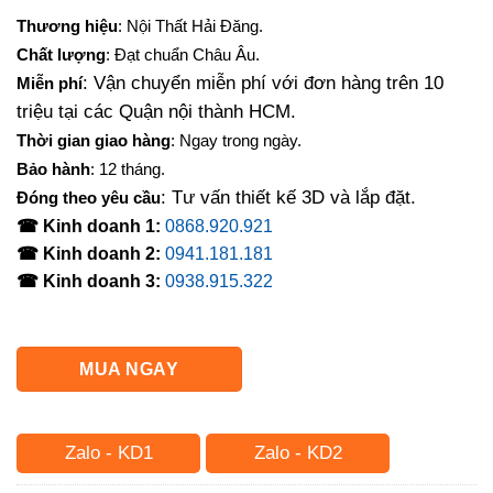
gốc
hiện
Thương hiệu
: Nội Thất Hải Đăng.
là:
tại
Chất lượng
: Đạt chuẩn Châu Âu.
6,300,000₫.
là:
: Vận chuyển miễn phí với đơn hàng trên 10
Miễn phí
5,250,000₫.
triệu tại các Quận nội thành HCM.
Thời gian giao hàng
: Ngay trong ngày.
Bảo hành
: 12 tháng.
: Tư vấn thiết kế 3D và lắp đặt.
Đóng theo yêu cầu
☎ Kinh doanh 1:
0868.920.921
☎ Kinh doanh 2:
0941.181.181
☎ Kinh doanh 3:
0938.915.322
MUA NGAY
Zalo - KD1
Zalo - KD2