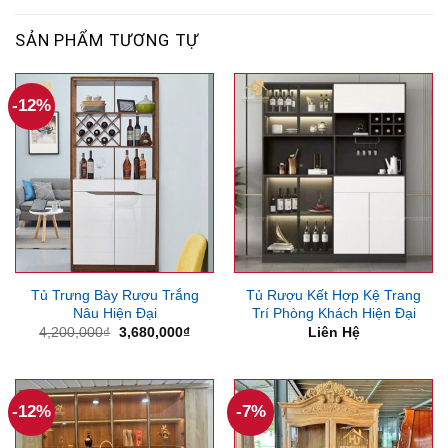
SẢN PHẨM TƯƠNG TỰ
-12%
Tủ Trưng Bày Rượu Trắng
Tủ Rượu Kết Hợp Kệ Trang
Nâu Hiện Đại
Trí Phòng Khách Hiện Đại
Giá
Giá
4,200,000
₫
3,680,000
₫
Liên Hệ
gốc
hiện
là:
tại
4,200,000₫.
là:
3,680,000₫.
-12%
-7%