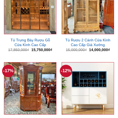
Tủ Trưng Bày Rượu Gỗ
Tủ Rượu 2 Cánh Cửa Kính
Cửa Kính Cao Cấp
Cao Cấp Giá Xưởng
Giá
Giá
Giá
Giá
17,850,000
₫
15,750,000
₫
15,000,000
₫
14,000,000
₫
gốc
hiện
gốc
hiện
là:
tại
là:
tại
17,850,000₫.
là:
15,000,000₫.
là:
15,750,000₫.
14,0
-17%
-12%