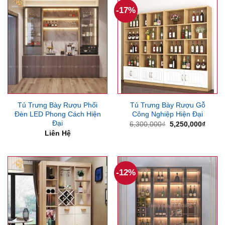
-17%
Tủ Trưng Bày Rượu Phối
Tủ Trưng Bày Rượu Gỗ
Đèn LED Phong Cách Hiện
Công Nghiệp Hiện Đại
Đại
Giá
Giá
6,300,000
₫
5,250,000
₫
gốc
hiện
Liên Hệ
là:
tại
6,300,000₫.
là:
5,250
-12%