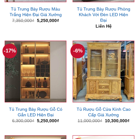
Tủ Trưng Bày Rượu Màu
Tủ Trưng Bày Rượu Phòng
Trắng Hiện Đại Giá Xưởng
Khách Với Đèn LED Hiện
Đại
Giá
Giá
7,350,000
₫
5,250,000
₫
gốc
hiện
Liên Hệ
là:
tại
7,350,000₫.
là:
5,250,000₫.
-17%
-6%
Tủ Trưng Bày Rượu Gỗ Có
Tủ Rượu Gỗ Cửa Kính Cao
Gắn LED Hiện Đại
Cấp Giá Xưởng
Giá
Giá
Giá
Giá
6,300,000
₫
5,250,000
₫
11,000,000
₫
10,300,000
₫
gốc
hiện
gốc
hiện
là:
tại
là:
tại
6,300,000₫.
là:
11,000,000₫.
là:
5,250,000₫.
10,3