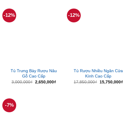
6,300,000₫.
là:
7,400,000₫.
là:
5,250,000₫.
6,300
-12%
-12%
Tủ Trưng Bày Rượu Nâu
Tủ Rượu Nhiều Ngăn Cửa
Gỗ Cao Cấp
Kính Cao Cấp
Giá
Giá
Giá
Giá
3,000,000
₫
2,650,000
₫
17,850,000
₫
15,750,000
₫
gốc
hiện
gốc
hiện
là:
tại
là:
tại
3,000,000₫.
là:
17,850,000₫.
là:
2,650,000₫.
15,7
-7%