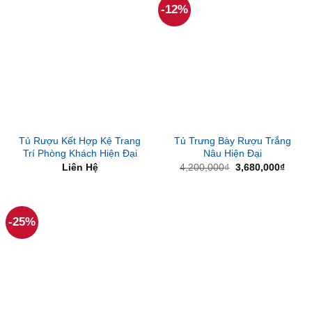
-12%
Tủ Rượu Kết Hợp Kệ Trang
Tủ Trưng Bày Rượu Trắng
Trí Phòng Khách Hiện Đại
Nâu Hiện Đại
Giá
Giá
Liên Hệ
4,200,000
₫
3,680,000
₫
gốc
hiện
là:
tại
4,200,000₫.
là:
3,680
-25%