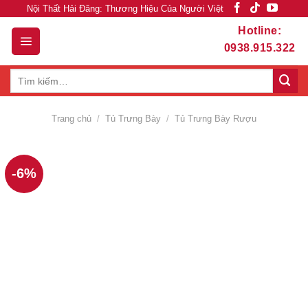
Skip
Nội Thất Hải Đăng: Thương Hiệu Của Người Việt
to
Hotline:
content
0938.915.322
Tìm
kiếm:
Trang chủ
/
Tủ Trưng Bày
/
Tủ Trưng Bày Rượu
-6%