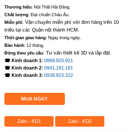
gốc
hiện
Thương hiệu
: Nội Thất Hải Đăng.
là:
tại
Chất lượng
: Đạt chuẩn Châu Âu.
11,000,000₫.
là:
: Vận chuyển miễn phí với đơn hàng trên 10
Miễn phí
10,300,000₫.
triệu tại các Quận nội thành HCM.
Thời gian giao hàng
: Ngay trong ngày.
Bảo hành
: 12 tháng.
: Tư vấn thiết kế 3D và lắp đặt.
Đóng theo yêu cầu
☎ Kinh doanh 1:
0868.920.921
☎ Kinh doanh 2:
0941.181.181
☎ Kinh doanh 3:
0938.915.322
MUA NGAY
Zalo - KD1
Zalo - KD2