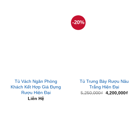
gốc
hiện
gốc
hiện
là:
tại
là:
tại
6,300,000₫.
là:
6,300,000₫.
là:
5,250,000₫.
5,250
-20%
Tủ Vách Ngăn Phòng
Tủ Trưng Bày Rượu Nâu
Khách Kết Hợp Giá Đựng
Trắng Hiện Đại
Rượu Hiện Đại
Giá
Giá
5,250,000
₫
4,200,000
₫
gốc
hiện
Liên Hệ
là:
tại
5,250,000₫.
là:
4,200