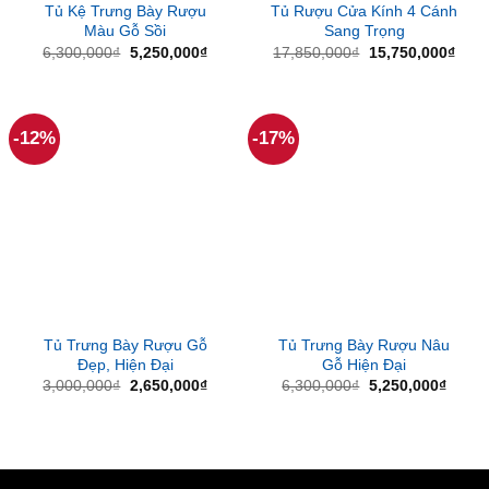
Tủ Kệ Trưng Bày Rượu
Tủ Rượu Cửa Kính 4 Cánh
Màu Gỗ Sồi
Sang Trọng
Giá
Giá
Giá
Giá
6,300,000
₫
5,250,000
₫
17,850,000
₫
15,750,000
₫
gốc
hiện
gốc
hiện
là:
tại
là:
tại
6,300,000₫.
là:
17,850,000₫.
là:
5,250,000₫.
15,7
-12%
-17%
Tủ Trưng Bày Rượu Gỗ
Tủ Trưng Bày Rượu Nâu
Đẹp, Hiện Đại
Gỗ Hiện Đại
Giá
Giá
Giá
Giá
3,000,000
₫
2,650,000
₫
6,300,000
₫
5,250,000
₫
gốc
hiện
gốc
hiện
là:
tại
là:
tại
3,000,000₫.
là:
6,300,000₫.
là:
2,650,000₫.
5,250