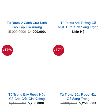
Tủ Rượu 2 Cánh Cửa Kính
Tủ Rượu Âm Tường Gỗ
Cao Cấp Giá Xưởng
MDF Cửa Kính Sang Trọng
Giá
Giá
15,000,000
₫
14,000,000
₫
Liên Hệ
gốc
hiện
là:
tại
15,000,000₫.
là:
14,000,000₫.
-17%
-17%
Tủ Trưng Bày Rượu Nâu
Tủ Trưng Bày Rượu Nâu
Gỗ Cao Cấp Giá Xưởng
Gỗ Sang Trọng
Giá
Giá
Giá
Giá
6,300,000
₫
5,250,000
₫
6,300,000
₫
5,250,000
₫