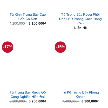
Tủ Kính Trưng Bày Cao
Tủ Trưng Bày Rượu Phối
Cấp Có Đèn
Đèn LED Phong Cách Đẳng
Cấp
Giá
Giá
4,200,000
₫
3,150,000
₫
gốc
hiện
Liên Hệ
là:
tại
4,200,000₫.
là:
3,150,000₫.
-17%
-15%
Tủ Trưng Bày Rượu Gỗ
Tủ Kệ Trưng Bày Phòng
Công Nghiệp Hiện Đại
Khách
Giá
Giá
Giá
Giá
6,300,000
₫
5,250,000
₫
7,400,000
₫
6,300,000
₫
gốc
hiện
gốc
hiện
là:
tại
là:
tại