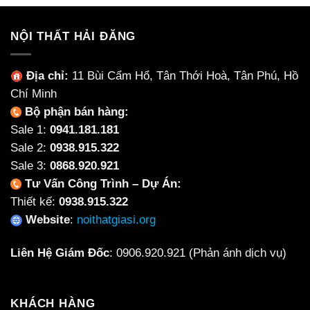
NỘI THẤT HẢI ĐĂNG
Địa chỉ:
11 Bùi Cẩm Hổ, Tân Thới Hoà, Tân Phú, Hồ
Chí Minh
Bộ phận bán hàng:
Sale 1:
0941.181.181
Sale 2:
0938.915.322
Sale 3:
0868.920.921
Tư Vấn Công Trình – Dự Án:
Thiết kế:
0938.915.322
Website
:
noithatgiasi.org
Liên Hệ Giám Đốc
:
0906.920.921
(Phản ánh dịch vụ)
KHÁCH HÀNG