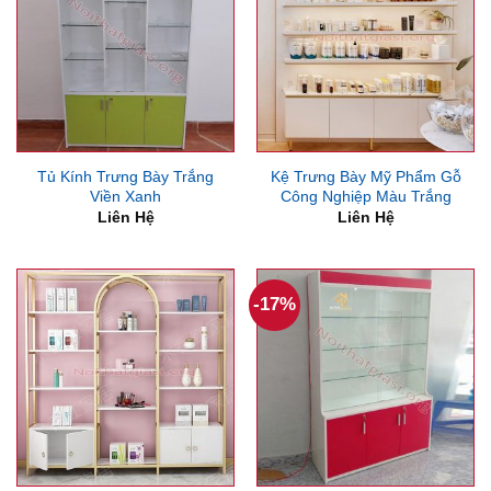
Tủ Kính Trưng Bày Trắng
Kệ Trưng Bày Mỹ Phẩm Gỗ
Viền Xanh
Công Nghiệp Màu Trắng
Liên Hệ
Liên Hệ
-17%