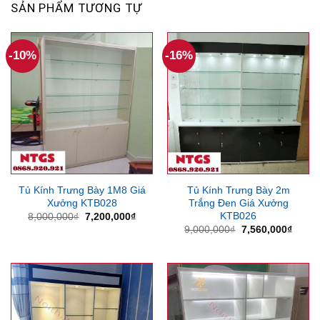
SẢN PHẨM TƯƠNG TỰ
-10%
-16%
Tủ Kính Trưng Bày 1M8 Giá
Tủ Kính Trưng Bày 2m
Xưởng KTB028
Trắng Đen Giá Xưởng
KTB026
Giá
Giá
8,000,000
₫
7,200,000
₫
gốc
hiện
Giá
Giá
9,000,000
₫
7,560,000
₫
là:
tại
gốc
hiện
8,000,000₫.
là:
là:
tại
7,200,000₫.
9,000,000₫.
là:
7,560