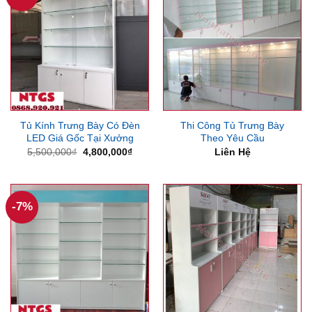
Tủ Kính Trưng Bày Có Đèn
Thi Công Tủ Trưng Bày
LED Giá Gốc Tại Xưởng
Theo Yêu Cầu
Giá
Giá
5,500,000
₫
4,800,000
₫
Liên Hệ
gốc
hiện
là:
tại
5,500,000₫.
là:
4,800,000₫.
-7%