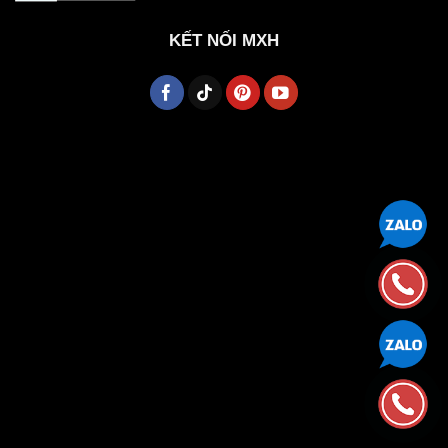
KẾT NỐI MXH