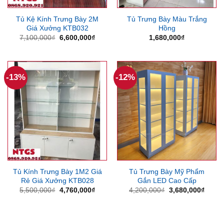
Tủ Kệ Kính Trưng Bày 2M
Tủ Trưng Bày Màu Trắng
Giá Xưởng KTB032
Hồng
Giá
Giá
7,100,000
₫
6,600,000
₫
1,680,000
₫
gốc
hiện
là:
tại
7,100,000₫.
là:
6,600,000₫.
-13%
-12%
Tủ Kính Trưng Bày 1M2 Giá
Tủ Trưng Bày Mỹ Phẩm
Rẻ Giá Xưởng KTB028
Gắn LED Cao Cấp
Giá
Giá
Giá
Giá
5,500,000
₫
4,760,000
₫
4,200,000
₫
3,680,000
₫
gốc
hiện
gốc
hiện
là:
tại
là:
tại
5,500,000₫.
là:
4,200,000₫.
là:
4,760,000₫.
3,680