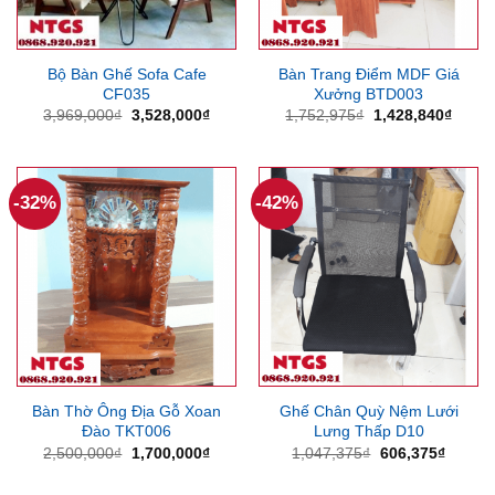
Bộ Bàn Ghế Sofa Cafe
Bàn Trang Điểm MDF Giá
CF035
Xưởng BTD003
Giá
Giá
Giá
Giá
3,969,000
₫
3,528,000
₫
1,752,975
₫
1,428,840
₫
gốc
hiện
gốc
hiện
là:
tại
là:
tại
3,969,000₫.
là:
1,752,975₫.
là:
3,528,000₫.
1,428
-32%
-42%
Bàn Thờ Ông Địa Gỗ Xoan
Ghế Chân Quỳ Nệm Lưới
Đào TKT006
Lưng Thấp D10
Giá
Giá
Giá
Giá
2,500,000
₫
1,700,000
₫
1,047,375
₫
606,375
₫
gốc
hiện
gốc
hiện
là:
tại
là:
tại