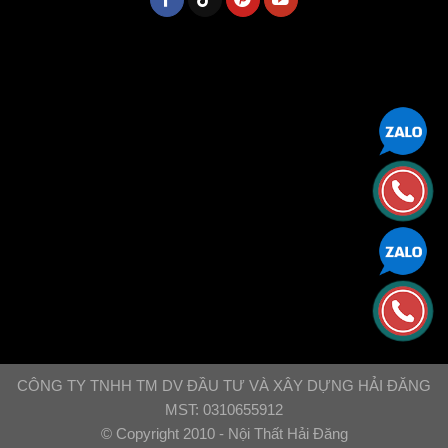
CÔNG TY TNHH TM DV ĐẦU TƯ VÀ XÂY DỰNG HẢI ĐĂNG
MST: 0310655912
© Copyright 2010 - Nội Thất Hải Đăng