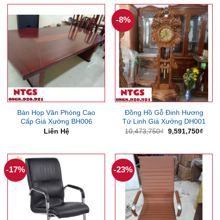
2,500,000₫.
là:
1,047,375₫.
là:
1,700,000₫.
606,37
-8%
Bàn Họp Văn Phòng Cao
Đồng Hồ Gỗ Đinh Hương
Cấp Giá Xưởng BH006
Tứ Linh Giá Xưởng DH001
Giá
Giá
Liên Hệ
10,473,750
₫
9,591,750
₫
gốc
hiện
là:
tại
10,473,750₫.
là:
9,591
-17%
-23%