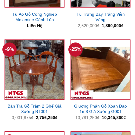
Tủ Áo Gỗ Công Nghiệp
Tủ Trưng Bày Trắng Viền
Melamine Cánh Lùa
Vàng
Giá
Giá
Liên Hệ
2,520,000
₫
1,890,000
₫
gốc
hiện
là:
tại
2,520,000₫.
là:
1,890
-9%
-25%
Bàn Trà Gỗ Tràm 2 Ghế Giá
Giường Phản Gỗ Xoan Đào
Xưởng BT001
1m8 Giá Xưởng G001
Giá
Giá
Giá
Giá
3,031,875
₫
2,756,250
₫
13,781,250
₫
10,345,860
₫
gốc
hiện
gốc
hiện
là:
tại
là:
tại
3,031,875₫.
là:
13,781,250₫.
là:
2,756,250₫.
10,3