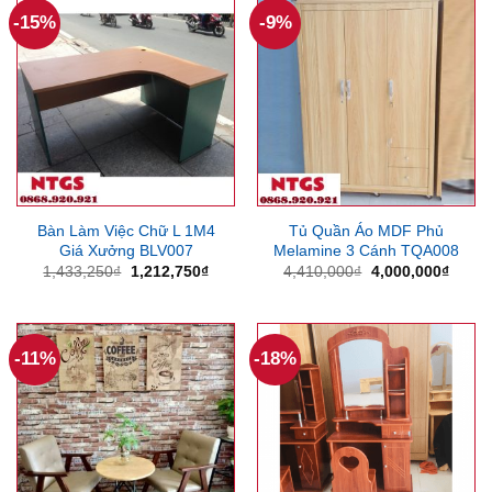
-15%
-9%
Bàn Làm Việc Chữ L 1M4
Tủ Quần Áo MDF Phủ
Giá Xưởng BLV007
Melamine 3 Cánh TQA008
Giá
Giá
Giá
Giá
1,433,250
₫
1,212,750
₫
4,410,000
₫
4,000,000
₫
gốc
hiện
gốc
hiện
là:
tại
là:
tại
1,433,250₫.
là:
4,410,000₫.
là:
1,212,750₫.
4,000
-11%
-18%