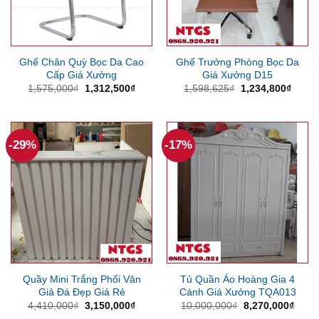
Ghế Chân Quỳ Bọc Da Cao
Ghế Trưởng Phòng Bọc Da
Cấp Giá Xưởng
Giá Xưởng D15
Giá
Giá
Giá
Giá
1,575,000
₫
1,312,500
₫
1,598,625
₫
1,234,800
₫
gốc
hiện
gốc
hiện
là:
tại
là:
tại
1,575,000₫.
là:
1,598,625₫.
là:
1,312,500₫.
1,234
-29%
-17%
Quầy Mini Trắng Phối Vân
Tủ Quần Áo Hoàng Gia 4
Giả Đá Đẹp Giá Rẻ
Cánh Giá Xưởng TQA013
Giá
Giá
Giá
Giá
4,410,000
₫
3,150,000
₫
10,000,000
₫
8,270,000
₫
gốc
hiện
gốc
hiện