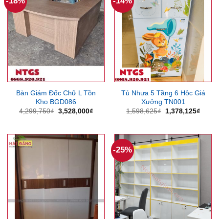
-18%
-14%
Bàn Giám Đốc Chữ L Tồn
Tủ Nhựa 5 Tầng 6 Hộc Giá
Kho BGD086
Xưởng TN001
Giá
Giá
Giá
Giá
4,299,750
₫
3,528,000
₫
1,598,625
₫
1,378,125
₫
gốc
hiện
gốc
hiện
là:
tại
là:
tại
4,299,750₫.
là:
1,598,625₫.
là:
3,528,000₫.
1,378
-25%