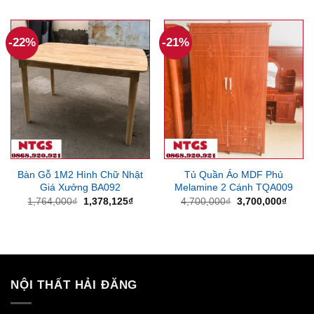
là:
tại
là:
tại
4,410,000₫.
là:
10,000,000₫.
là:
3,150,000₫.
8,270
-22%
-21%
Bàn Gỗ 1M2 Hình Chữ Nhật
Tủ Quần Áo MDF Phủ
Giá Xưởng BA092
Melamine 2 Cánh TQA009
Giá
Giá
Giá
Giá
1,764,000
₫
1,378,125
₫
4,700,000
₫
3,700,000
₫
gốc
hiện
gốc
hiện
là:
tại
là:
tại
1,764,000₫.
là:
4,700,000₫.
là:
1,378,125₫.
3,700
NỘI THẤT HẢI ĐĂNG